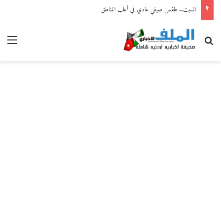
السبت.. طقس صيفي عادي في أغلب المناطق
بحث عن
القا