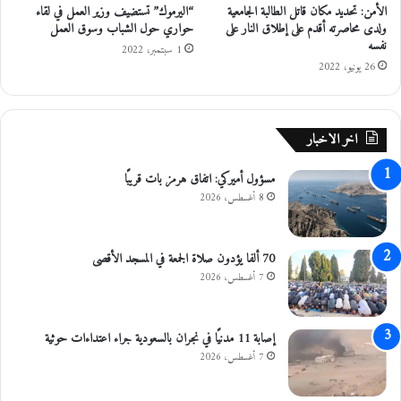
الأمن: تحديد مكان قاتل الطالبة الجامعية
“اليرموك” تستضيف وزير العمل في لقاء
ع
ولدى محاصرته أقدم على إطلاق النار على
حواري حول الشباب وسوق العمل
ر
نفسه
ق
1 سبتمبر، 2022
26 يونيو، 2022
م
2
8
اخر الاخبار
مسؤول أميركي: اتفاق هرمز بات قريبًا
8 أغسطس، 2026
70 ألفا يؤدون صلاة الجمعة في المسجد الأقصى
7 أغسطس، 2026
إصابة 11 مدنيًا في نجران بالسعودية جراء اعتداءات حوثية
7 أغسطس، 2026