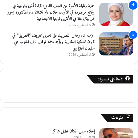
حماية وظيفة الأسرة من العنف القاتل: قراءة أنثروبولوجية في
وقائع مرصودة في الأردن خلال عام 2026 ،،، الدكتورة زهور
غرايبة/باحثة في الأنثروبولوجيا الاجتماعية
5 أغسطس، 2026
حزب نماء يرفض التصويت على تعديل تعريف “الطريق” في
قانون الملكية العقارية ويؤكد دعمه لموقف نائب الحزب علي
سليمان الغزاوي
3 أغسطس، 2026
تابعنا على فيسبوك
منوعات
إخلاء سبيل الفنان فضل شاكر
8 يوليو، 2026