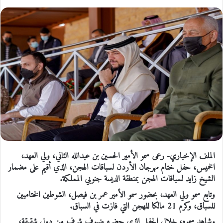
الملف الإخباري- رعى سمو الأمير الحسين بن عبدالله الثاني، ولي العهد،
الخميس، حفل ختام مهرجان الأردن لسباقات الهجن، الذي أقيم على مضمار
الشيخ زايد لسباقات الهجن بمنطقة الديسة جنوبي المملكة.
وتابع سمو ولي العهد، بحضور سمو الأمير عمر بن فيصل، الشوطين الختاميين
للسباق، وكرم 21 مالكا للهجن التي فازت في السباق.
وشاهد سموه، خلال الحفل الذي حضره ضيوف شرف من دول شقيقة،