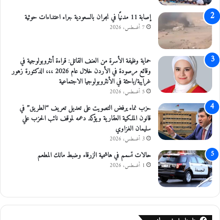
ت
إ
ر
إصابة 11 مدنيًا في نجران بالسعودية جراء اعتداءات حوثية
ب
7 أغسطس، 2026
د
حماية وظيفة الأسرة من العنف القاتل: قراءة أنثروبولوجية في
وقائع مرصودة في الأردن خلال عام 2026 ،،، الدكتورة زهور
غرايبة/باحثة في الأنثروبولوجيا الاجتماعية
5 أغسطس، 2026
حزب نماء يرفض التصويت على تعديل تعريف “الطريق” في
قانون الملكية العقارية ويؤكد دعمه لموقف نائب الحزب علي
سليمان الغزاوي
3 أغسطس، 2026
حالات تسمم في هاشمية الزرقاء وضبط مالك المطعم
1 أغسطس، 2026