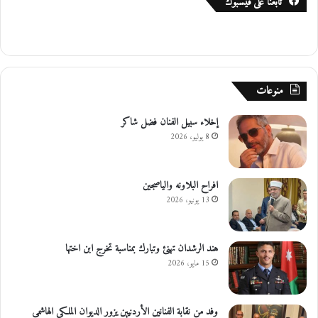
تابعنا على فيسبوك
منوعات
إخلاء سبيل الفنان فضل شاكر
8 يوليو، 2026
افراح البلاونه والياصجين
13 يونيو، 2026
هند الرشدان تهنئ وتبارك بمناسبة تخرج ابن اختها
15 مايو، 2026
وفد من نقابة الفنانين الأردنيين يزور الديوان الملكي الهاشمي