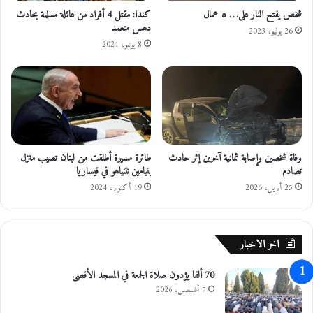
م
ن
شخص يفتح النار على… ٥ عمال
كندا: مقتل 4 أفراد من عائلة مسلمة بحادث
ح
دهس متعمد
إ
26 يوليو، 2023
ا
ث
8 يونيو، 2021
و
ر
ل
ح
ة
ا
ا
د
ل
ث
ب
ت
ع
د
وفاة شخصين وإصابة ثمانية آخرين إثر حادث
طائرة مسيرة أطلقت من لبنان تصيب منزل
ض
ه
تصادم
بنيامين نتنياهو في قيساريا
و
و
ض
ر
25 أبريل، 2026
19 أكتوبر، 2024
ع
ف
ا
ي
ل
م
اخر الاخبار
م
ح
ع
ا
70 ألفا يؤدون صلاة الجمعة في المسجد الأقصى
ي
ف
ق
ظ
7 أغسطس، 2026
ا
ة