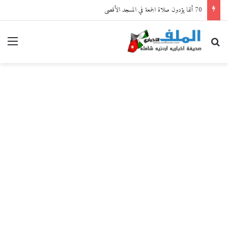
70 ألفا يؤدون صلاة الجمعة في المسجد الأقصى
بحث عن
القا