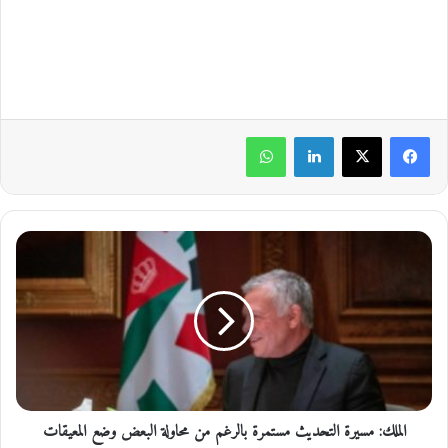
لينكدإن
واتساب
ا
ل
م
ل
ك
:
م
س
ي
الملك: مسيرة التحديث مستمرة بالرغم من محاولة البعض وضع المعيقات
ر