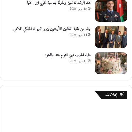
هند الرشدان تهنئ وتبارك بمناسبة تخرج ابن اختها
15 مايو، 2026
وفد من نقابة الفنانين الأردنيين يزور الديوان الملكي الهاشمي
14 مايو، 2026
علياء الحيصه تهني التوام هند والعنود
11 مايو، 2026
إعلانات