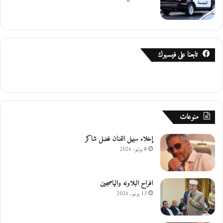
تابعنا على فيسبوك
منوعات
إخلاء سبيل الفنان فضل شاكر
8 يوليو، 2026
افراح البلاونه والياصجين
13 يونيو، 2026