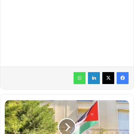
لينكدإن
واتساب
ا
ل
ق
ب
ض