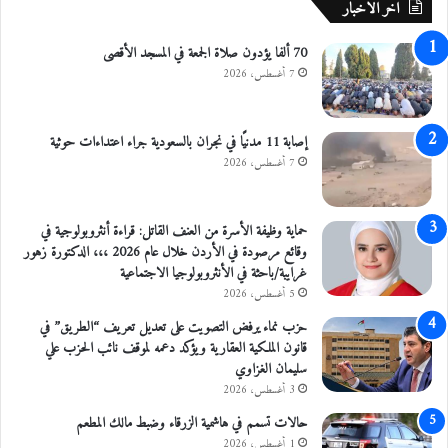
اخر الاخبار
ر
ا
د
ل
ن
70 ألفا يؤدون صلاة الجمعة في المسجد الأقصى
م
ي
ع
7 أغسطس، 2026
ة
ر
ف
و
ي
ض
إصابة 11 مدنيًا في نجران بالسعودية جراء اعتداءات حوثية
ب
ة
7 أغسطس، 2026
ا
ل
ر
ا
ي
ع
حماية وظيفة الأسرة من العنف القاتل: قراءة أنثروبولوجية في
س
ت
وقائع مرصودة في الأردن خلال عام 2026 ،،، الدكتورة زهور
ق
غرايبة/باحثة في الأنثروبولوجيا الاجتماعية
ا
5 أغسطس، 2026
ل
ه
حزب نماء يرفض التصويت على تعديل تعريف “الطريق” في
قانون الملكية العقارية ويؤكد دعمه لموقف نائب الحزب علي
سليمان الغزاوي
3 أغسطس، 2026
حالات تسمم في هاشمية الزرقاء وضبط مالك المطعم
1 أغسطس، 2026