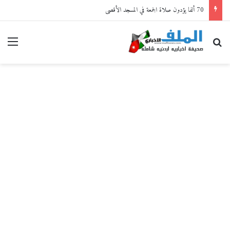
70 ألفا يؤدون صلاة الجمعة في المسجد الأقصى
بحث عن
القا