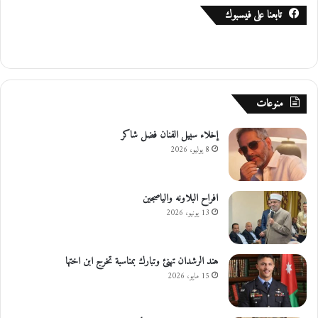
تابعنا على فيسبوك
منوعات
إخلاء سبيل الفنان فضل شاكر
8 يوليو، 2026
افراح البلاونه والياصجين
13 يونيو، 2026
هند الرشدان تهنئ وتبارك بمناسبة تخرج ابن اختها
15 مايو، 2026