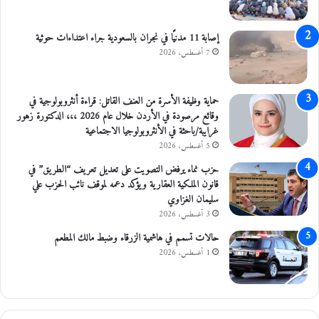
ش
ر
ه
إصابة 11 مدنيًا في نجران بالسعودية جراء اعتداءات حوثية
ا
7 أغسطس، 2026
ل
ل
م
حماية وظيفة الأسرة من العنف القاتل: قراءة أنثروبولوجية في
ح
وقائع مرصودة في الأردن خلال عام 2026 ،،، الدكتورة زهور
ا
غرايبة/باحثة في الأنثروبولوجيا الاجتماعية
س
5 أغسطس، 2026
ب
حزب نماء يرفض التصويت على تعديل تعريف “الطريق” في
ة
قانون الملكية العقارية ويؤكد دعمه لموقف نائب الحزب علي
سليمان الغزاوي
3 أغسطس، 2026
حالات تسمم في هاشمية الزرقاء وضبط مالك المطعم
1 أغسطس، 2026