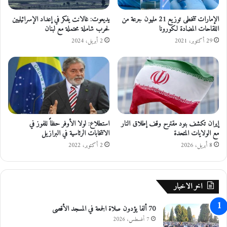
ر
ل
ك
ة
الإمارات تتخطى توزيع 21 مليون جرعة من
يديعوت: غالانت يفكر في إعداد الإسرائيليين
ب
اللقاحات المضادة لكورونا
لحرب شاملة محتملة مع لبنان
ا
ة
ع
29 أكتوبر، 2021
2 أبريل، 2024
ل
ا
ن
م
س
ي
ء
إيران تكشف بنود مقترح وقف إطلاق النار
استطلاع: لولا الأوفر حظاً للفوز في
و
مع الولايات المتحدة
الانتخابات الرئاسية في البرازيل
ا
س
8 أبريل، 2026
2 أكتوبر، 2022
ت
د
ع
اخر الاخبار
ا
ء
70 ألفا يؤدون صلاة الجمعة في المسجد الأقصى
ن
ا
7 أغسطس، 2026