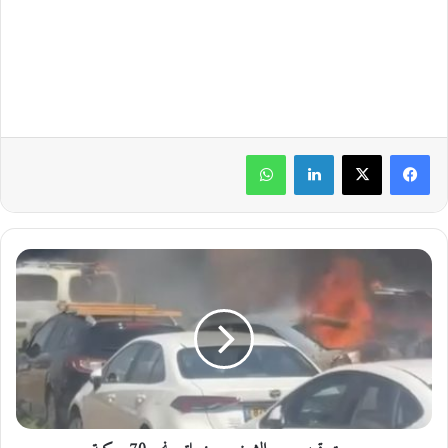
لينكدإن
واتساب
ح
ر
ي
ق
ق
ر
ب
م
ع