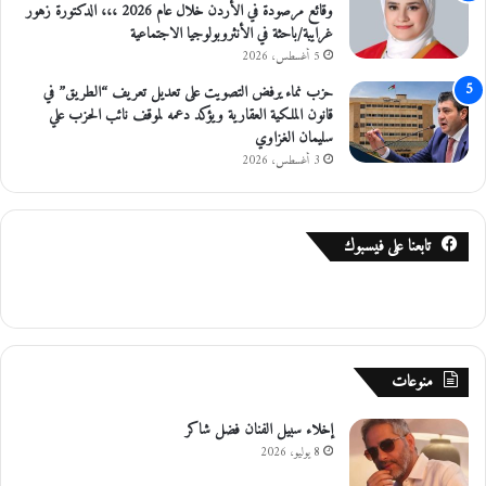
وقائع مرصودة في الأردن خلال عام 2026 ،،، الدكتورة زهور
غرايبة/باحثة في الأنثروبولوجيا الاجتماعية
5 أغسطس، 2026
حزب نماء يرفض التصويت على تعديل تعريف “الطريق” في
قانون الملكية العقارية ويؤكد دعمه لموقف نائب الحزب علي
سليمان الغزاوي
3 أغسطس، 2026
تابعنا على فيسبوك
منوعات
إخلاء سبيل الفنان فضل شاكر
8 يوليو، 2026