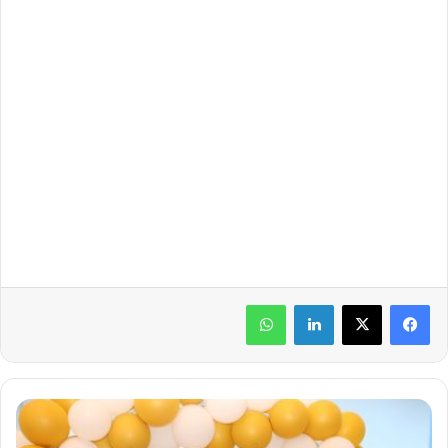
لينكدإن
واتساب
ر
ب