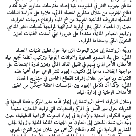
مناطق جيوب الفقر في الجنوب، بغية إعداد مقترحات مشاريع تنموية تخدم
قطاع الجنوب من خلال مشاريع الحصاد المائي، علاوة على دراسة النباتات
المتحمّلة للظروف المناخية الحرجة من شح المياه وارتفاع درجات الحرارة،
حيث إن الحصاد المائي يمثل أولوية استراتيجية لمواجهة تحديات التغير المناخي
وتراجع المصادر المائية، مشددًا على ضرورة تبنّي أحدث التقنيات لتعزيز
التخزين المائي واستدامة الموارد.
ووجّه الرواشدة إلى تعزيز البحوث الزراعية حول تطبيق تقنيات الحصاد
المائي، مثل بناء السدود الصغيرة والخزانات الجوفية وتركيب أنظمة تجميع مياه
الأمطار، الأمر الذي يُسهم في تقليل الفاقد المائي وتعزيز قدرة المجتمعات على
مواجهة الجفاف، داعيًا إلى تكثيف الجهود لنشر الوعي حول أهمية هذه
التقنيات ودعمها من خلال إشراك القطاع الخاص في مشاريع الحصاد
المائي، مؤكّدًا أن تكامل الجهود بين المؤسسات المختلفة سيُمكّن من تحقيق
الأهداف الوطنية في إدارة المياه.
وخلال الزيارة، استمع الرواشدة إلى إيجاز قدّمه مدير المركز والمحطة البحثية في
الشوبك حول سير العمل في المركز والتحديات التي تواجه الباحثين، مشيدًا
بجهود الكوادر البحثية والإدارية في إجراء البحوث الزراعية التطبيقية، حيث
وجّه الرواشدة الباحثين إلى التعاون مع الجهات المانحة المحلية والدولية لجلب
المشاريع الريادية التي تخدم القطاع الزراعي من خلال تعزيز التنوع الحيوي