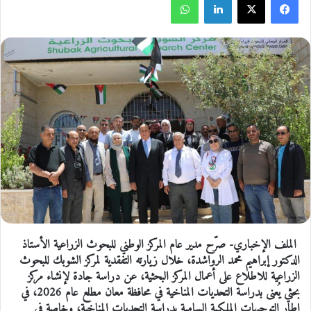
الملف الإخباري- صرّح مدير عام المركز الوطني للبحوث الزراعية الأستاذ
الدكتور إبراهيم محمد الرواشدة، خلال زيارته التفقدية لمركز الشوبك للبحوث
الزراعية للاطلاع على أعمال المركز البحثية، عن دراسة جادة لإنشاء مركز
بحثي يُعنى بدراسة التحديات المناخية في محافظة معان مطلع عام 2026، في
إطار التوجيهات الملكية السامية بدراسة التحديات المناخية، وخاصة في