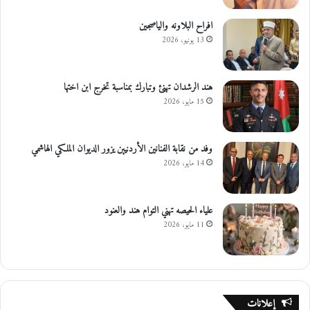
افراح البلاونه والياصجين
13 يونيو، 2026
هند الرشدان تهنئ وتبارك بمناسبة تخرج ابن اختها
15 مايو، 2026
وفد من نقابة الفنانين الأردنيين يزور الديوان الملكي الهاشمي
14 مايو، 2026
علياء الحيصه تهني التوام هند والعنود
11 مايو، 2026
إعلانات