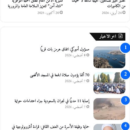
تحذير خبير للسائقين: حيلة شائعة لا تحميك
مديرية الأمن العام تطلق الحملة التوعوية
ي
من الكاميرات
“شتاء آمن” لتعزيز السلامة العامة والمرورية
ق
24 أبريل، 2026
20 أكتوبر، 2025
ي
ة
ف
ي
اخر الاخبار
ج
ا
مسؤول أميركي: اتفاق هرمز بات قريبًا
م
8 أغسطس، 2026
ع
ة
ج
70 ألفا يؤدون صلاة الجمعة في المسجد الأقصى
ر
7 أغسطس، 2026
ش
إصابة 11 مدنيًا في نجران بالسعودية جراء اعتداءات حوثية
7 أغسطس، 2026
حماية وظيفة الأسرة من العنف القاتل: قراءة أنثروبولوجية في