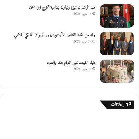
هند الرشدان تهنئ وتبارك بمناسبة تخرج ابن اختها
15 مايو، 2026
وفد من نقابة الفنانين الأردنيين يزور الديوان الملكي الهاشمي
14 مايو، 2026
علياء الحيصه تهني التوام هند والعنود
11 مايو، 2026
إعلانات