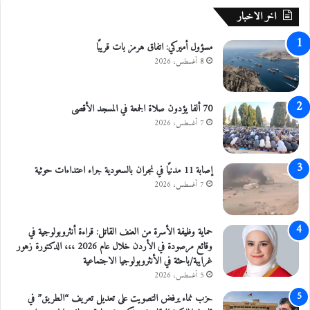
ل
ة
اخر الاخبار
ص
ف
ح
ي
ة
مسؤول أميركي: اتفاق هرمز بات قريبًا
ا
و
ل
8 أغسطس، 2026
ا
م
ل
ن
س
ا
70 ألفا يؤدون صلاة الجمعة في المسجد الأقصى
ل
ط
7 أغسطس، 2026
ا
ق
م
ا
ة
ل
إصابة 11 مدنيًا في نجران بالسعودية جراء اعتداءات حوثية
ا
م
7 أغسطس، 2026
ل
ن
ع
خ
ا
ف
حماية وظيفة الأسرة من العنف القاتل: قراءة أنثروبولوجية في
م
ض
وقائع مرصودة في الأردن خلال عام 2026 ،،، الدكتورة زهور
ة
ة
غرايبة/باحثة في الأنثروبولوجيا الاجتماعية
5 أغسطس، 2026
حزب نماء يرفض التصويت على تعديل تعريف “الطريق” في