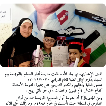
الملف الإخباري- مي جاد الله – قامت مدرسة أنوار السماح /القويسمة يوم
السبت بتكريم اوائل الطلبة للعام الدراسي ٢٠٢١/٢٠٢٠،
بحضور الطلبة وأهاليهم والكادر التدريسي ممثل بمديرة المدرسة الأستاذة
كفاح النشاش (أم قيس) والمعلمات ، في جو عائلي بهيج .
ومن الجدير بالذكر أن مدرسة أنوار السماح/ القويسمة تعد من أوائل
المدارس في المنطقة حيث تأسست في العام ١٩٨٨م. وما زالت حتى الآن