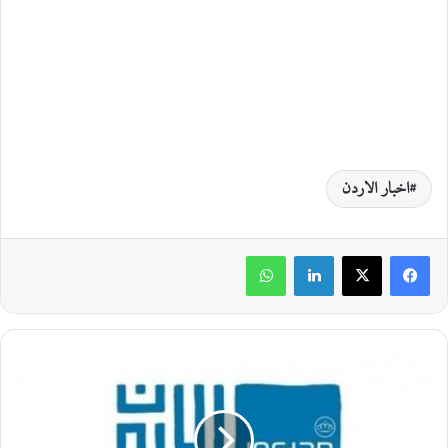
اخبار الاردن
لينكدإن
واتساب
ا
ل
س
ي
ا