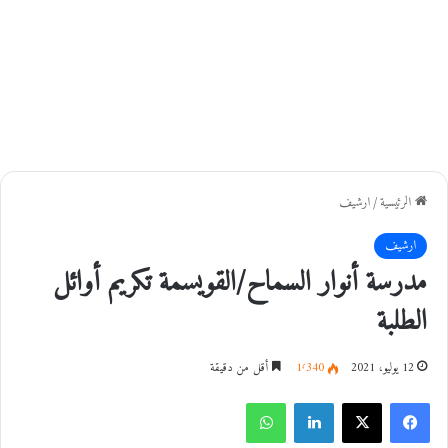
الرئيسية
/
ارشيف
ارشيف
مدرسة أنوار السماح/القويسمة تكريم أوائل
الطلبة
12 يوليو، 2021
1٬340
أقل من دقيقة
فيسبوك
‫X
لينكدإن
واتساب