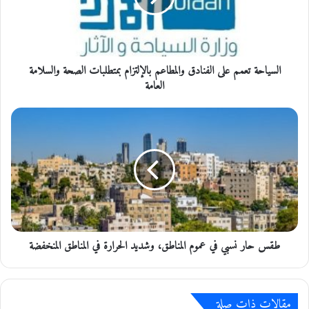
ح
ة
ت
ع
السياحة تعمم على الفنادق والمطاعم بالإلتزام بمتطلبات الصحة والسلامة
م
م
العامة
ع
ل
ط
ى
ق
ا
س
ل
ح
ف
ا
ن
ر
ا
ن
د
س
ق
ب
و
طقس حار نسبي في عموم المناطق، وشديد الحرارة في المناطق المنخفضة
ي
ا
ف
ل
ي
م
ع
ط
مقالات ذات صلة
م