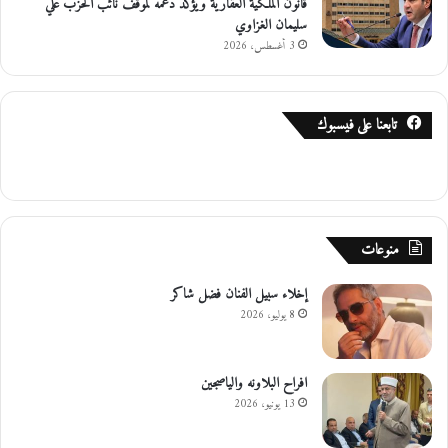
قانون الملكية العقارية ويؤكد دعمه لموقف نائب الحزب علي
سليمان الغزاوي
3 أغسطس، 2026
تابعنا على فيسبوك
منوعات
إخلاء سبيل الفنان فضل شاكر
8 يوليو، 2026
افراح البلاونه والياصجين
13 يونيو، 2026