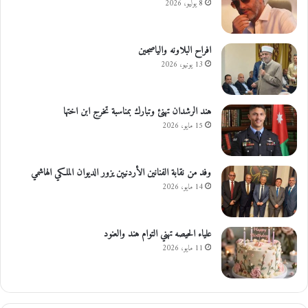
8 يوليو، 2026
افراح البلاونه والياصجين
13 يونيو، 2026
هند الرشدان تهنئ وتبارك بمناسبة تخرج ابن اختها
15 مايو، 2026
وفد من نقابة الفنانين الأردنيين يزور الديوان الملكي الهاشمي
14 مايو، 2026
علياء الحيصه تهني التوام هند والعنود
11 مايو، 2026