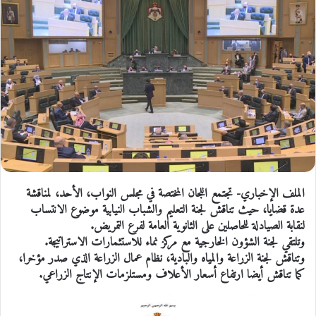
الملف الإخباري- تجتمع اللجان المختصة في مجلس النواب، الأحد، لمناقشة
عدة قضايا، حيث تناقش لجنة التعليم والشباب النيابية موضوع الانتساب
لنقابة الصيادلة للحاصلين على الثانوية العامة لفرع التمريض.
وتلتقي لجنة الشؤون الخارجية مع مركز نماء للاستثمارات الاستراتيجة.
وتناقش لجنة الزراعة والمياه والبادية، نظام عمال الزراعة الذي صدر مؤخرا،
كما تناقش أيضا ارتفاع أسعار الأعلاف ومستلزمات الإنتاج الزراعي.