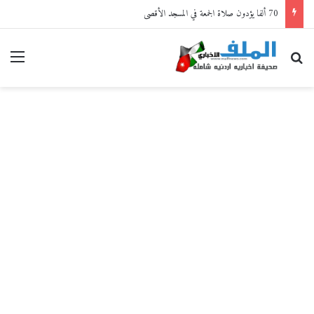
70 ألفا يؤدون صلاة الجمعة في المسجد الأقصى
بحث عن
القا