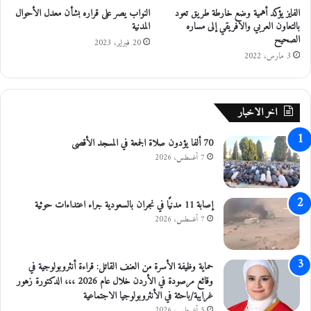
و
ل
الفايز يؤكد أهمية وضع خارطة طريق تعود
النواب يصر على قراره بشأن معدل الأحوال
ب
أ
بالتعاون العربي والافريقي إلى مساره
المدنية
2
ر
الصحيح
20 فبراير، 2023
6
د
3 مارس، 2022
"
ن
اخر الاخبار
70 ألفا يؤدون صلاة الجمعة في المسجد الأقصى
7 أغسطس، 2026
إصابة 11 مدنيًا في نجران بالسعودية جراء اعتداءات حوثية
7 أغسطس، 2026
حماية وظيفة الأسرة من العنف القاتل: قراءة أنثروبولوجية في
وقائع مرصودة في الأردن خلال عام 2026 ،،، الدكتورة زهور
غرايبة/باحثة في الأنثروبولوجيا الاجتماعية
5 أغسطس، 2026