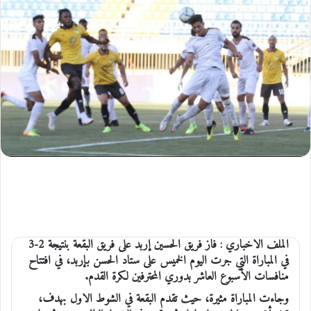
الملف الاخباري : فاز فريق الحسين إربد على فريق البقعة بنتيجة 2-3
في المباراة التي جرت اليوم الخميس على ستاد الحسن بإربد، في افتتاح
منافسات الأسبوع العاشر بدوري المحترفين لكرة القدم.
وجاءت المباراة مثيرة، حيث تقدم البقعة في الشوط الاول بهدف،