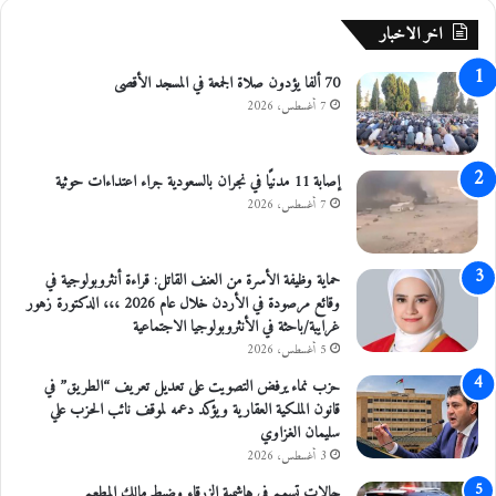
ا
ك
اخر الاخبار
ل
ي
ل
ا
70 ألفا يؤدون صلاة الجمعة في المسجد الأقصى
م
ع
7 أغسطس، 2026
ل
م
ا
إصابة 11 مدنيًا في نجران بالسعودية جراء اعتداءات حوثية
ل
7 أغسطس، 2026
م
ت
م
حماية وظيفة الأسرة من العنف القاتل: قراءة أنثروبولوجية في
ي
وقائع مرصودة في الأردن خلال عام 2026 ،،، الدكتورة زهور
ز
غرايبة/باحثة في الأنثروبولوجيا الاجتماعية
5 أغسطس، 2026
حزب نماء يرفض التصويت على تعديل تعريف “الطريق” في
قانون الملكية العقارية ويؤكد دعمه لموقف نائب الحزب علي
سليمان الغزاوي
3 أغسطس، 2026
حالات تسمم في هاشمية الزرقاء وضبط مالك المطعم