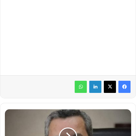
لينكدإن
واتساب
و
ز
ي
ر