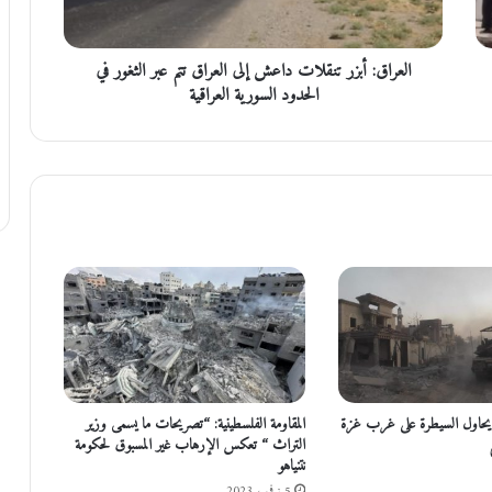
:
أ
ب
العراق: أبزر تنقلات داعش إلى العراق تتم عبر الثغور في
ز
ر
الحدود السورية العراقية
ت
ن
ق
ل
ا
ت
د
ا
ع
ش
إ
ل
ى
ا
 يحاول السيطرة على غرب غزة
المقاومة الفلسطينية: “تصريحات ما يسمى وزير
ل
التراث “ تعكس الإرهاب غير المسبوق لحكومة
ع
نتنياهو
ر