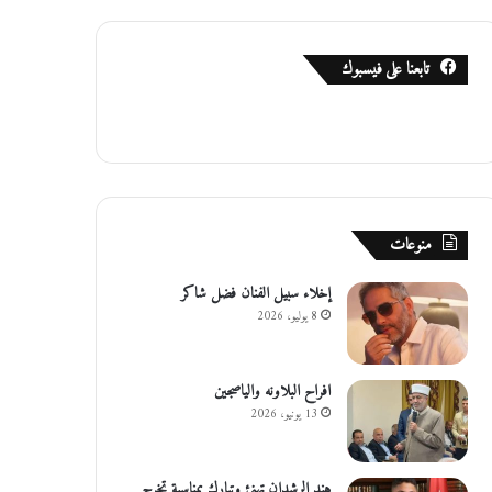
تابعنا على فيسبوك
منوعات
إخلاء سبيل الفنان فضل شاكر
8 يوليو، 2026
افراح البلاونه والياصجين
13 يونيو، 2026
هند الرشدان تهنئ وتبارك بمناسبة تخرج