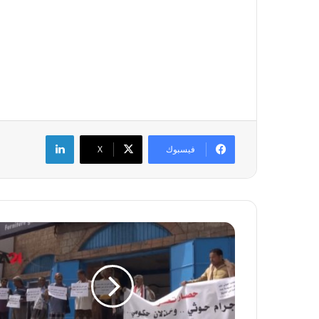
لينكدإن
فيسبوك
‫X
ا
ل
ي
م
ن
-