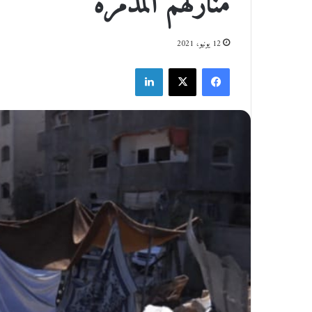
منازلهم المدمرة
12 يونيو، 2021
فيسبوك
‫X
لينكدإن