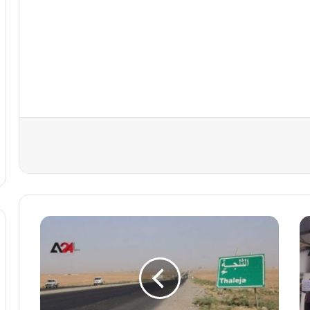
ا
ل
ع
ر
ا
ق