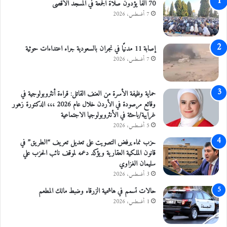
70 ألفا يؤدون صلاة الجمعة في المسجد الأقصى
د
ن
و
د
7 أغسطس، 2026
ي
ي
ة
ا
ل
إصابة 11 مدنيًا في نجران بالسعودية جراء اعتداءات حوثية
و
7 أغسطس، 2026
ك
أ
س
حماية وظيفة الأسرة من العنف القاتل: قراءة أنثروبولوجية في
ا
وقائع مرصودة في الأردن خلال عام 2026 ،،، الدكتورة زهور
ل
غرايبة/باحثة في الأنثروبولوجيا الاجتماعية
ع
5 أغسطس، 2026
ر
حزب نماء يرفض التصويت على تعديل تعريف “الطريق” في
ب
قانون الملكية العقارية ويؤكد دعمه لموقف نائب الحزب علي
سليمان الغزاوي
3 أغسطس، 2026
حالات تسمم في هاشمية الزرقاء وضبط مالك المطعم
1 أغسطس، 2026