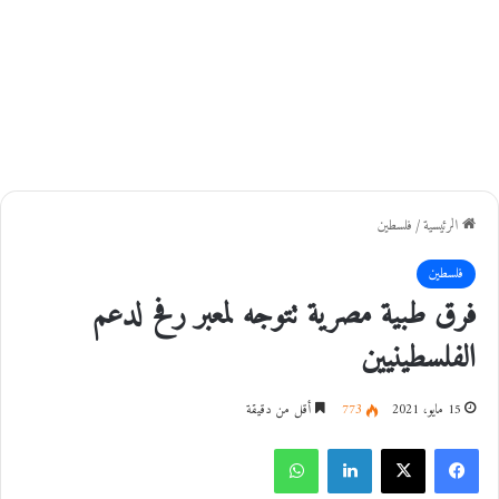
الرئيسية
/
فلسطين
فلسطين
فرق طبية مصرية تتوجه لمعبر رفح لدعم
الفلسطينيين
15 مايو، 2021
773
أقل من دقيقة
فيسبوك
‫X
لينكدإن
واتساب