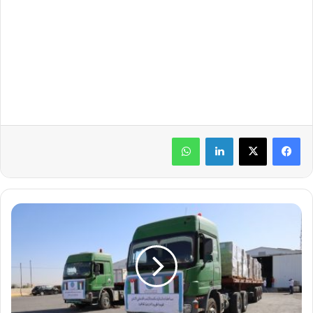
لينكدإن
واتساب
ج
س
ر
ب
ر
ي
أ