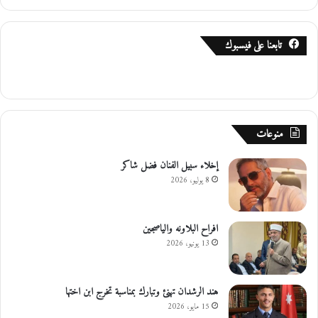
تابعنا على فيسبوك
منوعات
إخلاء سبيل الفنان فضل شاكر
8 يوليو، 2026
افراح البلاونه والياصجين
13 يونيو، 2026
هند الرشدان تهنئ وتبارك بمناسبة تخرج ابن اختها
15 مايو، 2026