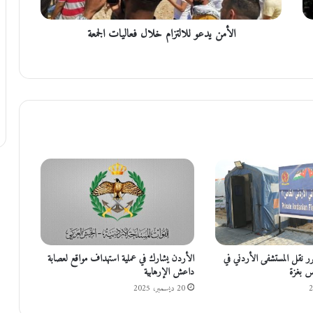
ع
و
الأمن يدعو للالتزام خلال فعاليات الجمعة
ل
ل
ا
ل
ت
ز
ا
م
خ
ل
ا
ل
ف
ع
ا
ل
رر نقل المستشفى الأردني في
الأردن يشارك في عملية استهداف مواقع لعصابة
ي
نس بغزة
داعش الإرهابية
ا
20 ديسمبر، 2025
ت
ا