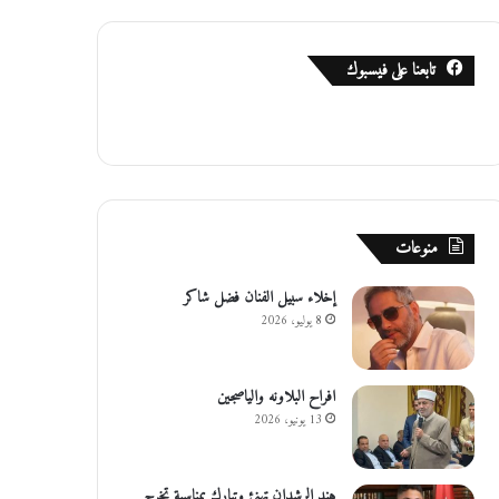
تابعنا على فيسبوك
منوعات
إخلاء سبيل الفنان فضل شاكر
8 يوليو، 2026
افراح البلاونه والياصجين
13 يونيو، 2026
هند الرشدان تهنئ وتبارك بمناسبة تخرج