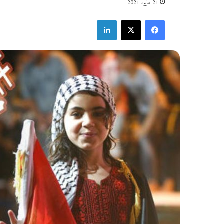
21 مايو، 2021
فيسبوك
‫X
لينكدإن