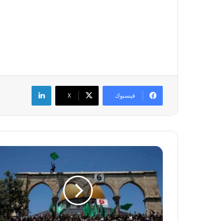
لينكدإن
فيسبوك
‫X
ح
م
ا
س
ت
د
ع