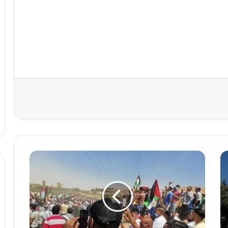
ا
ل
أ
م
ن
ي
د