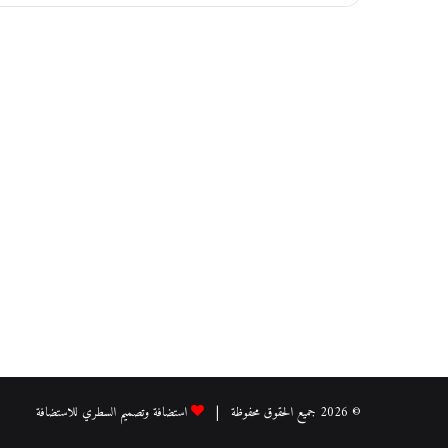
و
ا
ل
ز
ح
ف
ص
و
ب
ا
ل
أ
ق
ص
ى
© 2026 جميع الحقوق محفوظة |
استضافة وتصميم السطري للاستضافة