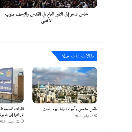
و
إ
حماس تدعو إلى النفير العام في القدس والزحف صوب
ل
ى
الأقصى
ا
ل
ن
ف
ي
مقالات ذات صلة
ر
ا
ل
ع
ا
م
ف
ي
ا
طقس مشمس وأجواء لطيفة اليوم السبت
القوات المسلحة تق
ل
تل الهوا إلى خانيو
23 نوفمبر، 2024
ق
22 سبتمبر، 2025
د
س