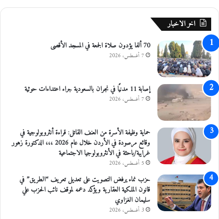
م
ي
اخر الاخبار
ل
ل
70 ألفا يؤدون صلاة الجمعة في المسجد الأقصى
ل
ت
7 أغسطس، 2026
ل
ا
ع
إصابة 11 مدنيًا في نجران بالسعودية جراء اعتداءات حوثية
ب
7 أغسطس، 2026
ب
ت
ا
حماية وظيفة الأسرة من العنف القاتل: قراءة أنثروبولوجية في
ر
وقائع مرصودة في الأردن خلال عام 2026 ،،، الدكتورة زهور
ي
غرايبة/باحثة في الأنثروبولوجيا الاجتماعية
خ
5 أغسطس، 2026
ا
ل
حزب نماء يرفض التصويت على تعديل تعريف “الطريق” في
ا
قانون الملكية العقارية ويؤكد دعمه لموقف نائب الحزب علي
ن
سليمان الغزاوي
ت
3 أغسطس، 2026