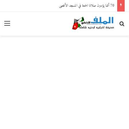
70 ألفا يؤدون صلاة الجمعة في المسجد الأقصى
بحث عن
القا