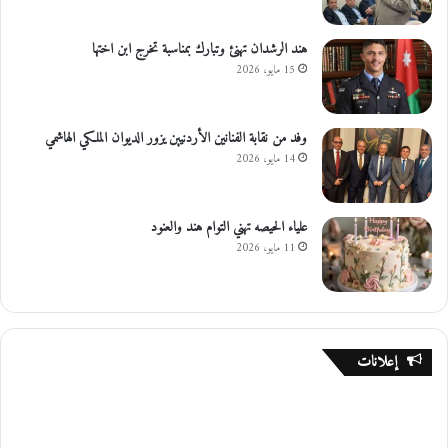
هند الرشدان تهنئ وتبارك بمناسبة تخرج ابن اختها
15 مايو، 2026
وفد من نقابة الفنانين الأردنيين يزور الديوان الملكي الهاشمي
14 مايو، 2026
علياء الحيصه تهني التوام هند والعنود
11 مايو، 2026
إعلانات