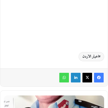
اخبار الاردن
لينكدإن
واتساب
م
د