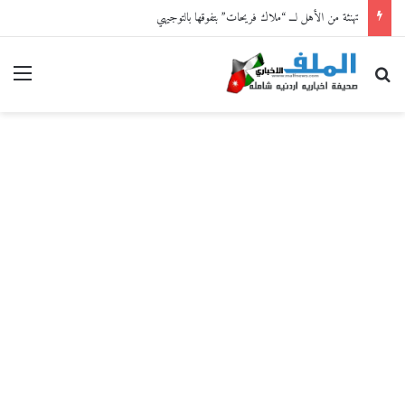
تهنئة من الأهل لـــ “ملاك فريحات” بتفوقها بالتوجيهي
بحث عن
القا