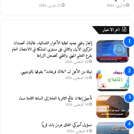
ن
ا
6 أبريل، 2022
21 مارس، 2024
ر
ر
ي
ج
ا
ي
اخر الاخبار
ل
ة
م
ا
إنجاز وطني جديد لطلبة الأغوار الشمالية.. طالبتان تحصدان
د
ل
المركزين الأول والثاني على مستوى المملكة في االامتحان العام
ر
ق
بفرع التعليم المهني والتقني تخصص الزراعة
ي
ط
د
ر
10 أغسطس، 2026
ي
تهنئة من الأهل لـــ “ملاك فريحات” بتفوقها بالتوجيهي
10 أغسطس، 2026
تأجيل إعلان نتائج الثانوية العامة إلى الساعة الثامنة مساء
10 أغسطس، 2026
مسؤول أميركي: اتفاق هرمز بات قريبًا
8 أغسطس، 2026