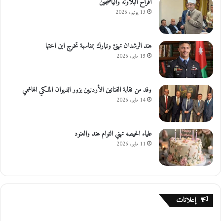
افراح البلاونه والياصجين
13 يونيو، 2026
هند الرشدان تهنئ وتبارك بمناسبة تخرج ابن اختها
15 مايو، 2026
وفد من نقابة الفنانين الأردنيين يزور الديوان الملكي الهاشمي
14 مايو، 2026
علياء الحيصه تهني التوام هند والعنود
11 مايو، 2026
إعلانات