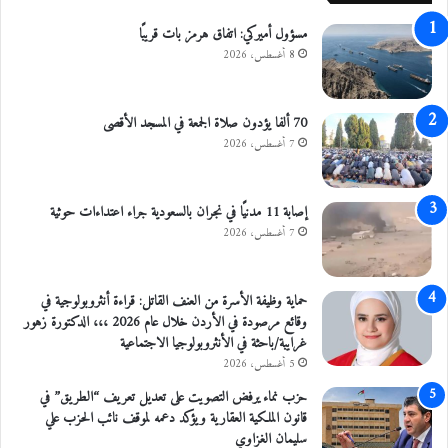
مسؤول أميركي: اتفاق هرمز بات قريبًا
8 أغسطس، 2026
70 ألفا يؤدون صلاة الجمعة في المسجد الأقصى
7 أغسطس، 2026
إصابة 11 مدنيًا في نجران بالسعودية جراء اعتداءات حوثية
7 أغسطس، 2026
حماية وظيفة الأسرة من العنف القاتل: قراءة أنثروبولوجية في
وقائع مرصودة في الأردن خلال عام 2026 ،،، الدكتورة زهور
غرايبة/باحثة في الأنثروبولوجيا الاجتماعية
5 أغسطس، 2026
حزب نماء يرفض التصويت على تعديل تعريف “الطريق” في
قانون الملكية العقارية ويؤكد دعمه لموقف نائب الحزب علي
سليمان الغزاوي