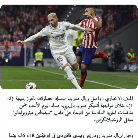
الملف الاخباري : واصل ريال مدريد، سلسلة انتصاراته، بالفوز بنتيجة (2-
1)، خلال مواجهة أتلتيكو مدريد بالديربي، مساء اليوم الأحد، ضمن
منافسات الجولة السادسة من الليجا، على ملعب “سيفيتاس ميتروبوليتانو”
معقل الروخيبلانكوس.
وسجل لريال مدريد رودريجو وفيدي فالفيردي في الدقيقتين 18، 36، بينما