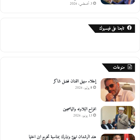
3 أغسطس، 2026
تابعنا على فيسبوك
منوعات
إخلاء سبيل الفنان فضل شاكر
8 يوليو، 2026
افراح البلاونه والياصجين
13 يونيو، 2026
هند الرشدان تهنئ وتبارك بمناسبة تخرج ابن اختها