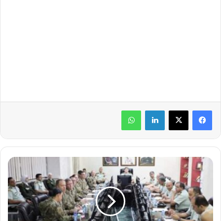
لينكدإن
واتساب
و
ف
د
ع
س
ك