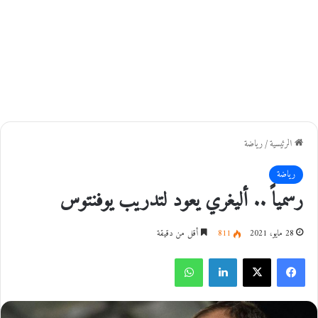
الرئيسية
/
رياضة
رياضة
رسمياً .. أليغري يعود لتدريب يوفنتوس
28 مايو، 2021
811
أقل من دقيقة
فيسبوك
‫X
لينكدإن
واتساب