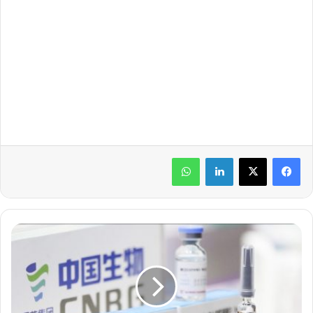
لينكدإن
واتساب
و
ص
و
ل
أ
ك