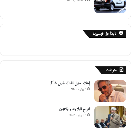
1 أغسطس، 2026
ت
ل
ل
ح
ر
تابعنا على فيسبوك
ب
ع
ل
ى
غ
ز
منوعات
ة
إخلاء سبيل الفنان فضل شاكر
8 يوليو، 2026
افراح البلاونه والياصجين
13 يونيو، 2026