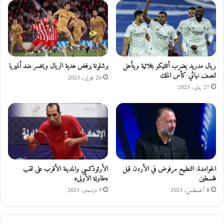
ر
ق
م
ر
”
ر
ل
ا
ل
ط
أ
ل
ر
ا
ريال مدريد يضرب أتلتيكو بثلاثية ويتأهل
برشلونة يرفض هدية الريال ويخسر ضد ألميريا
د
ق
لنصف نهائي كأس الملك
26 فبراير، 2023
ن
ت
27 يناير، 2023
ح
ق
ي
ق
ح
و
ل
الحوامدة: التطبيع مرفوض في الأردن قبل
الأرثوذكسي والمدينة الأقرب على لقب
ا
فلسطين
«طاولة الأولى»
ل
ا
8 أغسطس، 2023
9 ديسمبر، 2021
ن
ت
ه