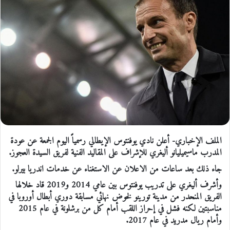
الملف الإخباري- أعلن نادي يوفنتوس الإيطالي رسمياً اليوم الجمعة عن عودة
المدرب ماسيميليانو أليغري للإشراف على المقاليد الفنية لفريق السيدة العجوز.
جاء ذلك بعد ساعات من الاعلان عن الاستغناء عن خدمات اندريا بيرلو.
وأشرف أليغري على تدريب يوفنتوس بين عامي 2014 و2019 قاد خلالها
الفريق المنحدر من مدينة تورينو لخوض نهائي مسابقة دوري أبطال أوروبا في
مناسبتين لكنه فشل في إحراز اللقب أمام كل من برشلونة في عام 2015
وأمام ريال مدريد في عام 2017.