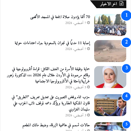
اخر الاخبار
ا
ك
70 ألفا يؤدون صلاة الجمعة في المسجد الأقصى
ا
ت
7 أغسطس، 2026
ا
ل
ا
إصابة 11 مدنيًا في نجران بالسعودية جراء اعتداءات حوثية
س
7 أغسطس، 2026
ر
ا
ئ
حماية وظيفة الأسرة من العنف القاتل: قراءة أنثروبولوجية في
ي
وقائع مرصودة في الأردن خلال عام 2026 ،،، الدكتورة زهور
ل
غرايبة/باحثة في الأنثروبولوجيا الاجتماعية
ي
5 أغسطس، 2026
ة
حزب نماء يرفض التصويت على تعديل تعريف “الطريق” في
ا
قانون الملكية العقارية ويؤكد دعمه لموقف نائب الحزب علي
ل
سليمان الغزاوي
ت
ي
3 أغسطس، 2026
ا
حالات تسمم في هاشمية الزرقاء وضبط مالك المطعم
د