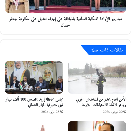
ل
ع
إ
ا
ر
ل
صدرور الإرادة الملكية السامية بالموافقة على إجراء تعديل على حكومة جعفر
ا
ل
د
حسان
ج
ة
ن
ا
ة
ل
ا
مقالات ذات صلة
م
ل
ل
ف
ك
ر
ي
ع
ة
ي
ا
ة
ل
ل
س
ل
ا
الأمن العام يحذر من المنخفض الجوي
مجلس محافظة إربد يخصص 100 ألف دينار
ت
م
ويدعو لاتخاذ الاحتياطات اللازمة
لمبنى متصرفية المزار الشمالي
ع
ي
20 فبراير، 2025
28 مايو، 2025
ل
ة
ي
ب
م
ا