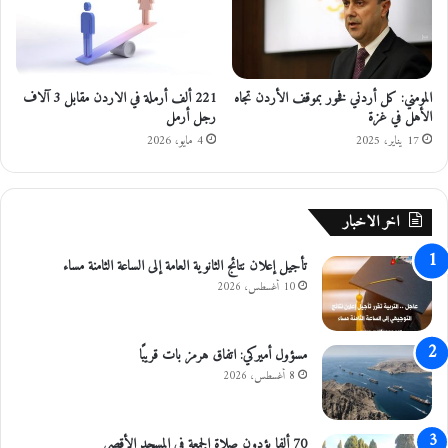
ا
ل
ل
م
د
و
ا
ا
المومني: كل أردني فخور بموقف الأردن تجاه
221 ألف أرملة في الاردن مقابل 3 آلاف
م
ف
الأهل في ‎غزة
رجل أرمل
ج
ق
ف
ة
17 يناير، 2025
4 مايو، 2026
ي
ع
ا
ل
ل
ى
اخر الاخبار
م
إ
د
ج
تأجيل إعلان نتائج الثانوية العامة إلى الساعة الثامنة مساء
ي
ر
ر
ا
10 أغسطس، 2026
ي
ء
ة
ت
ع
مسؤول أميركي: اتفاق هرمز بات قريبًا
د
8 أغسطس، 2026
ي
ل
ع
70 ألفا يؤدون صلاة الجمعة في المسجد الأقصى