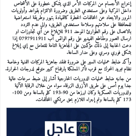
إخراج الأجسام من المركبات الأمر الذي يشكل خطورة على الأشخاص
داخل المركبة وعلى مستخدمي الطريق وضرورة الالتزام بقواعد ‏‏‏‏‏‏‏وأولويات
‏‏‏‏‏‏‏‏المرور والابتعاد عن المخالفات الخطرة ‏‏‏‏‏‏‏كالقيادة بتهور وطريقة استعراضية
للمحافظة على ‏‏‏‏‏سلامتهم وسلامة مستخدمي الطريق، والى عدم التردد
بالاتصال ‏‏‏‏‏‏‏‏‏‏على رقم الطوارئ ‏‏‏‏‏الموحد 911 للإبلاغ عن أي تجاوزات او
ارسال الصور ومقاطع الفيديو على رقم الواتس أب 0797911911 إذا
دعت الحاجة إلى ذلك مؤكدين على الجاهزية ‏‏‏‏‏‏التامة للتعامل مع إي إبلاغ
بشكل فوري وسري وعلى مدار الساعة.
وأكد ضابط عمليات السير على ضرورة تفقد جاهزية المركبات الفنية وخاصة
نظام تبريد المحرك مع قرب تأثر المملكة بارتفاع كبير متوقع لدرجات الحرارة.
من جانبه ضابط عمليات الدوريات الخارجية أشار إلى ضبط سرعات عالية
جدا يوم أمس على طريق الأزرق الزرقاء سواء من خلال الرقابة الآلية
والدوريات العسكرية وكان ابرزها من 90-193 كلم بالساعة ومن 100-
173 كلم بالساعة وتم إجراء اللازم بحق مرتكبي المخالفات.