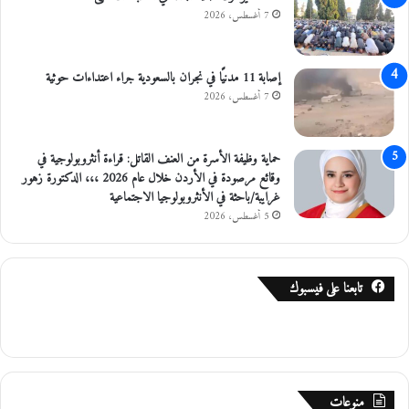
ل
7 أغسطس، 2026
ى
ح
ك
إصابة 11 مدنيًا في نجران بالسعودية جراء اعتداءات حوثية
و
7 أغسطس، 2026
م
ة
ج
حماية وظيفة الأسرة من العنف القاتل: قراءة أنثروبولوجية في
ع
وقائع مرصودة في الأردن خلال عام 2026 ،،، الدكتورة زهور
ف
غرايبة/باحثة في الأنثروبولوجيا الاجتماعية
ر
ح
5 أغسطس، 2026
س
ا
ن
تابعنا على فيسبوك
منوعات