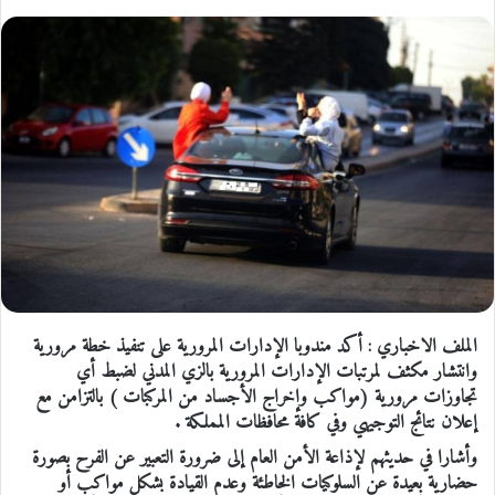
الملف الاخباري : أكد مندوبا الإدارات المرورية على تنفيذ خطة مرورية
وانتشار مكثف لمرتبات الإدارات المرورية بالزي المدني لضبط أي
تجاوزات مرورية (مواكب وإخراج الأجساد من المركبات ) بالتزامن مع
إعلان نتائج التوجيهي وفي كافة محافظات المملكة .
وأشارا في حديثهم لإذاعة الأمن العام إلى ضرورة التعبير عن الفرح بصورة
حضارية بعيدة عن السلوكيات الخاطئة وعدم القيادة بشكل مواكب أو