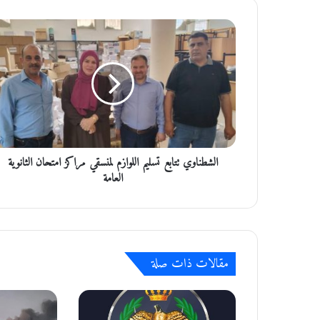
ا
ل
ش
ط
ن
ا
و
ي
ت
الشطناوي تتابع تسليم اللوازم لمنسقي مراكز امتحان الثانوية
ت
ا
العامة
ب
ع
ت
س
ل
مقالات ذات صلة
ي
م
ا
ل