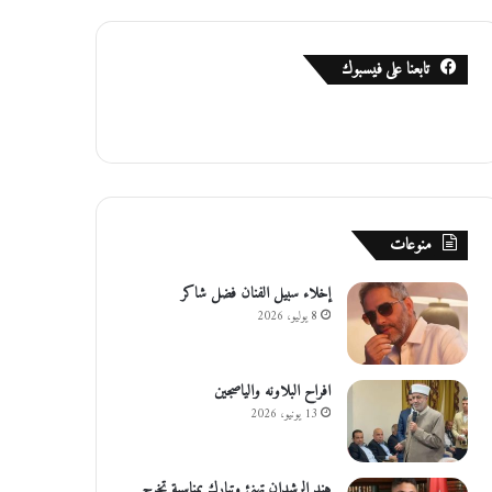
تابعنا على فيسبوك
منوعات
إخلاء سبيل الفنان فضل شاكر
8 يوليو، 2026
افراح البلاونه والياصجين
13 يونيو، 2026
هند الرشدان تهنئ وتبارك بمناسبة تخرج