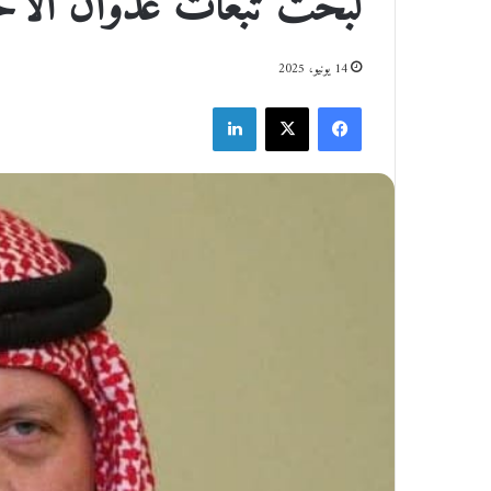
لبحث تبعات عدوان الاحتل
14 يونيو، 2025
فيسبوك
‫X
لينكدإن