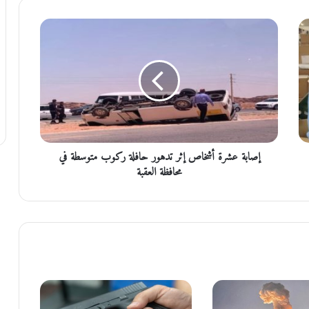
إ
ص
ا
ب
ة
ع
ش
ر
ة
إصابة عشرة أشخاص إثر تدهور حافلة ركوب متوسطة في
أ
ش
محافظة العقبة
خ
ا
ص
إ
ث
ر
ت
د
ه