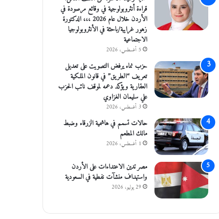
قراءة أنثروبولوجية في وقائع مرصودة في
الأردن خلال عام 2026 ،،، الدكتورة
زهور غرايبة/باحثة في الأنثروبولوجيا
الاجتماعية
5 أغسطس، 2026
حزب نماء يرفض التصويت على تعديل
تعريف “الطريق” في قانون الملكية
العقارية ويؤكد دعمه لموقف نائب الحزب
علي سليمان الغزاوي
3 أغسطس، 2026
حالات تسمم في هاشمية الزرقاء وضبط
مالك المطعم
1 أغسطس، 2026
مصر تدين الاعتداءات على الأردن
واستهداف منشآت نفطية في السعودية
29 يوليو، 2026