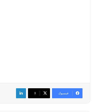
لينكدإن
فيسبوك
‫X