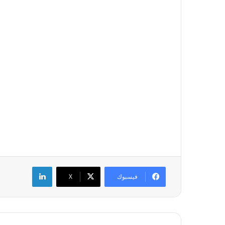
لينكدإن
فيسبوك
‫X