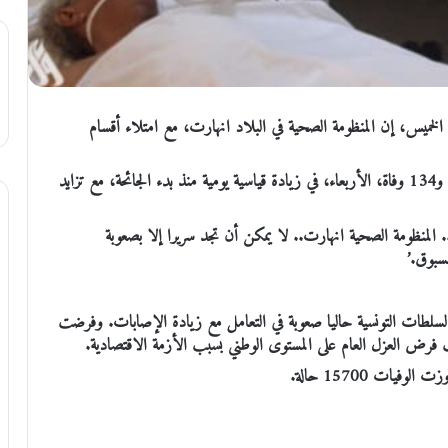
 الخميس، إن المنظومة الصحية في البلاد انهارت، مع امتلاء أقسام
وسجلت تونس قرابة 10 آلاف إصابة جديدة بفيروس كورونا، و134 وفاة، الأربعاء، في زيادة قياسية يومية منذ بدء الجائحة، مع تزايد
 المنظومة الصحية انهارت.. لا يمكن أن تجد سريرا إلا بصعوبة
مسبوق.’
 السلطات التونسية حاليا صعوبة في التعامل مع زيادة الإصابات. وفرضت
فرض العزل العام على المستوى الوطني بسبب الأزمة الاقتصادية.