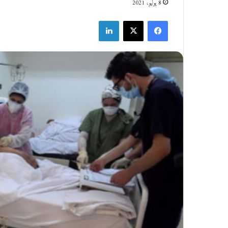
8 يوليو، 2021
فيسبوك
‫X
لينكدإن