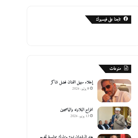
تابعنا على فيسبوك
منوعات
إخلاء سبيل الفنان فضل شاكر
8 يوليو، 2026
افراح البلاونه والياصجين
13 يونيو، 2026
هند الرشدان تهنئ وتبارك بمناسبة تخرج