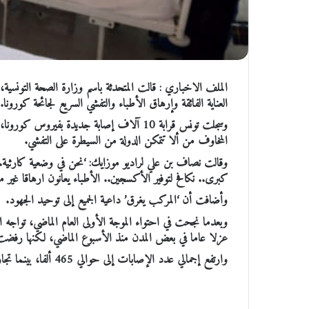
الملف الاخباري : قالت المتحدثة باسم وزارة الصحة التونسية،
العناية الفائقة وإرهاق الأطباء والتفشي السريع لجائحة كورونا.
المخاوف من ألا تتمكن الدولة من السيطرة على التفشي.
وقالت نصاف بن علي لراديو موزايك: ‘نحن في وضعية كارثية..
كبرى.. نكافح لتوفير الأكسجين.. الأطباء يعانون ارهاقا غير 
وأضافت أن ‘المركب يغرق’ داعية الجميع إلى توحيد الجهود.
وبعدما نجحت في احتواء الموجة الأولى العام الماضي، تواجه
عزلا عاما في بعض المدن منذ الأسبوع الماضي، لكنها رفضت 
وارتفع إجمالي عدد الإصابات إلى حوالي 465 ألفا، بينما تجاوزت الوفيات 15700 حالة.