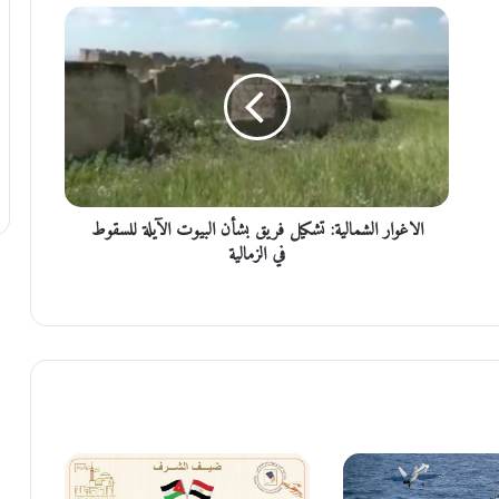
ا
ل
ا
غ
و
ا
ر
ا
ل
الاغوار الشمالية: تشكيل فريق بشأن البيوت الآيلة للسقوط
ش
م
في الزمالية
ا
ل
ي
ة
:
ت
ش
ك
ي
ل