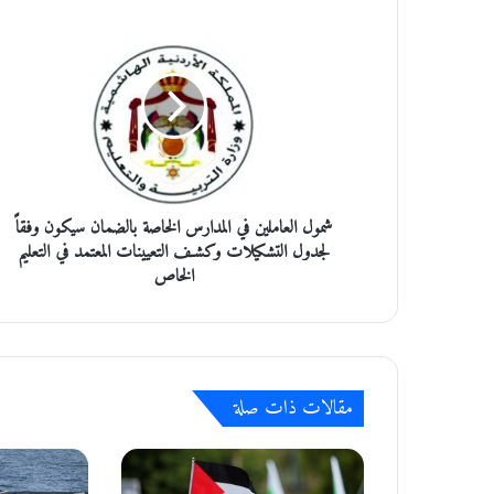
ش
م
و
ل
ا
ل
ع
ا
م
شمول العاملين في المدارس الخاصة بالضمان سيكون وفقاً
ل
ي
لجدول التشكيلات وكشـف التعيينات المعتمد في التعليم
ن
الخاص
ف
ي
ا
ل
م
مقالات ذات صلة
د
ا
ر
س