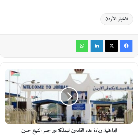
اخبار الاردن
لينكدإن
واتساب
ا
ل
د
ا
خ
ل
ي
ة
:
الداخلية: زيادة عدد القادمين للمملكة عبر جسر الشيخ حسين
ز
ي