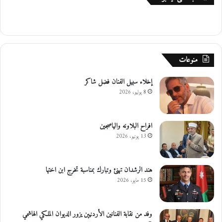
منوعات
إخلاء سبيل الفنان فضل شاكر
8 يوليو، 2026
افراح البلاونه والياصجين
13 يونيو، 2026
هند الرشدان تهنئ وتبارك بمناسبة تخرج ابن اختها
15 مايو، 2026
وفد من نقابة الفنانين الأردنيين يزور الديوان الملكي الهاشمي