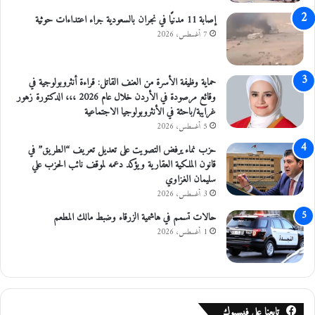
إصابة 11 مدنيًا في نجران بالسعودية جراء اعتداءات حوثية
7 أغسطس، 2026
حماية وظيفة الأسرة من العنف القاتل: قراءة أنثروبولوجية في
وقائع مرصودة في الأردن خلال عام 2026 ،،، الدكتورة زهور
غرايبة/باحثة في الأنثروبولوجيا الاجتماعية
5 أغسطس، 2026
حزب نماء يرفض التصويت على تعديل تعريف “الطريق” في
قانون الملكية العقارية ويؤكد دعمه لموقف نائب الحزب علي
سليمان الغزاوي
3 أغسطس، 2026
حالات تسمم في هاشمية الزرقاء وضبط مالك المطعم
1 أغسطس، 2026
تابعنا على فيسبوك