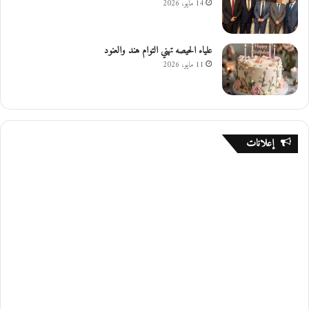
14 مايو، 2026
علياء الحيصه تهني التوام هند والعنود
11 مايو، 2026
إعلانات