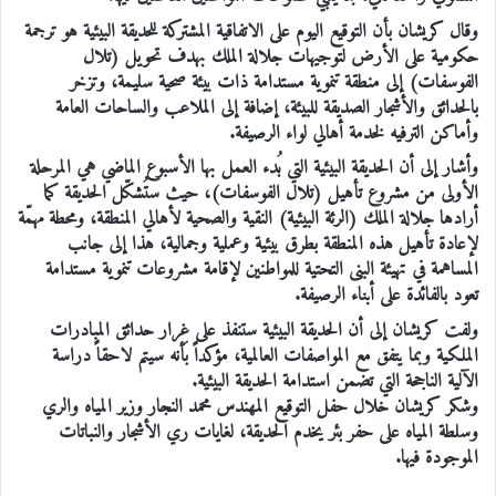
وقال كريشان بأن التوقيع اليوم على الاتفاقية المشتركة للحديقة البيئية هو ترجمة
حكومية على الأرض لتوجيهات جلالة الملك بهدف تحويل (تلال
الفوسفات) إلى منطقة تنموية مستدامة ذات بيئة صحية سليمة، وتزخر
بالحدائق والأشجار الصديقة للبيئة، إضافة إلى الملاعب والساحات العامة
وأماكن الترفيه لخدمة أهالي لواء الرصيفة.
وأشار إلى أن الحديقة البيئية التي بُدء العمل بها الأسبوع الماضي هي المرحلة
الأولى من مشروع تأهيل (تلال الفوسفات)، حيث ستُشكّل الحديقة كما
أرادها جلالة الملك (الرئة البيئية) النقية والصحية لأهالي المنطقة، ومحطة مهمّة
لإعادة تأهيل هذه المنطقة بطرق بيئية وعملية وجمالية، هذا إلى جانب
المساهمة في تهيئة البنى التحتية للمواطنين لإقامة مشروعات تنموية مستدامة
تعود بالفائدة على أبناء الرصيفة.
ولفت كريشان إلى أن الحديقة البيئية ستنفذ على غِرار حدائق المبادرات
الملكية وبما يتفق مع المواصفات العالمية، مؤكداً بأنه سيتم لاحقاً دراسة
الآلية الناجحة التي تضمن استدامة الحديقة البيئية.
وشكر كريشان خلال حفل التوقيع المهندس محمد النجار وزير المياه والري
وسلطة المياه على حفر بئر يخدم الحديقة، لغايات ري الأشجار والنباتات
الموجودة فيها.