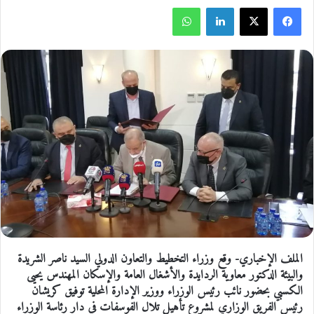
فيسبوك
‫X
لينكدإن
واتساب
الملف الإخباري- وقع وزراء التخطيط والتعاون الدولي السيد ناصر الشريدة
والبيئة الدكتور معاوية الردايدة والأشغال العامة والإسكان المهندس يحيى
الكسبي بحضور نائب رئيس الوزراء ووزير الإدارة المحلية توفيق كريشان
رئيس الفريق الوزاري لمشروع تأهيل تلال الفوسفات في دار رئاسة الوزراء