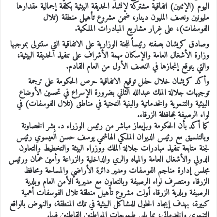
اليوم (الإثنين) اتفاقية مشتركة لإنشاء الحديقة البيئية بكلفة إجمالية مقدارها
مليونين ونصف المليون دينار، ضمن مشروع تأهيل منطقة (تلال
الفوسفات)، على غِرار مشاريع المبادرات الملكية.
وصادق كريشان بصفته رئيساً للجنة الوزارية على الاتفاقية التي ستتولى بموجبها
وزارة الأشغال العامة والإسكان مهمة الأشراف على تنفيذ الحديقة البيئية،
والتي يتوقع إنجازها في النصف الأول من العام القادم.
وأكد كريشان خلال حفل توقيع الاتفاقية حرص الحكومة على ترجمة
توجيهات جلالة الملك عبدالله الثاني بضرورة الإسراع في تحسين الأوضاع
البيئية والتنموية والخدماتية والبنية التحتية في مناطق (تلال الفوسفات) في
لواء الرصيفة بمحافظة الزرقاء.
كما أكد بأن الحكومة وبإيعاز مباشر من رئيس الوزراء د. بِشر الخصاونة
وبالتنسيق مع رئيس الديوان الملكي الهاشمي يوسف حسن العيسوي رئيس
لجنة متابعة تنفيذ مبادرات جلالة الملك ووزراء البيئة والتخطيط والتعاون
الدولي والأشغال العامة والمياه والري والداخلية والزراعة وأمين عمّان ورئيس
مجلس إدارة مناجم الفوسفات ومدير دائرة الأراضي والمساحة ومحافظ
الزرقاء ومتصرف لواء الرصيفة وبالتعاون مع مديرية الأمن العام وبلدية
الرصيفة وبلدية الزرقاء أولت مشروع تأهيل منطقة تلال الفوسفات أهمية
كبيرة، بهدف إيجاد الحلول للمشاكل البيئية في تلك المنطقة، والنهوض بالواقع
التنموي والخدماتي، بما يلبي طموحات المواطنين القاطنين فيها.