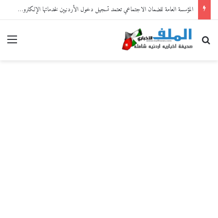
المؤسسة العامة للضمان الاجتماعي تعتمد تسجيل دخول الأردنيين لخدماتها الإلكترونية من خلال “سند”
بحث عن
القا