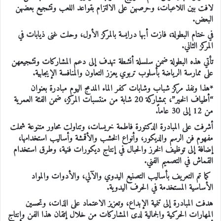
لافت بين اللاعبات، وحرصهن على الالتزام بقواعد اللعب وتشجيع بعضهن
البعض.
في ختام البطولة، فازت أبها درايسة بالمركز الأول، وحلت غنى ذيابات في
المركز الثاني.
تأتي هذه البطولة ضمن سلسلة أنشطة تهدف إلى دعم المشاركات وتشجيعهن
على ممارسة الرياضة بأسلوب تربوي يعزز التعاون والمنافسة الإيجابية.
*هذا ونفذ مركز شباب وشابات كفر الماء المدمج اليوم مبادرة بعنوان
“أطياف الخير”، بمشاركة 20 شابة من منتسبات المركز، ضمن الفئة العمرية
من 12 إلى 30 عاماً.
أشرفت على المبادرة الدكتورة فاطمة خريسات، وتناولت محاور متنوعة شملت
مفهوم فن الرسم والديكور، وأنواع الخشب والأقمشة وأساليب استخدامها،
إضافة إلى توظيف الخرز والحبال في إنتاج ديكورات فنية، وطرق استخدام
القماش في التصميم الفني.
كما تم التعريف بأساليب التصنيع اليدوي والآلي، والأدوات والمواد
الأساسية المستخدمة في الحرف اليدوية.
هدفت المبادرة إلى تنمية الإبداع، وتعزيز الاعتماد على الذات، وتحسين
المهارات الحركية والجمالية لدى المشاركات من خلال إتقان هذا الفن وإنتاج