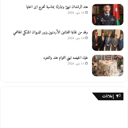
هند الرشدان تهنئ وتبارك بمناسبة تخرج ابن اختها
15 مايو، 2026
وفد من نقابة الفنانين الأردنيين يزور الديوان الملكي الهاشمي
14 مايو، 2026
علياء الحيصه تهني التوام هند والعنود
11 مايو، 2026
إعلانات