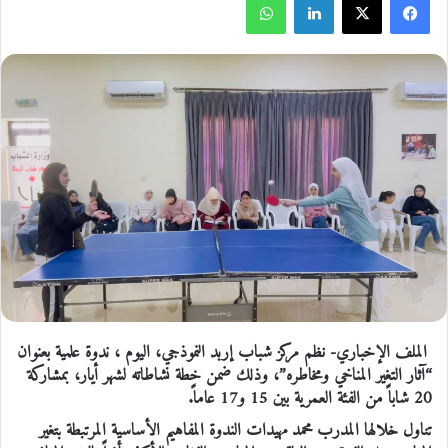
الملف الإخباري- نظم مركز شباب إربد النموذجي، اليوم ، ندوة علمية بعنوان
“آثار التغير المناخي ومخاطره”، وذلك ضمن خطة نشاطاته لشهر أيار، بمشاركة
20 شاباً من الفئة العمرية بين 15 و17 عاماً.
تناول خلالها المدرب محمد مهيدات الندوة المفاهيم الأساسية المرتبطة بتغير