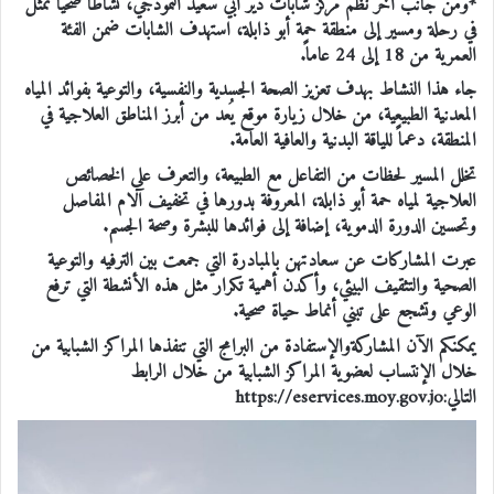
*ومن جانب آخر نظم مركز شابات دير أبي سعيد النموذجي، نشاطاً صحياً تمثل
في رحلة ومسير إلى منطقة حمة أبو ذابلة، استهدف الشابات ضمن الفئة
العمرية من 18 إلى 24 عاماً.
جاء هذا النشاط بهدف تعزيز الصحة الجسدية والنفسية، والتوعية بفوائد المياه
المعدنية الطبيعية، من خلال زيارة موقع يُعد من أبرز المناطق العلاجية في
المنطقة، دعماً للياقة البدنية والعافية العامة.
تخلل المسير لحظات من التفاعل مع الطبيعة، والتعرف على الخصائص
العلاجية لمياه حمة أبو ذابلة، المعروفة بدورها في تخفيف آلام المفاصل
وتحسين الدورة الدموية، إضافة إلى فوائدها للبشرة وصحة الجسم.
عبرت المشاركات عن سعادتهن بالمبادرة التي جمعت بين الترفيه والتوعية
الصحية والتثقيف البيئي، وأكدن أهمية تكرار مثل هذه الأنشطة التي ترفع
الوعي وتشجع على تبني أنماط حياة صحية.
يمكنكم الآن المشاركةوالإستفادة من البرامج التي تنفذها المراكز الشبابية من
خلال الإنتساب لعضوية المراكز الشبابية من خلال الرابط
التالي:https://eservices.moy.gov.jo