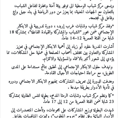
ويسعى مركز شباب الوسطية الى توفير بيئة آمنة ومحفزة لتفاعل الشباب،
بالتعاون مع الجهات المعنية، بما يعزز من دور الرياضة في بناء جيل واعٍ
وفاعل في مجتمعه.
*ونفذ مركز شباب وشابات غرب إربد، ، دورة تدريبية في الابتكار
الإجتماعي ضمن محور “الشباب والمشاركة والقيادة الفاعلة”، بمشاركة 18
شابة من الفئة العمرية 12–14 عاماً.
أشارت المدربة خلود أبو زياد إلى أهمية الابتكار الإجتماعي في تعزيز
المشاركة والتعاون بين مختلف أصحاب المصلحة في عملية حل المشكلات، مما
يؤدي إلى شعور أكبر بالانتماء والمسؤولية والالتزام.
وتهدف حلول الابتكار الإجتماعي إلى تحقيق نتائج مستدامة على المدى
الطويل، مع مراعاة احتياجات الأجيال القادمة.
وهدفت الدورة إلى تعريف المشاركات بمفهوم الابتكار الاجتماعي ودوره
في تأدية الأدوار بطريقة مبدعة .
*كما ونظم مركز شباب وشابات الرمثا المدمج، بطولة لتنس الطاولة بمشاركة
23 شابة ضمن الفئة العمرية من 12 إلى 17 عاماً.
شهدت البطولة توزيع المشاركات على مجموعات، وتأهلت المتصدرات إلى
الأدوار النهائية وفق نظام “خروج المغلوب”، وتميزت المنافسات بتفاعل