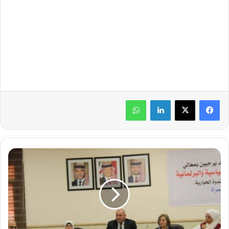
لينكدإن
واتساب
ا
ل
و
ز
ي
ر
ا
ل