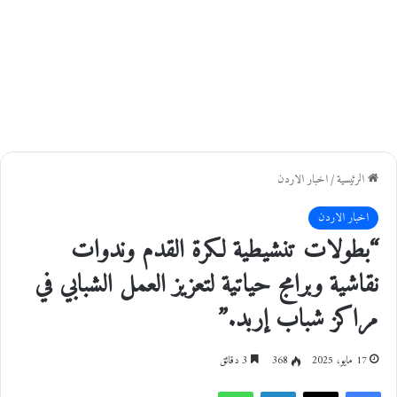
الرئيسية
/
اخبار الاردن
اخبار الاردن
“بطولات تنشيطية لكرة القدم وندوات
نقاشية وبرامج حياتية لتعزيز العمل الشبابي في
مراكز شباب إربد.”
17 مايو، 2025
368
3 دقائق
فيسبوك
‫X
لينكدإن
واتساب