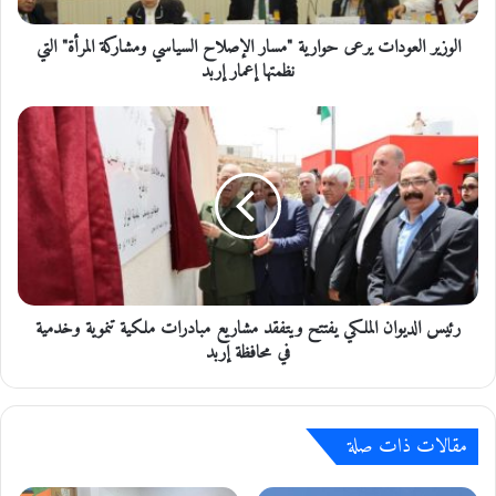
ع
الوزير العودات يرعى حوارية "مسار الإصلاح السياسي ومشاركة المرأة" التي
و
د
نظمتها إعمار إربد
ا
ت
ر
ي
ئ
ر
ي
ع
س
ى
ا
ح
ل
و
د
ا
ي
ر
و
ي
رئيس الديوان الملكي يفتتح ويتفقد مشاريع مبادرات ملكية تنموية وخدمية
ا
ة
ن
في محافظة إربد
"
ا
م
ل
س
م
ا
مقالات ذات صلة
ل
ر
ك
ا
ي