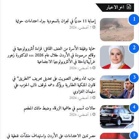
ل
ر
اخر الاخبار
م
ا
ر
ت
إصابة 11 مدنيًا في نجران بالسعودية جراء اعتداءات حوثية
أ
م
ة
7 أغسطس، 2026
ل
"
ك
ا
ي
ل
ة
حماية وظيفة الأسرة من العنف القاتل: قراءة أنثروبولوجية في
ت
ت
وقائع مرصودة في الأردن خلال عام 2026 ،،، الدكتورة زهور
ي
ن
غرايبة/باحثة في الأنثروبولوجيا الاجتماعية
ن
م
5 أغسطس، 2026
ظ
و
حزب نماء يرفض التصويت على تعديل تعريف “الطريق” في
م
ي
قانون الملكية العقارية ويؤكد دعمه لموقف نائب الحزب علي
ت
ة
سليمان الغزاوي
ه
و
3 أغسطس، 2026
ا
خ
إ
د
حالات تسمم في هاشمية الزرقاء وضبط مالك المطعم
ع
م
1 أغسطس، 2026
م
ي
ا
ة
ر
ف
مصر تدين الاعتداءات على الأردن واستهداف منشآت نفطية في
إ