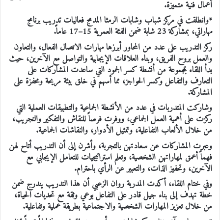
أعمال فنية متميزة.
*وانطلقت في مركز شباب وشابات الرمثا المدمج فعاليات تدريب برنامج
مهاراتي، بمشاركة 23 شابة ضمن الفئة العمرية 15–17 عاماً.
ركز التدريب على عدد من المحاور أبرزها مهارات الاتصال الفعال، والتعاون
والعمل بروح الفريق، وبناء العلاقات الإيجابية والتواصل مع الآخرين، حيث
بدأ اللقاء بمجموعة من أنشطة كسر الجمود التي ساعدت المشاركات على
التعارف والتفاعل وكسر الحواجز، مما أسهم في خلق بيئة مريحة ومحفزة على
المشاركة.
وشاركت المتدربات في عدد من الأنشطة الجماعية والتطبيقات العملية التي
ركزت على أهمية العمل الجماعي، ووفرت فرصاً للنقاش والتفكير والتجريب،
من خلال الألعاب التفاعلية، وتمثيل الأدوار، والنقاشات الجماعية.
وعبرت المشاركات عن سعادتهن بالتجربة، وأشرن إلى أن التدريب أتاح لهن
فهماً أعمق لمهاراتهن الشخصية، وتعلم استراتيجيات للتعامل الإيجابي مع
الآخرين، وتحفيز الذات، والتعبير عن الرأي باحترام.
وفي ختام اللقاء، أكدت المدربة روان الزعبي أن هذا التدريب يندرج ضمن
خطة تهدف إلى بناء جيل قادر على التفاعل بوعي وثقة مع تحديات الحياة،
من خلال تعزيز المهارات الشخصية والاجتماعية بطريقة عملية وتفاعلية.