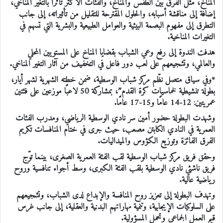
المناخ، مثل الفرق بين الطقس والمناخ، والفئات الأكثر تأثراً بالتغير المناخي،
إضافة إلى مناقشة أسبابه، والحلول المقترحة للتقليل من تأثيراته، إلى جانب
التطرق إلى مفهوم البصمة البيئية والعوامل الطبيعية والبشرية التي تسهم في
التغيرات المناخية.
هدفت الندوة إلى رفع وعي الشباب بقضايا المناخ على المستويين المحلي
والعالمي، وتشجيعهم على لعب دور فاعل في التخفيف من آثار التغير المناخي.
*وفي سياق متصل نظّم مركز شباب الوسطية، ضمن خطته الشهرية لشهر أيار،
بطولة تنشيطية لخماسيات كرة القدم”، بمشاركة 50 لاعبًا موزعين على فئتين
عمريتين: 12-14 عامًا و15-17 عامًا.
وشهدت البطولة حضور أمين سر نادي الوسطية الرياضي، ومدرب الفئات
العمرية في النادي الكابتن مصعب، حيث جرى في ختام المنافسات تكريم
الفرق الفائزة وتوزيع الكؤوس والميداليات.
وحقق فريق مركز شباب الوسطية لقب الفئة العمرية الصغرى، بينما توّج
فريق ناشئي نادي الوسطية بلقب الفئة الكبرى، وسط أجواء تنافسية وروح
رياضية عالية.
وتهدف البطولة إلى تعزيز روح المنافسة والإبداع لدى الشباب، وتشجيعهم
على السلوكيات الإيجابية، وتنمية مهاراتهم البدنية والعقلية، إلى جانب غرس
قيم العمل الجماعي وتحمل المسؤولية.