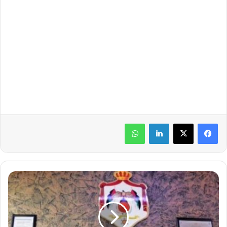
لينكدإن
واتساب
ا
ل
م
و
ا