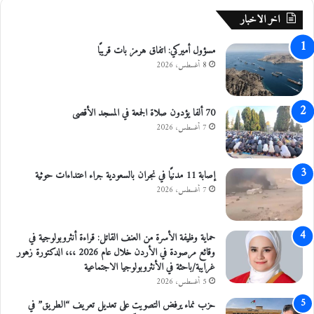
اخر الاخبار
مسؤول أميركي: اتفاق هرمز بات قريبًا
8 أغسطس، 2026
70 ألفا يؤدون صلاة الجمعة في المسجد الأقصى
7 أغسطس، 2026
إصابة 11 مدنيًا في نجران بالسعودية جراء اعتداءات حوثية
7 أغسطس، 2026
حماية وظيفة الأسرة من العنف القاتل: قراءة أنثروبولوجية في
وقائع مرصودة في الأردن خلال عام 2026 ،،، الدكتورة زهور
غرايبة/باحثة في الأنثروبولوجيا الاجتماعية
5 أغسطس، 2026
حزب نماء يرفض التصويت على تعديل تعريف “الطريق” في