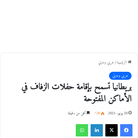
الرئيسية
/
عربي ودولي
عربي ودولي
بريطانيا تسمح بإقامة حفلات الزفاف في
الأماكن المفتوحة
20 يونيو، 2021
728
أقل من دقيقة
فيسبوك
‫X
لينكدإن
واتساب