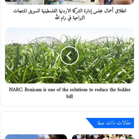
م
انطلاق أعمال مجلس إدارة الشركة الاردنية الفلسطينية لتسويق المنتجات
ا
ل
الزراعية في رام الله
م
ج
N
ل
A
س
R
إ
C
د
:
ا
B
ر
o
ة
n
ا
i
ل
NARC: Bonicam is one of the solutions to reduce the fodder
c
ش
bill
a
ر
m
ك
i
ة
s
ا
مقالات ذات صلة
o
ل
n
ا
e