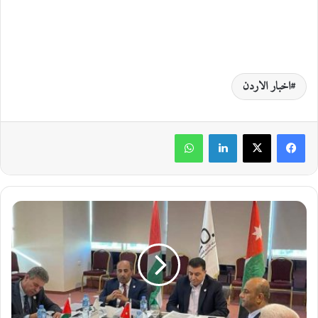
اخبار الاردن
لينكدإن
واتساب
ا
ن
ط
ل
ا
ق
أ
ع