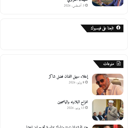
ل
3 أغسطس، 2026
ل
ه
تابعنا على فيسبوك
منوعات
إخلاء سبيل الفنان فضل شاكر
8 يوليو، 2026
افراح البلاونه والياصجين
13 يونيو، 2026
هند الرشدان تهنئ وتبارك بمناسبة تخرج ابن اختها