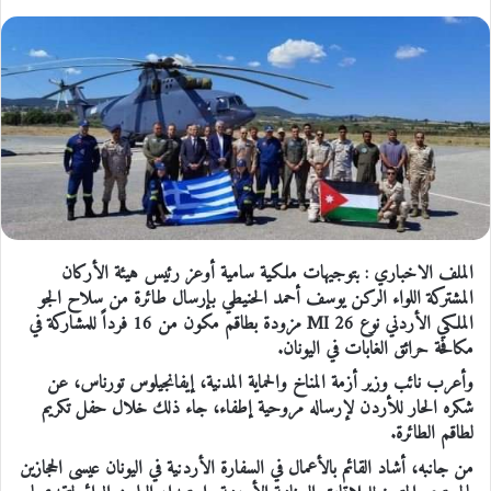
الملف الاخباري : بتوجيهات ملكية سامية أوعز رئيس هيئة الأركان
المشتركة اللواء الركن يوسف أحمد الحنيطي بإرسال طائرة من سلاح الجو
الملكي الأردني نوع MI 26 مزودة بطاقم مكون من 16 فرداً للمشاركة في
مكافحة حرائق الغابات في اليونان.
وأعرب نائب وزير أزمة المناخ والحماية المدنية، إيفانجيلوس تورناس، عن
شكره الحار للأردن لإرساله مروحية إطفاء، جاء ذلك خلال حفل تكريم
لطاقم الطائرة.
من جانبه، أشاد القائم بالأعمال في السفارة الأردنية في اليونان عيسى الحجازين