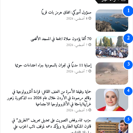
e
ل
t
م
مسؤول أميركي: اتفاق هرمز بات قريبًا
h
ن
e
8 أغسطس، 2026
ت
f
ج
o
ا
d
70 ألفا يؤدون صلاة الجمعة في المسجد الأقصى
ت
d
7 أغسطس، 2026
ا
e
ل
r
ز
b
إصابة 11 مدنيًا في نجران بالسعودية جراء اعتداءات حوثية
ر
i
7 أغسطس، 2026
ا
l
ع
l
ي
حماية وظيفة الأسرة من العنف القاتل: قراءة أنثروبولوجية في
ة
وقائع مرصودة في الأردن خلال عام 2026 ،،، الدكتورة زهور
ف
غرايبة/باحثة في الأنثروبولوجيا الاجتماعية
ي
5 أغسطس، 2026
ر
ا
حزب نماء يرفض التصويت على تعديل تعريف “الطريق” في
م
قانون الملكية العقارية ويؤكد دعمه لموقف نائب الحزب علي
ا
سليمان الغزاوي