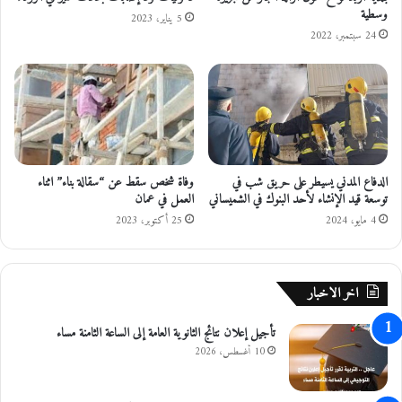
وسطية
ه
5 يناير، 2023
ا
24 سبتمبر، 2022
ب
ق
ض
ي
ة
ا
ل
الدفاع المدني يسيطر على حريق شب في
وفاة شخص سقط عن “سقالة بناء” اثناء
ف
توسعة قيد الإنشاء لأحد البنوك في الشميساني
العمل في عمان
ت
ن
4 مايو، 2024
25 أكتوبر، 2023
ة
ا
ل
اخر الاخبار
ي
و
تأجيل إعلان نتائج الثانوية العامة إلى الساعة الثامنة مساء
م
10 أغسطس، 2026