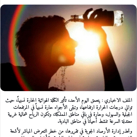
الملف الاخباري : يتعمق اليوم الأحد، تأثير الكتلة الهوائية الحارة نسبياً، حيث
توالي درجات الحرارة ارتفاعها، وتبقى الأجواء حارة نسبياً في المرتفعات
الجبلية والسهول، وحارة في باقي مناطق المملكة، وتكون الرياح شمالية غربية
معتدلة السرعة تنشط أحياناً في مناطق البادية.
وتحذر إدارة الأرصاد الجوية في تقريرها، من خطر التعرض المباشر لأشعة