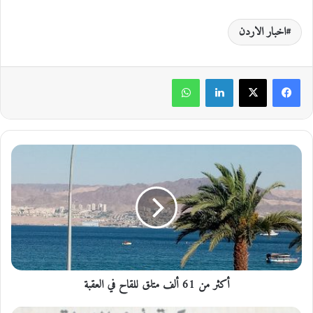
اخبار الاردن
لينكدإن
واتساب
أ
ك
ث
ر
م
ن
6
1
أ
أكثر من 61 ألف متلق للقاح في العقبة
ل
ف