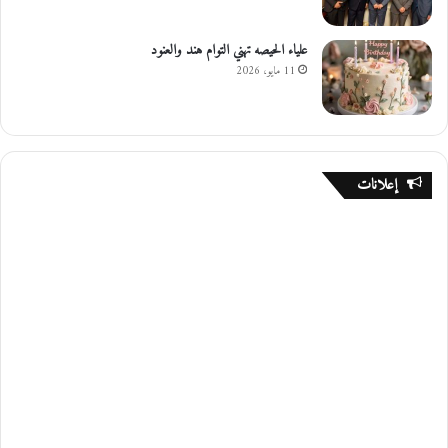
علياء الحيصه تهني التوام هند والعنود
11 مايو، 2026
إعلانات