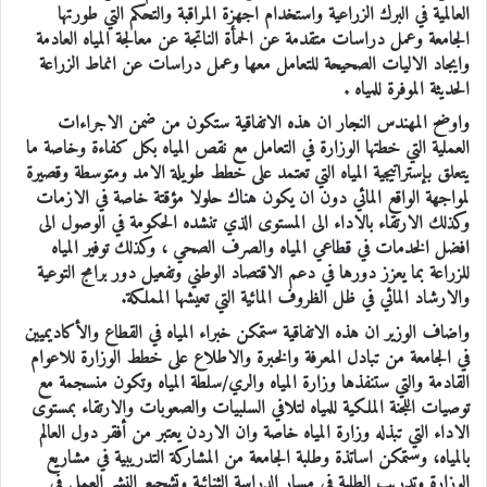
العالمية في البرك الزراعية واستخدام اجهزة المراقبة والتحكم التي طورتها
الجامعة وعمل دراسات متقدمة عن الحمأة الناتجة عن معالجة المياه العادمة
وايجاد الاليات الصحيحة للتعامل معها وعمل دراسات عن انماط الزراعة
الحديثة الموفرة للمياه .
واوضح المهندس النجار ان هذه الاتفاقية ستكون من ضمن الاجراءات
العملية التي خطتها الوزارة في التعامل مع نقص المياه بكل كفاءة وخاصة ما
يتعلق بإستراتيجية المياه التي تعتمد على خطط طويلة الامد ومتوسطة وقصيرة
لمواجهة الواقع المائي دون ان يكون هناك حلولا مؤقتة خاصة في الازمات
وكذلك الارتقاء بالاداء الى المستوى الذي تنشده الحكومة في الوصول الى
افضل الخدمات في قطاعي المياه والصرف الصحي ، وكذلك توفير المياه
للزراعة بما يعزز دورها في دعم الاقتصاد الوطني وتفعيل دور برامج التوعية
والارشاد المائي في ظل الظروف المائية التي تعيشها المملكة.
واضاف الوزير ان هذه الاتفاقية ستمكن خبراء المياه في القطاع والأكاديميين
في الجامعة من تبادل المعرفة والخبرة والاطلاع على خطط الوزارة للاعوام
القادمة والتي ستنفذها وزارة المياه والري/سلطة المياه وتكون منسجمة مع
توصيات اللجنة الملكية للمياه لتلافي السلبيات والصعوبات والارتقاء بمستوى
الاداء التي تبذله وزارة المياه خاصة وان الاردن يعتبر من أفقر دول العالم
بالمياه، وستمكن اساتذة وطلبة الجامعة من المشاركة التدريبية في مشاريع
الوزارة وتدريب الطلبة في مسار الدراسة الثنائية وتشجيع النشر العملي في