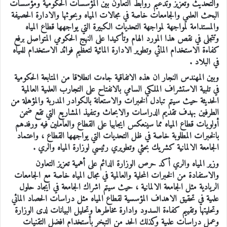
والتحديث وتعزيز وتدعيم روابط التعاون بين المؤسسات الحكومية ومؤسسات
البحث العلمي والجامعات خاصة في مجالات المياه وبحوثها والادارة الحصيفة
والمستدامة لمواجهة لمواجهة التحديات الكبيرة التي يواجهها قطاع المياه
وتتجلى في نقص هذا المورد الهام وتأكيدا على النهج الحكومي المتواصل برفع
كفاءة الاستخدام المائي وتطوير الادارة المائية لتعظيم فوائد الاستخدام للمياه
في البلاد .
وبين المهندس النجار ان هذه الاتفاقية جاءت انطلاقا من المتابعة الحكومية
في تلبية الاستشراف الملكي السامي بالانفتاح على التجارب العلمية العالمية
الحديثة حيث سيتم تبادل الخبرات والاستعانة بالكوادر المدربة والمؤهلة من
الطرفين بهدف تقديم الدراسات والابحاث وتنفيذ المشاريع التي تقع ضمن
أولويات قطاع المياه مما سينعكس ايجابيا على القطاع والعاملين فيه ورفدهم
بالخبرات المطلوبة خاصة في ظل التحديات التي يواجهها القطاع ، واعتماد
الجامعة الالمانية كشريك بحثي وتطويري رئيسي لوزارة المياه والري .
وزير المياه والري أكد حرص الوزارة الدائم على أهمية تعزيز التعاون
والاستفادة من الخبرات المحلية والعالمية في مجال المياه خاصة مع الجامعات
الريادية مثل الجامعة الالمانية ، حيث سيتم اشراك الجامعة في ايجاد حلول
علمية في تحقيق الاهداف المؤسسية لقطاع المياه مثل دراسات الحصاد المائي
وتحليتها وتقييم كفاءة السدود وادارة مخاطرها وتحليل البيانات لدى الوزارة
وعمل دراسات علمية وكذلك الحد من التبخر بأستخدام افضل التقنيات