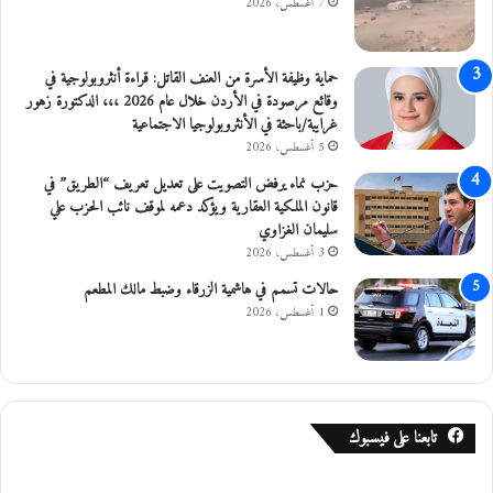
ل
7 أغسطس، 2026
م
خ
د
حماية وظيفة الأسرة من العنف القاتل: قراءة أنثروبولوجية في
ر
وقائع مرصودة في الأردن خلال عام 2026 ،،، الدكتورة زهور
ا
غرايبة/باحثة في الأنثروبولوجيا الاجتماعية
ت
5 أغسطس، 2026
و
حزب نماء يرفض التصويت على تعديل تعريف “الطريق” في
ا
قانون الملكية العقارية ويؤكد دعمه لموقف نائب الحزب علي
ن
سليمان الغزاوي
ف
3 أغسطس، 2026
ا
ذ
حالات تسمم في هاشمية الزرقاء وضبط مالك المطعم
ا
1 أغسطس، 2026
ل
ق
ا
ن
و
تابعنا على فيسبوك
ن