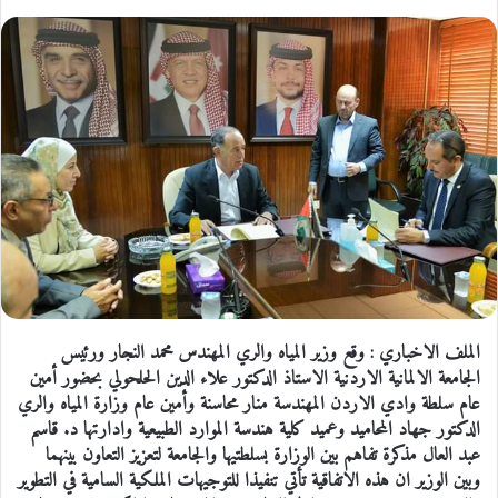
الملف الاخباري : وقع وزير المياه والري المهندس محمد النجار ورئيس
الجامعة الالمانية الاردنية الاستاذ الدكتور علاء الدين الحلحولي بحضور أمين
عام سلطة وادي الاردن المهندسة منار محاسنة وأمين عام وزارة المياه والري
الدكتور جهاد المحاميد وعميد كلية هندسة الموارد الطبيعية وادارتها د. قاسم
عبد العال مذكرة تفاهم بين الوزارة بسلطتيها والجامعة لتعزيز التعاون بينهما
وبين الوزير ان هذه الاتفاقية تأتي تنفيذا للتوجيهات الملكية السامية في التطوير