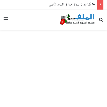
70 ألفا يؤدون صلاة الجمعة في المسجد الأقصى
بحث عن
القا