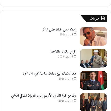
منوعات
إخلاء سبيل الفنان فضل شاكر
8 يوليو، 2026
افراح البلاونه والياصجين
13 يونيو، 2026
هند الرشدان تهنئ وتبارك بمناسبة تخرج ابن اختها
15 مايو، 2026
وفد من نقابة الفنانين الأردنيين يزور الديوان الملكي الهاشمي
14 مايو، 2026