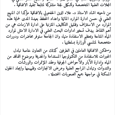
المجلات العلمية المتخصصة وتشكيل لجنة مشتركة لمتابعة تنفيذ الاتفاقية .
من ناحيته اشاد الاستاذ د. علاء الدين الحلحولي بالاتفاقية مؤكدا ان المنهج
العلمي في حسن ادارة الموارد المائية واعداد الخطط بعيدة المدى لحماية هذه
الموارد من الاستنزاف وتقليل التكاليف المترتبة على ادارة الازمات هي من
أهم النقاط بهدف تسخير اداوات البحث العلمي في الادارة الامثل لموارد
المياه المتاحة وتعظيم الاستفادة منها، وان الجامعة ستوفر محاضرات ودورات
متخصصة لمنتسبي الوزارة بسلطتيها .
وستمكن الاتفاقية العاملين في الطرفين كذلك من التعاون خاصة تبادل
الخبرات للاستفادة من التكنولوجيا المستدامة والحديثة وموضوع الفاقد من
المياه وإدارة الآبار والأحواض الجوفية وعقد المؤتمرات والورشات
والندوات وتبادل المراجع العلمية وعرض الانجازات وتقييمها وايجاد الحلول
الممكنة في مواجهة جميع الصعوبات المحتملة .