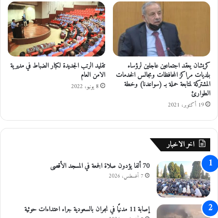
ل
خ
ا
ر
ج
ي
كريشان يعقد اجتماعين عاجلين لرؤساء
تقليد الرتب الجديدة لكبار الضباط في مديرية
ة
بلديات مراكز المحافظات ومجالس الخدمات
الامن العام
ا
المشتركة لمتابعة حملة بـ (سواعدنا) وخطة
8 يونيو، 2022
ل
الطوارئ
ا
19 أكتوبر، 2021
م
ر
ي
ك
اخر الاخبار
ي
ل
70 ألفا يؤدون صلاة الجمعة في المسجد الأقصى
ش
7 أغسطس، 2026
ؤ
و
ن
إصابة 11 مدنيًا في نجران بالسعودية جراء اعتداءات حوثية
ا