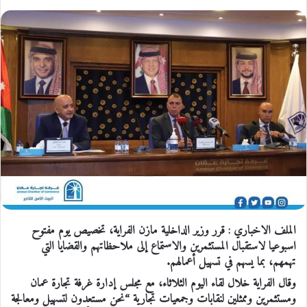
الملف الاخباري : قرر وزير الداخلية مازن الفراية، تخصيص يوم مفتوح
اسبوعيا لاستقبال المستثمرين والاستماع إلى ملاحظاتهم والقضايا التي
تهمهم، بما يسهم في تسهيل أعمالهم.
وقال الفراية خلال لقاء اليوم الثلاثاء، مع مجلس إدارة غرفة تجارة عمان
ومستثمرين وممثلين لنقابات وجمعيات تجارية “نحن مستعدون لتسهيل ومعالجة