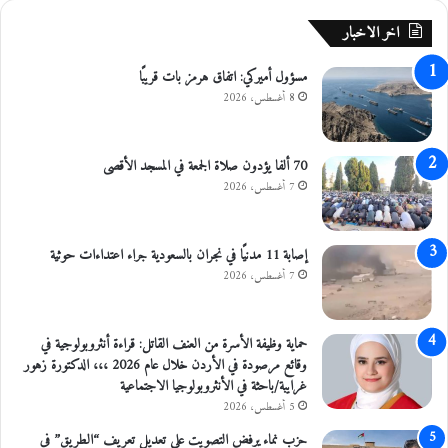
ق
اخر الاخبار
ب
ل
مسؤول أميركي: اتفاق هرمز بات قريبًا
و
8 أغسطس، 2026
ف
د
اً
إ
70 ألفا يؤدون صلاة الجمعة في المسجد الأقصى
م
7 أغسطس، 2026
ا
ر
ا
إصابة 11 مدنيًا في نجران بالسعودية جراء اعتداءات حوثية
ت
7 أغسطس، 2026
ي
اً
حماية وظيفة الأسرة من العنف القاتل: قراءة أنثروبولوجية في
وقائع مرصودة في الأردن خلال عام 2026 ،،، الدكتورة زهور
غرايبة/باحثة في الأنثروبولوجيا الاجتماعية
5 أغسطس، 2026
حزب نماء يرفض التصويت على تعديل تعريف “الطريق” في