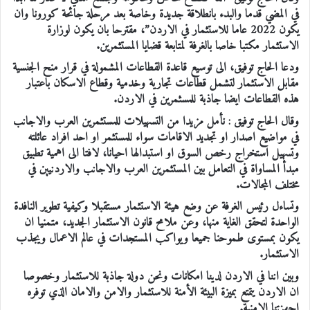
في المضي قدما والبدء بانطلاقة جديدة وخاصة بعد مرحلة جائحة كورونا وان
يكون 2022 عاما للاستثمار في الاردن”، مقترحا بان يكون لوزارة
الاستثمار مكتبا خاصا بالغرفة لمتابعة قضايا المستثمرين.
ودعا الحاج توفيق، الى توسيع قاعدة القطاعات المشمولة في قرار منح الجنسية
مقابل الاستثمار لتشمل قطاعات تجارية وخدمية وقطاع الاسكان باعتبار
هذه القطاعات ايضا جاذبة للمسثمرين في الاردن.
وقال الحاج توفيق : نأمل مزيدا من التسهيلات للمستثمرين العرب والاجانب
في مواضيع اصدار او تجديد الاقامات سواء للمستثمر او احد افراد عائلته
وتسهيل استخراج رخص السوق او استبدالها احيانا، لافتا الى اهمية تطبيق
مبدأ المساواة في التعامل بين المستثمرين العرب والاجانب والاردنيين في
مختلف المجالات.
وتساءل رئيس الغرفة عن وضع هيئة الاستثمار مستقبلا وكيفية تطوير النافدة
الواحدة لتحقق الغاية منها، وعن ملامح قانون الاستثمار الجديد، متمنيا ان
يكون بمستوى طموحنا جميعا ويواكب المستجدات في عالم الاعمال ويجذب
الاستثمار.
وبين اننا في الاردن لدينا امكانات ونحن دولة جاذبة للاستثمار وخصوصا
ان الاردن يتمتع بميزة البيئة الأمنة للاستثمار والامن والامان الذي توفره
اجهزتنا الامنية.