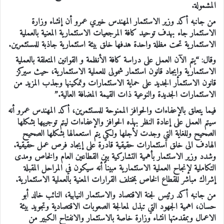
المشمولة.
من جانبه أكد وزير الاستثمار المهندس خيري عمرو أن إنشاء وزارة
الاستثمار جاء بهدف توحيد كافة المرجعيات الاستثمارية المعنية بالعملية
الاستثمارية تحت مظلة واحدة هدفها خلق بيئة استثمارية جاذبة للمستثمرين.
وقال: “يتم الآن العمل على دراسة كافة الأنظمة و القوانين المتعلقة بالعملية
الاستثمارية وإيجاد قانون استثمار شمولى للعملية الاستثمارية، حيث سيركز
قانون الاستثمار الجديد على حماية الاستثمارات وتمكينها وجذب المزيد من
الاستثمارات الجديدة والنوعية ذات القيمة المضافة العالية.”
فيما يتعلق بالإعفاءات والحوافز الممنوحة للمستثمرين، أكد المهندس عمرو أنه
سيتم العمل على إعادة النظر بهذه الحوافز والإعفاءات ليتم توجيهها بشكلها
الصحيح وللغاية التي وجدت لأجلها ولكي يتم استعمالها بشكلها الصحيح
الهادف الى خلق استثمارات حقيقية قادرة على إيجاد فرص عمل حقيقية.
وشدد وزير الاستثمار بأهمية التشاركية بين القطاعين العام والخاص ومدى
التكاملية لإنجاح العملية الاستثمارية مبيناً أنه سيكون في المراحل المقبلة
إشراك مباشر للقطاع الخاص بمختلف القرارات المعنية بالعملية الاستثمارية.
من جانبه أكد رئيس لجنة الاقتصاد والاستثمار النيابية، النائب خالد أبو
حسان، اهمية الجهود التي تبذل لمعالجة الصعوبات الاقتصادية وتجويد بيئة
الاعمال وبمقدمتها انشاء وزارة خاصة بالاستثمار والانفتاح الكبير من