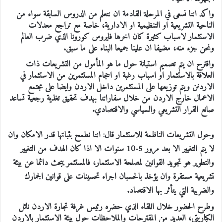
واكد اننا نسعى في المرحلة القادمة ان نتعلم من الدروس السابقة سواء من
الناحية التشريعية او التنظيمية او الادارية، خاصة مع تراجع معدلات
الاستثمار لاسباب كثيرة كان اخرها فايروس كورونا الذي ضرب العالم
ونحن جزء منه، مضيفا ان علينا جميعا البناء على ما سبق.
واقترح ان يتم تصميم استبانة حول ما هو المأمول من التشريعات ذات
العلاقة بالاستثمار او اسباب رغبة او احجام المستثمرين من الاستثمار في
الاردنن ويتم توزيعها على المستثمرين داخل الاردن وايضا على مجتمع
الاعمال خارج الاردن من خلال سفاراتنا بهدف تحقيق تغذية رجعية تساعد
صانع القرار التشريعي والسياسي والاقتصادي.
وحول التشريعات الناظمة للاستثمار قال: اننا نطمح بثباتها قدر الامكان وان
لا يتم التغيير الا بعد مرور 5-10 سنوات الا اذا كان الهدف من التغيير
والتطوير هو تجويد القوانين لمصلحة الاستثمار، فالمستثمر يبحث دائما عن بيئة
تشريعية مستقرة وان يؤخذ بالحسبان اجراء تحسينات على قوانين الجمارك
والضريبة التي يتأثر بها الاقتصاد.
وطرح الحضور خلال اللقاء الذي حضره رئيس غرفة تجارة الاردن نائل
الكباريتي، العديد من المقترحات والملاحظات حول بيئة الاستثمار بالاردن