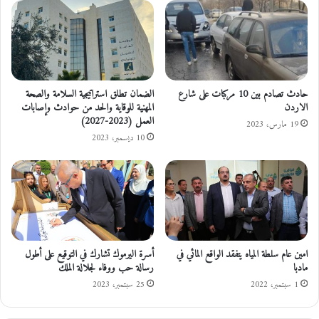
ل
ـ
د
”
ك
د
ت
ا
و
ع
ر
ش
إ
”
حادث تصادم بين 10 مركبات على شارع
الضمان تطلق استراتيجية السلامة والصحة
ب
الاردن
المهنية للوقاية والحد من حوادث وإصابات
ف
العمل (2023-2027)
ر
ي
19 مارس، 2023
ا
ا
10 ديسمبر، 2023
ه
ل
ي
ع
م
ر
ا
ا
ل
ق
ج
ا
امين عام سلطة المياه يتفقد الواقع المائي في
أسرة اليرموك تشارك في التوقيع على أطول
ز
مادبا
رسالة حب ووفاء لجلالة الملك
ي
1 سبتمبر، 2022
25 سبتمبر، 2023
ي
س
ت