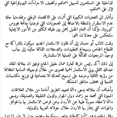
الداخلية على المستثمرين لتسهيل اعمالهم وتخفيف الاجراءات البيروقراطية التي
تؤثر على اعمالهم.
وأشار الى التحديات الكبيرة التي أثرت على الاقتصاد الوطني وبمقدمتها حالة
عدم الاستقرار بالمنطقة بالاضافة إلى الصعوبات التي فرضتها جائحة فيروس
كورونا، مؤكدا أن العام المقبل يحمل بين طياته الكثير من الأمور الايجابية
ستنعكس على معدلات النمو.
ولفت النائب أبو حسان إلى أن قانون الاستثمار الجديد سيكون بالشراكة مع
القطاع الخاص وسيعالج التعقيدات والتدخلات القائمة حاليًا، إلى جانب
توحيد المرجعيات القائمة على العملية الاستثمارية.
إلى ذلك أكد رئيس غرفة تجارة عمان خليل الحاج توفيق ان جلالة الملك
عبدالله الثاني يولي الاستثمار اهمية قصوى من خلال توجيهاته السامية انطلاقا
من رؤيته الثاقبة وحرصه على ترسيخ العدالة الاجتماعية في توزيع مكتسبات
التنمية في مختلف مناطق المملكة.
وأضاف أن جلالته يسعى دائما لتعبيد الطريق أمامنا من خلال العلاقات
المميزة التي تجمعه مع زعماء دول الجوار والدول الشقيقة والصديقة، ويسعى
دائما لاعطاء صورة طيبة عن الأردن وعن فرص الاستثمار بها والحوافز
والميزات التي يمتاز بها الاردن خلال جولاته العربية والدولية.
وقال الحاج توفيق “أننا كقطاع خاص وحكومة ومجتمع مدني لا عذر لنا ابدا