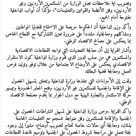
وتصويب اية ملاحظات تصل الوزارة من المستثمرين الأردنيين وغير
الأردنيين، وفق الأنظمة والقوانين والتعليمات”، مؤكدًا أن أبواب الداخلية
مفتوحة أمام الجميع.
وأكد وزير الداخلية أن الحكومة حريصة على الاستماع لقضايا المواطنين
ومشاكلهم ومعالجتها، مشدداً على ضرورة تعزيز التشاركية مع القطاع الخاص
بما ينعكس على مصالح الاقتصاد الوطني.
وأشار الفراية إلى أن معالجة التحديات التي تواجه القطاعات الاقتصادية
والمستثمرين هي من صلب الدور الذي تقوم وزارة الداخلية كون الاستقرار
الاقتصادي ينعكس على الأوضاع الاجتماعية من خلال توفير وتوليد فرص
العمل ومعالجة قضية البطالة.
ولفت إلى الأجراءات التي تنفذها وزارة الداخلية وتتعلق بتسهيل الحصول
على الإقامة والجنسية للمستثمرين غير الأردنيين، وفتح المعابر الحدودية وتيسير
حركة الاستثمار والتجارة البينية مع دول الجوار بما يخدم مصلحة الاقتصاد
الوطني.
واكد الفراية حرص وزارة الداخلية على تسهيل اشتراطات الحصول على
الجنسية والإقامة للمستثمرين وفق ضوابط تنسجم مع التعليمات الخاصة
بذلك، ومعالجة أي حالات خاصة تحتاج لتصويب أوضاع، مشيرًا إلى وجود
لجنة تعمل على مراجعة شروط الحصول على الجنسية وتوسيع قاعدة القطاعات