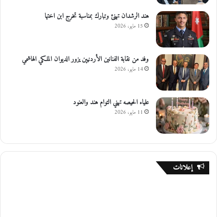
هند الرشدان تهنئ وتبارك بمناسبة تخرج ابن اختها
15 مايو، 2026
وفد من نقابة الفنانين الأردنيين يزور الديوان الملكي الهاشمي
14 مايو، 2026
علياء الحيصه تهني التوام هند والعنود
11 مايو، 2026
إعلانات