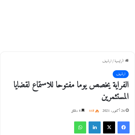
الرئيسية
/
ارشيف
ارشيف
الفراية يخصص يوما مفتوحا للاستماع لقضايا
المستثمرين
26 أكتوبر، 2021
668
4 دقائق
فيسبوك
‫X
لينكدإن
واتساب