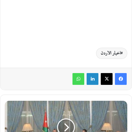
اخبار الاردن
لينكدإن
واتساب
و
ز
ي
ر
د