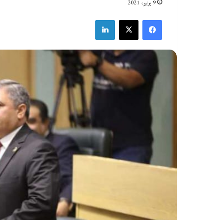
9 يونيو، 2021
فيسبوك
‫X
لينكدإن