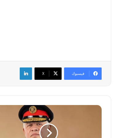
لينكدإن
فيسبوك
‫X
ح
ز
ب
ا
ل