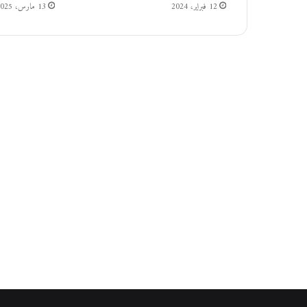
ا
12 فبراير، 2024
13 مارس، 2025
ل
م
ل
ك
ي
و
ل
ا
د
ة
م
ر
ح
ل
ة
ج
د
ي
د
ة