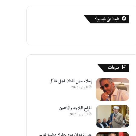
تابعنا على فيسبوك
منوعات
إخلاء سبيل الفنان فضل شاكر
8 يوليو، 2026
افراح البلاونه والياصجين
13 يونيو، 2026
هند الرشدان تهنئ وتبارك بمناسبة تخرج