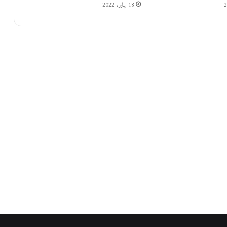
ى
18 يناير، 2022
ب
ر
ك
ة
ا
ل
ل
ه
"
د
.
ح
ف
ظ
ي
ا
ش
ت
ي
ة