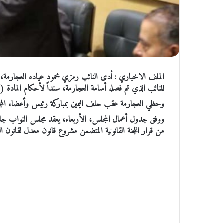
الملف الاخباري : أدى النائب رمزي محمود عياده العجارمة، ا
للنائب الذي تم فصله أسامة العجارمة، سنداً لأحكام المادة (80) من الدستور والمادة (4) من النظام الداخلي لمجلس النواب.
وحظي العجارمة عقب حلف اليمين بمباركة رئيس وأعضاء الم
من قرار اللجنة القانونية المتضمن مشروع قانون معدل لقانون الن