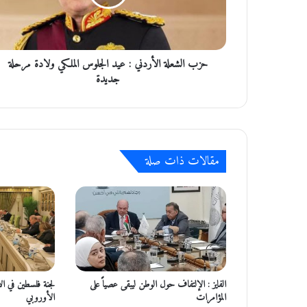
ش
ع
ل
ة
حزب الشعلة الأردني : عيد الجلوس الملكي ولادة مرحلة
ا
ل
جديدة
أ
ر
د
ن
ي
مقالات ذات صلة
:
ع
ي
د
ا
ل
ج
ل
و
الفايز : الإلتفاف حول الوطن ليبقى عصياً على
لجنة فلسطين في الأ
س
المؤامرات
الأوروبي