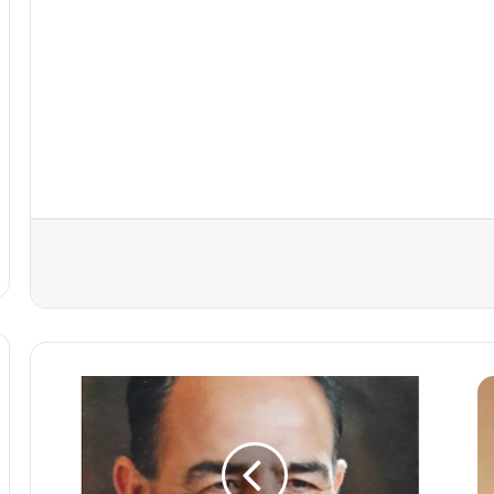
ت
غ
ي
ي
ر