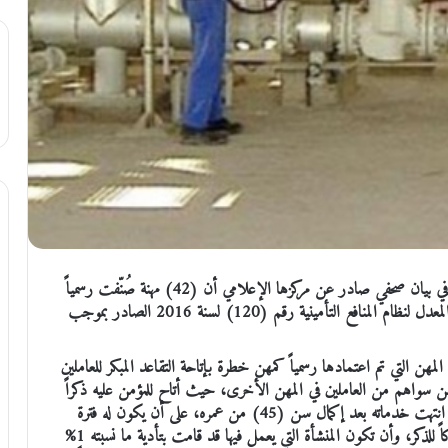
الملف الاخباري : قالت المؤسسة العامة للضمان الاجتماعي في بيان صحفي صادر عن مركزها الإعلامي أن (42) مهنة صُنّفت رسمياً
ضمن المهن الخطرة وفقاً لجدول المهن الخطرة الملحق بالنظام المعدل لنظام المنافع التأمينية رقم (120) لسنة 2016 الصادر بموجب
لمهن التي تم اعتمادها رسمياً كمهن خطرة بإتاحة التقاعد المبكر للعاملين
 سواهم من العاملين في المهن الأخرى، حيث أتاح للمؤمن عليه ذكراً
كان أو أنثى إمكانية التقدم للحصول على راتب تقاعد مبكر إذا انتهت خدماته بعد إكمال سن (45) من عمره، على أن يكون له فترة
اشتراك لا تقل عن (180) اشتراكاً للأنثى و (216) اشتراكاً للذكر، وأن تكون المنشأة التي يعمل فيها قد قامت بتأدية ما نسبته 1%