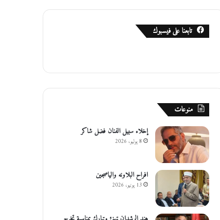
تابعنا على فيسبوك
منوعات
إخلاء سبيل الفنان فضل شاكر
8 يوليو، 2026
افراح البلاونه والياصجين
13 يونيو، 2026
هند الرشدان تهنئ وتبارك بمناسبة تخرج