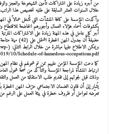
من أجره زيادة على اشتراكات تأمين الشيخوخة والعجز والوفا
خلال السنوات العشر السابقة على طلبه تخصيص هذا الراتب، مشيرةً
وأكدت المؤسسة على كافة المنشآت التي تُشغل عمالاً في المه
أجر كل عامل في هذه المهنة زيادة على الاشتراكات المترتبة ع
ويمكن الاط
019/10/Schedule-of-hazardous-occupations.pdf).
كما دعت المؤسسة المؤمن عليهم ممن تم شمولهم في نظام المهن
ارتباط المنشأة لمراجعة المؤسسة والتأكد من صحة شمول العامل
وذلك قبل لجوئهم إلى تقديم طلب الاستقالة من العمل والت
يُشار إلى أن قانون الضمان الاجتماعي عرّف المهن الخطرة بأن
تعرّضه لعوامل أو ظروف خطرة في بيئة العمل على الرغم من ت