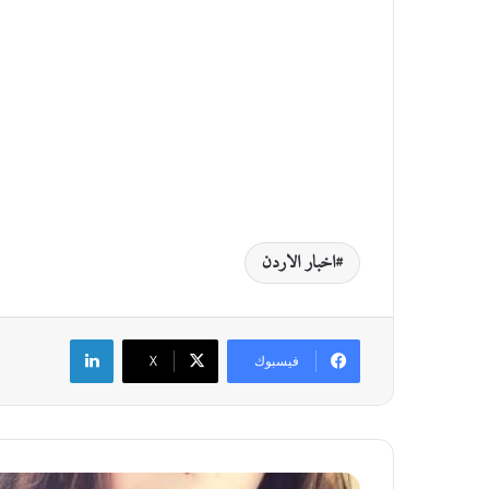
اخبار الاردن
لينكدإن
فيسبوك
‫X
ا