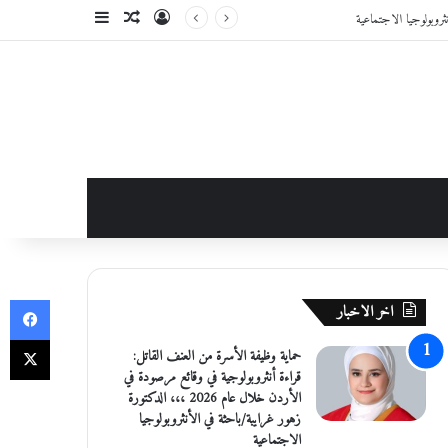
تسجيل الدخول
مقال عشوائي
إضافة عمود جانبي
في
اخر الاخبار
‫X
حماية وظيفة الأسرة من العنف القاتل:
قراءة أنثروبولوجية في وقائع مرصودة في
الأردن خلال عام 2026 ،،، الدكتورة
زهور غرايبة/باحثة في الأنثروبولوجيا
الاجتماعية