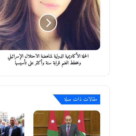
ل
ح
م
ل
ة
ا
ل
أ
الحملة الأكاديمية الدولية لمناهضة الاحتلال الإسرائيلي
ك
ا
ومخطط الضم قرابة سنة وأكثر على تأسيسها
د
ي
م
ي
ة
مقالات ذات صلة
ا
ل
د
و
ل
ي