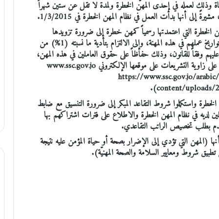
ة وذلك لعمله في إحدى المهن الخطرة ولمدة لا تقل عن ستين شهراً
 إلى أنها بدأت العمل في نظام المهن الخطرة في 1/3/2015.
ن الخطرة التي اعتمدتها رسمياً كمهن خطرة إلى ضرورة تزويدها
بكشوفات أسماء هؤلاء العمال وأجورهم الخاضعة للاقتطاع وتواريخ عملهم في هذه المهنة، وإلى الالتزام بتأدية ما نسبته (1%) من
ليهم وفقاً للقانون، وذلك حفاظاً على حقوق العاملين في هذه المهن،
مضيفةً أن جدول المهن الخطرة اشتمل على (42) مهنة متاحة على زاوية التشريعات على موقعها الإلكتروني www.ssc.gov.jo
لاع عليها مباشرة من خلال الرابط التالي: (https://www.ssc.gov.jo/arabic/wp-
content/uploads/2
 الخطرة واستكملوا شروط التقاعد المبكر إلى ضرورة التنسيق مع ضابط
ين لديه في نظام المهن الخطرة والاطلاع على فترات اشتراكهم بها
قدم بطلب تخصيص الراتب التقاعدي.
ها (المهن التي تؤدي إلى الإضرار بصحة أو حياة المؤمن عليه نتيجة
طبيق شروط ومعايير السلامة والصحة المهنيّة).