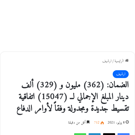
الرئيسية
/
ارشيف
ارشيف
الضمان: (362) مليون و (329) ألف
دينار المبلغ الإجمالي لــ (15047) اتفاقية
تقسيط جديدة ومجدولة وفقاً لأوامر الدفاع
8 يوليو، 2021
712
أقل من دقيقة
فيسبوك
‫X
لينكدإن
واتساب