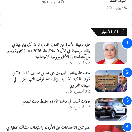
“لعيون القائد”
ل
14 يونيو، 2021
ف
5 يونيو، 2021
م
ي
ؤ
م
س
ج
س
ا
اخر الاخبار
ع
ل
ب
ا
حماية وظيفة الأسرة من العنف القاتل: قراءة أنثروبولوجية في
د
ل
وقائع مرصودة في الأردن خلال عام 2026 ،،، الدكتورة زهور
ا
ر
غرايبة/باحثة في الأنثروبولوجيا الاجتماعية
ل
ب
5 أغسطس، 2026
ل
ط
ه
ا
حزب نماء يرفض التصويت على تعديل تعريف “الطريق” في
ا
ل
قانون الملكية العقارية ويؤكد دعمه لموقف نائب الحزب علي
ل
ا
سليمان الغزاوي
ج
ل
3 أغسطس، 2026
ا
ك
حالات تسمم في هاشمية الزرقاء وضبط مالك المطعم
م
ت
ع
1 أغسطس، 2026
ر
ي
و
ن
ي
مصر تدين الاعتداءات على الأردن واستهداف منشآت نفطية في