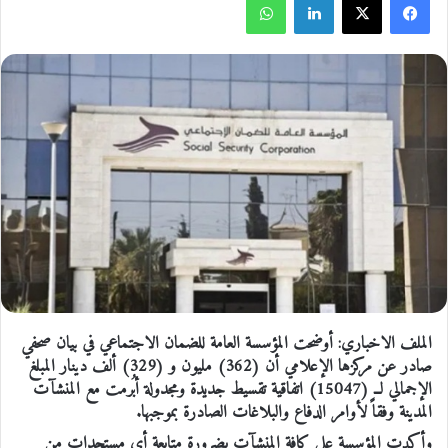
الملف الاخباري: أوضحت المؤسسة العامة للضمان الاجتماعي في بيان صحفي
صادر عن مركزها الإعلامي أن (362) مليون و (329) ألف دينار المبلغ
الإجمالي لــ (15047) اتفاقية تقسيط جديدة ومجدولة أبُرمت مع المنشآت
المدينة وفقاً لأوامر الدفاع والبلاغات الصادرة بموجبها.
وأكدت المؤسسة على كافة المنشآت بضرورة متابعة أي مستجدات من