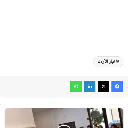
اخبار الاردن
لينكدإن
واتساب
ا
ف
ت