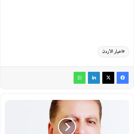
اخبار الاردن
لينكدإن
واتساب
ج
ا
م
ع
ا