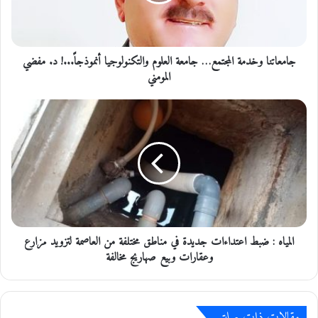
ت
ن
ا
و
جامعاتنا وخدمة المجتمع… جامعة العلوم والتكنولوجيا أنموذجاً...! د. مفضي
خ
د
المومني
م
ة
ا
ا
ل
ل
م
م
ي
ج
ا
ت
ه
م
:
ع
ض
…
ب
ج
المياه : ضبط اعتداءات جديدة في مناطق مختلفة من العاصمة لتزويد مزارع
ط
ا
ا
وعقارات وبيع صهاريج مخالفة
م
ع
ع
ت
ة
د
ا
مقالات ذات صلة
ا