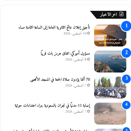
ذ
م
ج
ن
اخر الاخبار
اً
ا
.
ل
.
تأجيل إعلان نتائج الثانوية العامة إلى الساعة الثامنة مساء
ع
.
ا
10 أغسطس، 2026
!
ص
د
م
.
ة
مسؤول أميركي: اتفاق هرمز بات قريبًا
م
ل
8 أغسطس، 2026
ف
ت
ض
ز
ي
و
70 ألفا يؤدون صلاة الجمعة في المسجد الأقصى
ا
ي
7 أغسطس، 2026
ل
د
م
م
و
ز
إصابة 11 مدنيًا في نجران بالسعودية جراء اعتداءات حوثية
م
ا
7 أغسطس، 2026
ن
ر
ي
ع
و