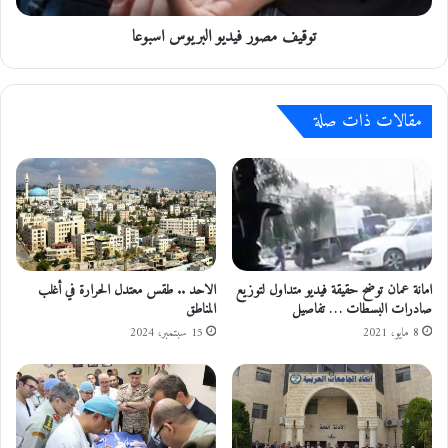
ن
ر
ة
توقيف مصور فيديو البريوس اسبوعا
ف
ع
ي
ل
د
ى
ي
مقالات ذات صلة
ط
و
ر
ا
ي
ل
ق
ب
ا
ر
ل
ي
ـ
و
1
س
0
ا
امانة عمان توضح حقيقة فيديو متداول لتوزيع
الاحد .. طقس معتدل الحرارة في أغلب
0
صادرات البسطات … تفاصيل
المناطق
س
.
ب
8 مايو، 2021
15 سبتمبر، 2024
.
و
ص
ع
و
ا
ر