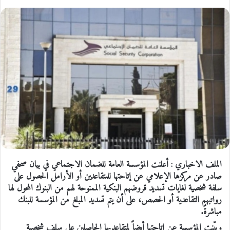
الملف الاخباري : أعلنت المؤسسة العامة للضمان الاجتماعي في بيان صحفي
صادر عن مركزها الإعلامي عن إتاحتها للمتقاعدين أو الأرامل الحصول على
سلفة شخصية لغايات تسديد قروضهم البنكية الممنوحة لهم من البنوك المحول لها
رواتبهم التقاعدية أو الحصص، على أن يتم تسديد المبلغ من المؤسسة للبنك
مباشرةً.
وبيّنت المؤسسة عن إتاحتها أيضاً لمتقاعديها الحاصلين على سلف شخصية