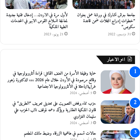
جامعة جرش تشارك في ورشة عمل بعنوان
لأول مرة في الاردن… إدخال تقنية جديدة
“خطوات إدراج المجلات ضمن قاعدة
لمعالجة انسلاخ القوس الابهر في الخدمات
سكوبس”
الطبية الملكية
31 ديسمبر، 2022
21 يونيو، 2023
اخر الاخبار
حماية وظيفة الأسرة من العنف القاتل: قراءة أنثروبولوجية في
وقائع مرصودة في الأردن خلال عام 2026 ،،، الدكتورة زهور
غرايبة/باحثة في الأنثروبولوجيا الاجتماعية
5 أغسطس، 2026
حزب نماء يرفض التصويت على تعديل تعريف “الطريق” في
قانون الملكية العقارية ويؤكد دعمه لموقف نائب الحزب علي
سليمان الغزاوي
3 أغسطس، 2026
حالات تسمم في هاشمية الزرقاء وضبط مالك المطعم