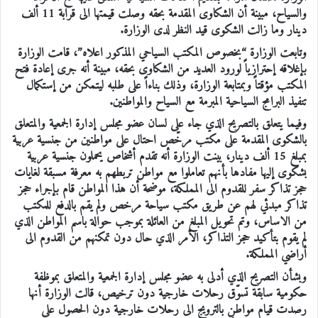
والسياح، مبينة أن الشكاوى المقدمة بحقه وصلت قيمتها الى قرابة 11 ألف
دينار وما زالت الشكوى قيد النظر لدى الوزارة.
وتابعت الوزارة “بخصوص المكتب السياحي المذكور اعلاه”، قامت الوزارة
بإغلاقه إحترازياً لورود العديد من الشكاوى بحقه، مبينة أنه جرى إعادة فتح
المكتب مؤقتاً وبمتابعة الوزارة، وذلك بناءاً على طلبه ليتمكن من إستكمال
تنفيذ البرامج السياحية المبرمة مع السياح والمواطنين.
وفيما يتعلق بالتصريح الذي جاء على لسان عضو مجلس إدارة الجمعية والمتعلق
بالشكوى المقدمة على مكتب مرخّص احتال على مواطنين من جنسية عربية
بمبلغ 15 ألف دينار، بينت الوزارة أنه تقدم أشخاص يحملون جنسية عربية
بشكوى إليها مفادها بأنهم تعاملوا مع مواطن تربطهم به معرفة مسبقة لغايات
حجز تذاكر سفر للقدوم الى المملكة، موضحة أن هذا المواطن قام بإجراء حجز
تذاكر مبدئي لهم عن طريق مكتب سياحة مرخص ولم يقم بالدفع للمكتب
من الاساس، وتم تحويل المبلغ من العائلة بموجب حوالة باسم المواطن الذي
لم يقوم بتأكيد حجز التذاكر، الأمر الذي حال دون تمكنهم من القدوم الى
أراضي المملكة.
وبشأن التصريح الذي أدلى به عضو مجلس إدارة الجمعية والمتعلق بموظفة
حكومية سابقة تسوّق رحلات خارجية دون ترخيص، قالت الوزارة أنها
رصدت قيام مواطن بالترويج الى رحلات خارجية دون الحصول على