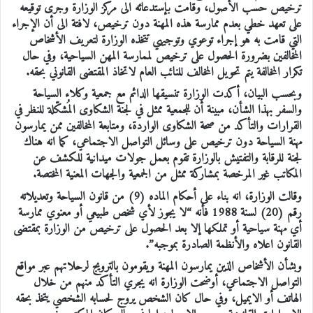
ترخيص حسب الأصول، وقامت بإستدعائه الى مركز الوزارة وجرى توقيعه
على تعهد خطي بعدم ممارسة هذه المهنة دون ترخيص، لافتة الى أن الإجراء
التي قامت به هو إجراء توعوي وتوجيهي تتخذه الوزارة لتعريف الأشخاص
المخالفين بضرورة الحصول على ترخيص لممارسة المهن السياحية، وفي حال
تكرار المخالفة يتم تحويل المخالف للنائب العام لاتخاذ المقتضى القانوني بحقه.
وبحسب البيان، أكدت الوزارة تنسيقها الدائم مع جمعية وكلاء السياحة
والسفر بهذا الشأن، مبينة أن للجمعية ممثل في لجنة الشكاوى المُشكّلة للنظر في
القرارات والتأكد من صحة الشكاوى الواردة، ومتابعة المخالفين ممن يمارسون
مهنة السياحة دون ترخيص على وسائل التواصل الاجتماعي، كما انه هناك
لجنة للرقابة والتفتيش بالوزارة تقوم بعمل جولات ميدانية للكشف عن
المكاتب غير المرخصة بمشاركة ممثل من الجمعية والجهات المعنية المختصة.
وقالت الوزارة، انه بناء على أحكام الماده (9) من قانون السياحة وتعديلاته
رقم (20) لسنة 1988 فأنه “لا يجوز لأي شخص طبيعي أو معنوي ممارسة
أي مهنة سياحية أو تملكها إلا بعد الحصول على ترخيص من الوزارة بمقتضى
القانون اعلاه والأنظمة الصادرة بموجبه”.
وبشأن الأشخاص الذين يمارسون المهنة ويقومون بالترويج لرحلاتهم عبر مواقع
التواصل الاجتماعي، أوضحت الوزارة انه يجري التأكد منهم من خلال
الهاتف أو الايميل، وفي حال كان الشخص يروج لحسابه الشخصي يتخذ بحقه