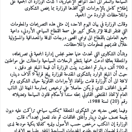
السياحة والسفر الى أحد المواقع الإخبارية، أكدت الوزارة أن الجمعية على
إطلاع كامل بالإجراءات التي تتخذها الوزارة بما يخص الشكاوى
والملاحظات الواردة من الجمعية.
وقالت الوزارة في بيان اليوم الاحد، إن مثل هذه التصريحات والمعلومات
التي تفتقر الدقة تؤثر بشكل كبير على سمعة القطاع السياحي الأردني، داعية
جميع العاملين بالقطاع الى توخي اقصى درجات الدقة والمصداقية والمسؤولية
خلال تقديمهم للمعلومات والملاحظات.
وبشأن الشكاوى التي تحدث عنها عضو مجلس إدارة الجمعية في تصريحاته،
والمتعلقة بعائلة ادّعت عملها بتنظيم الرحلات السياحية واحتالت على مواطنين
بـ 700 ألف دينار ثم اختفت، بينت الوزارة أن قيمة المبلغ غير دقيق ،
حيث أن المبلغ الوارد بالشكوى المقدمة للوزارة يبلغ قرابة 9 آلاف دينار،
لافتة الى أن الوزارة قامت بإتخاذ الأجراءات القانونية حيال الشكوى وتم
تحويل المخالف الذي لم يكن حاصلاً على ترخيص بممارسة المهنة الى النائب
العام لإتخاذ المقتضى القانوني بحقه سنداً لأحكام قانون السياحة وتعديلاته
رقم (20) لسنة 1988.
وفيما يخص حديثه عن الشكوى المتعلقة “بمكتب سياحي تراكمت عليه ديون
بقيمة نصف مليون دينار وأُغلق لمخالفات ثم عاد للعمل مجدداً”، قالت
الوزارة إن المكتب مُرخص حسب الأصول ولديه كفالة بنكية مودعة لدى
الوزارة لضمان التزامه بتقديم الخدمات السياحية المتفق عليها مع الافراد