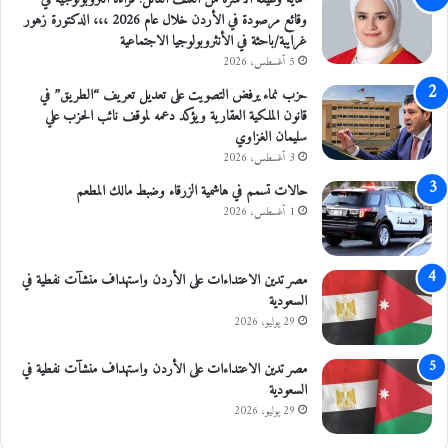
وقائع مرصودة في الأردن خلال عام 2026 ،،، الدكتورة زهور
ت
غرايبة/باحثة في الأنثروبولوجيا الاجتماعية
ز
ا
5 أغسطس، 2026
م
حزب نماء يرفض التصويت على تعديل تعريف “الطريق” في
ب
قانون الملكية العقارية ويؤكد دعمه لموقف نائب الحزب علي
إ
سليمان الغزاوي
ص
3 أغسطس، 2026
د
ا
حالات تسمم في هاشمية الزرقاء وضبط مالك المطعم
ر
1 أغسطس، 2026
ه
ا
مصر تدين الاعتداءات على الأردن واستهداف منشآت نفطية في
السعودية
29 يوليو، 2026
مصر تدين الاعتداءات على الأردن واستهداف منشآت نفطية في
السعودية
29 يوليو، 2026