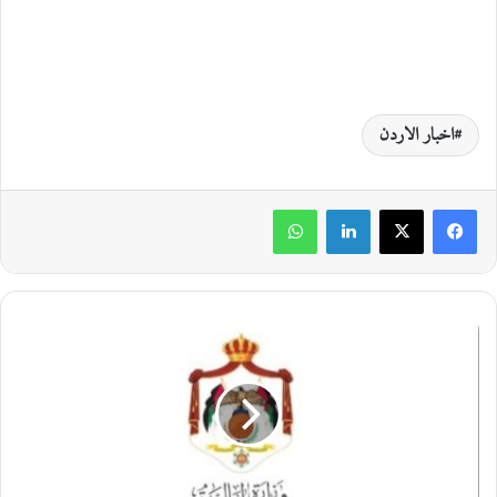
اخبار الاردن
لينكدإن
واتساب
ا
ل
ض
ر
ي
ب
ة
ت