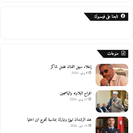
تابعنا على فيسبوك
منوعات
إخلاء سبيل الفنان فضل شاكر
8 يوليو، 2026
افراح البلاونه والياصجين
13 يونيو، 2026
هند الرشدان تهنئ وتبارك بمناسبة تخرج ابن اختها
15 مايو، 2026