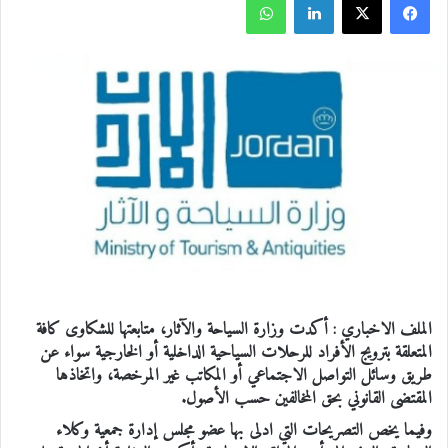
الملف الاخباري : أكدت وزارة السياحة والآثار، متابعتها للشكاوى كافة
المتعلقة بترويج الأفراد للرحلات السياحية الداخلية أو الخارجية سواء عن
طريق وسائل التواصل الاجتماعي أو المكاتب غير المرخصة، واتخاذها
المقتضى القانوني بحق المخالفين حسب الأصول.
وفيما يخص التصريحات التي ادلى بها عضو مجلس إدارة جمعية وكلاء