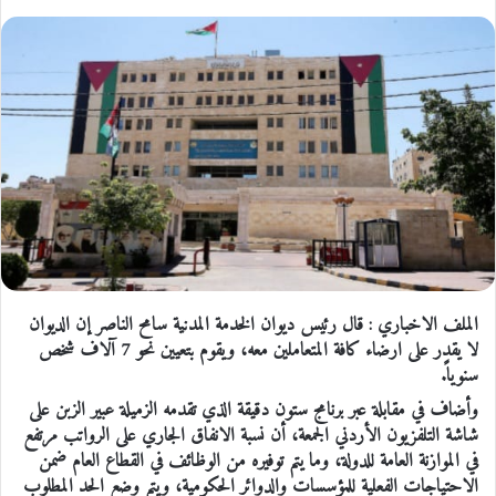
الملف الاخباري : قال رئيس ديوان الخدمة المدنية سامح الناصر إن الديوان
لا يقدر على ارضاء كافة المتعاملين معه، ويقوم بتعيين نحو 7 آلاف شخص
سنوياً.
وأضاف في مقابلة عبر برنامج ستون دقيقة الذي تقدمه الزميلة عبير الزبن على
شاشة التلفزيون الأردني الجمعة، أن نسبة الانفاق الجاري على الرواتب مرتفع
في الموازنة العامة للدولة، وما يتم توفيره من الوظائف في القطاع العام ضمن
الاحتياجات الفعلية للمؤسسات والدوائر الحكومية، ويتم وضع الحد المطلوب