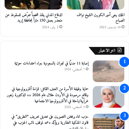
ج
و
الملك ينعى أمير الكويت الشيخ نواف
الدفاع المدني ينقذ شخصاً تعرّض للسقوط عن
ع
الصباح
منحدر بعمق 150 متراً بمحافظة إربد
7
4
16 ديسمبر، 2023
2 يناير، 2024
%
ع
ا
اخر الاخبار
ل
م
إصابة 11 مدنيًا في نجران بالسعودية جراء اعتداءات حوثية
ي
ا
7 أغسطس، 2026
حماية وظيفة الأسرة من العنف القاتل: قراءة أنثروبولوجية في
وقائع مرصودة في الأردن خلال عام 2026 ،،، الدكتورة زهور
غرايبة/باحثة في الأنثروبولوجيا الاجتماعية
5 أغسطس، 2026
حزب نماء يرفض التصويت على تعديل تعريف “الطريق” في
قانون الملكية العقارية ويؤكد دعمه لموقف نائب الحزب علي
سليمان الغزاوي