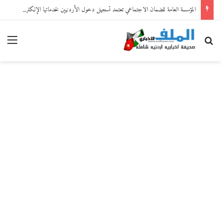
المؤسسة العامة للضمان الاجتماعي تعتمد تسجيل دخول الأردنيين لخدماتها الإلكترونية من خلال “سند”
بحث عن
القا