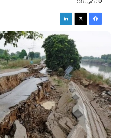
7 أكتوبر، 2021
فيسبوك
‫X
لينكدإن