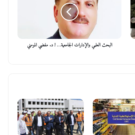
ب
ح
ث
ا
ل
ع
ل
البحث العلمي والإدارات الجامعية… ! د. مفضي المومني
م
ي
و
ا
ل
إ
د
ا
ر
ا
ت
ا
ل
ج
ا