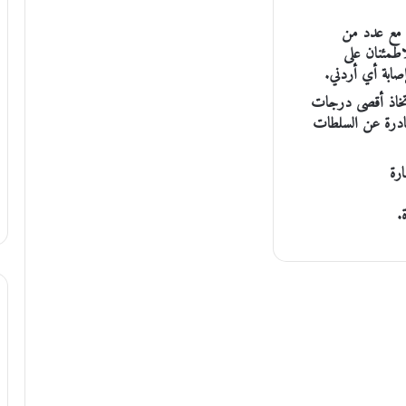
ل مع عدد من
لاطمئنان على
إصابة أي أردني.
 اتخاذ أقصى درجات
لصادرة عن السلطات
ارة