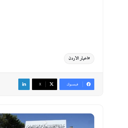
اخبار الاردن
لينكدإن
فيسبوك
‫X
ا
ل