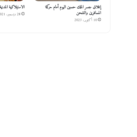
ت
إغلاق جسر الملك حسين اليوم أمام حركة
الاستهلاكية المدني
ج
المسافرين والشحن
28 ديسمبر، 2021
ا
10 أكتوبر، 2023
م
ع
ي
ة
م
ر
خ
ص
ة
و
م
ع
ت
م
د
ة
ل
د