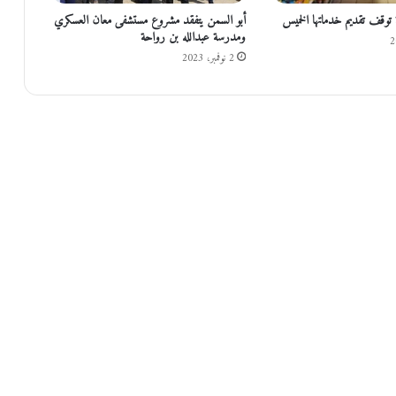
م
ة توقف تقديم خدماتها الخميس
أبو السمن يتفقد مشروع مستشفى معان العسكري
ع
ومدرسة عبدالله بن رواحة
ي
2 نوفمبر، 2023
ة
…
!
د
.
م
ف
ض
ي
ا
ل
م
و
م
ن
ي