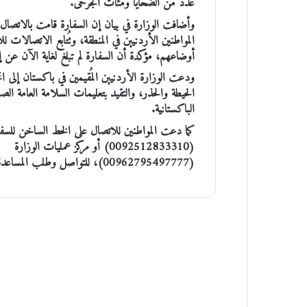
عدد من الضحايا ومئات الجرحى.
وأضافت الوزارة في بيان إن السفارة قامت بالاتصا
المواطنين الأردنيين في المنطقة، وتُتابع الاتصالات ل
أوضاعهم، مؤكدة أن السفارة لم تبلغ لغاية الآن عن 
ودعت الوزارة الأردنيين المُقيمين في باكستان إلى
الحيطة والحذر، والتقيد بتعليمات السلامة العامة ا
الباكستانية.
‏‎كما دعت المواطنين للاتصال على الخط الساخن للسف
(0092512833310) أو مركز عمليات الوزارة
(00962795497777)، للتواصل وطلب المساعدة.