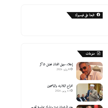
تابعنا على فيسبوك
منوعات
إخلاء سبيل الفنان فضل شاكر
8 يوليو، 2026
افراح البلاونه والياصجين
13 يونيو، 2026
هند الرشدان تهنئ وتبارك بمناسبة تخرج