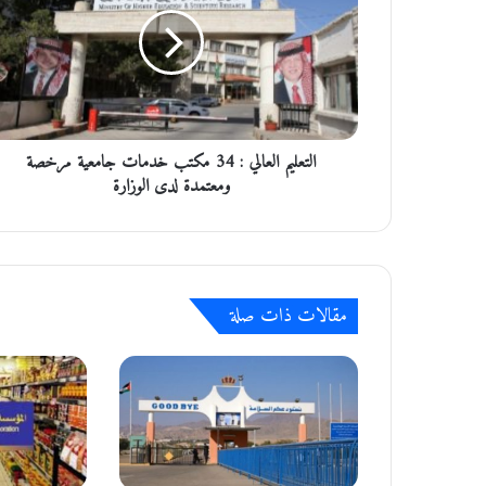
ت
ع
ل
ي
م
ا
ل
التعليم العالي : 34 مكتب خدمات جامعية مرخصة
ع
ا
ومعتمدة لدى الوزارة
ل
ي
:
3
4
مقالات ذات صلة
م
ك
ت
ب
خ
د
م
ا