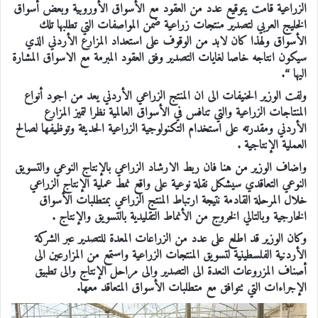
الزراعية قامت يتوقيع عدد من العقود مع الأسواق الأوروبية وبعض أسواق
الخليج العربي لتصدير منتجات زراعية ضمن المواصفات التي تطلبها تلك
الأسواق ولهذا كان لابد من الوقوف على استعداد المزارع الأردني الذي
سيكون انتاجه خاصا لغايات التصدير وفق العقود المبرمة مع الاسواق المشارة
اليها “.
ولفت الوزير الحنيفات الى ان المنتج الزراعي الأردني يعد من اجود أنواع
المنتاجات الزراعية والتي تنافس في الأسواق العالمية نظرا لتميز المزارع
الأردني ومقدرته على استخدام التكنولوجية الزراعية الحديثة وتوظيفها لصالح
العملية الإنتاجية .
واضاف الوزير من هنا فان ربط الارشاد الزراعي بالإنتاج النوعي والتسويق
النوعي التعاقدي سيشكل نقلة نوعية على واقع نمط عملية الإنتاج الزراعي
خلال المرحلة القادمة نتيجة ارتباط المنتج الزراعي بمتطلبات الأسواق
الخارجية وبالتالي الخروج من الأنماط التقليدية بالتسويق والإنتاج .
وكان الوزير قد اطلع على عدد من الزراعات المعدة للتصدير عبر الشركة
الأردنية الفلسطينية لتسويق المنتجات الزراعية واستمع من المزارعين الى
أصناف المزروعات النعدة الى التصدير والى مراحل الإنتاج والى تطبيق
الإجراءات التي تتوافق مع متطلبات الأسواق المتعاقد معها.