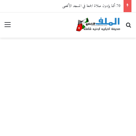
70 ألفا يؤدون صلاة الجمعة في المسجد الأقصى
بحث عن
القا