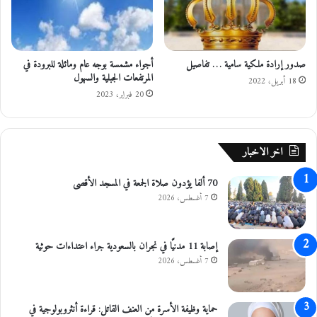
ي
ل
م
ع
ل
صدور إرادة ملكية سامية … تفاصيل
أجواء مشمسة بوجه عام ومائلة للبرودة في
م
المرتفعات الجبلية والسهول
ف
18 أبريل، 2022
ي
20 فبراير، 2023
ا
ل
ب
اخر الاخبار
ل
ق
70 ألفا يؤدون صلاة الجمعة في المسجد الأقصى
ا
ء
7 أغسطس، 2026
إصابة 11 مدنيًا في نجران بالسعودية جراء اعتداءات حوثية
7 أغسطس، 2026
حماية وظيفة الأسرة من العنف القاتل: قراءة أنثروبولوجية في