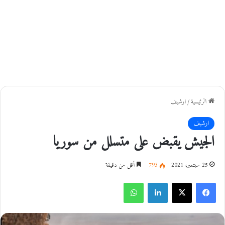
الرئيسية
/
ارشيف
ارشيف
الجيش يقبض على متسلل من سوريا
25 سبتمبر، 2021
793
أقل من دقيقة
فيسبوك
‫X
لينكدإن
واتساب