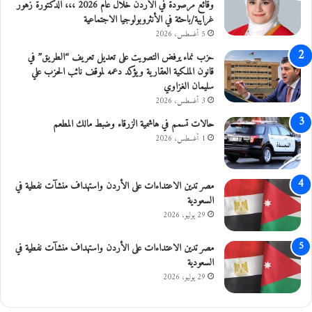
وقائع مرصودة في الأردن خلال عام 2026 ،،، الدكتورة زهور
ف
غرايبة/باحثة في الأنثروبولوجيا الاجتماعية
ي
ا
5 أغسطس، 2026
ل
حزب نماء يرفض التصويت على تعديل تعريف “الطريق” في
أ
قانون الملكية العقارية ويؤكد دعمه لموقف نائب الحزب علي
ر
سليمان الغزاوي
د
3 أغسطس، 2026
ن
م
حالات تسمم في هاشمية الزرقاء وضبط مالك المطعم
ن
1 أغسطس، 2026
ب
ي
ن
مصر تدين الاعتداءات على الأردن واستهداف منشآت نفطية في
ه
السعودية
ا
29 يوليو، 2026
ا
ل
مصر تدين الاعتداءات على الأردن واستهداف منشآت نفطية في
ب
السعودية
ح
29 يوليو، 2026
ر
ا