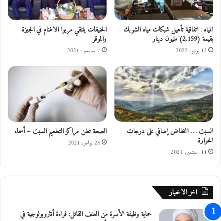
د
ع
ل
المياه : اتفاقية تأهيل شبكات مياه الشوبك
الحنيفات يلتقي مربوا الاغنام في الجيزة
ى
بقيمة (2,159) مليون دينار
والموقر
و
13 يونيو، 2022
7 سبتمبر، 2021
ج
و
د
ا
ل
ن
ف
السبت … انخفاض إضافي على درجات
الصحة تعلن مراكز التطعيم السبت – أسماء
ط
الحرارة
ب
26 نوفمبر، 2021
ـ
11 سبتمبر، 2021
9
أ
م
اخر الاخبار
ا
ك
حماية وظيفة الأسرة من العنف القاتل: قراءة أنثروبولوجية في
ن