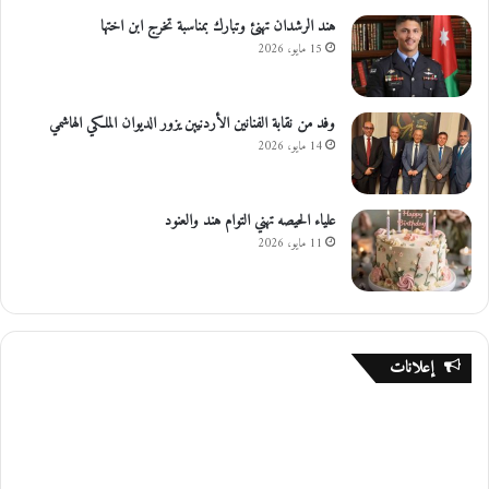
هند الرشدان تهنئ وتبارك بمناسبة تخرج ابن اختها
15 مايو، 2026
وفد من نقابة الفنانين الأردنيين يزور الديوان الملكي الهاشمي
14 مايو، 2026
علياء الحيصه تهني التوام هند والعنود
11 مايو، 2026
إعلانات