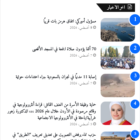
أ
اخر الاخبار
ي
ت
مسؤول أميركي: اتفاق هرمز بات قريبًا
ص
8 أغسطس، 2026
ع
ي
د
70 ألفا يؤدون صلاة الجمعة في المسجد الأقصى
7 أغسطس، 2026
إصابة 11 مدنيًا في نجران بالسعودية جراء اعتداءات حوثية
7 أغسطس، 2026
حماية وظيفة الأسرة من العنف القاتل: قراءة أنثروبولوجية في
وقائع مرصودة في الأردن خلال عام 2026 ،،، الدكتورة زهور
غرايبة/باحثة في الأنثروبولوجيا الاجتماعية
5 أغسطس، 2026
حزب نماء يرفض التصويت على تعديل تعريف “الطريق” في