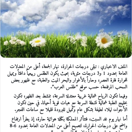
الملف الاخباري : تبقى درجات الحرارة، نهار الجمعة، أعلى من المعدلات
العامة بحدود 1 و3 درجات مئوية، بحيث يكون الطقس ربيعياً دافئاً ويميل
للحرارة فترة العصر، وحاراً بالأغوار والبحر الميت والعقبة، مع ظهور بعض
السحب المرتفعة، حسب موقع “طقس العرب”.
وفيما تكون الرياح شمالية غربية معتدلة السرعة، تنشط بعد الظهر، تكون
بخليج العقبة شمالية نشطة السرعة مع هبات قوية أحيانا. في حين تكون
الأجواء، ليلا، لطيفة بشكل عام وتميل للبرودة قليلا مع ساعات الفجر.
أما نهار يوم غد السبت، فتتأثر المملكة بكتلة هوائية حارة، إذ يطرأ ارتفاع
واضح على درجات الحرارة، لتصبح أعلى من المعدلات العامة بحدود 6-8