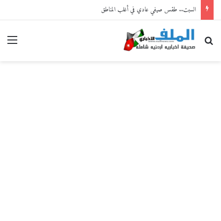
السبت.. طقس صيفي عادي في أغلب المناطق
بحث عن
القا