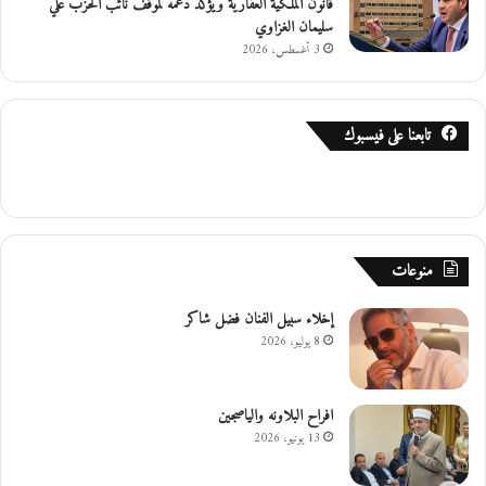
قانون الملكية العقارية ويؤكد دعمه لموقف نائب الحزب علي
سليمان الغزاوي
3 أغسطس، 2026
تابعنا على فيسبوك
منوعات
إخلاء سبيل الفنان فضل شاكر
8 يوليو، 2026
افراح البلاونه والياصجين
13 يونيو، 2026