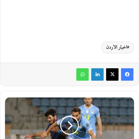
اخبار الاردن
لينكدإن
واتساب
ش
ب
ا
ب
ا
ل