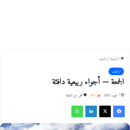
الرئيسية
/
ارشيف
ارشيف
الجمعة — أجواء ربيعية دافئة
7 مايو، 2021
827
أقل من دقيقة
فيسبوك
‫X
لينكدإن
واتساب