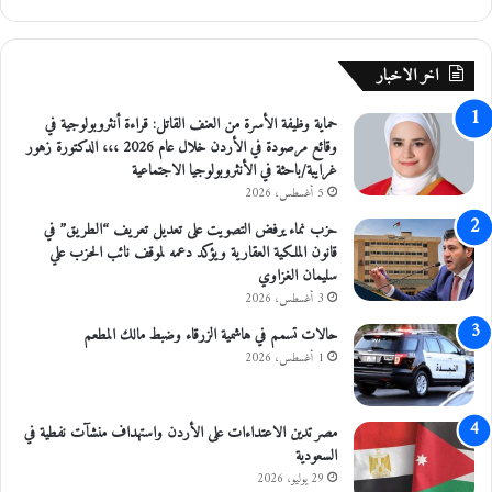
و
ع
مّ
اخر الاخبار
ا
ن
حماية وظيفة الأسرة من العنف القاتل: قراءة أنثروبولوجية في
وقائع مرصودة في الأردن خلال عام 2026 ،،، الدكتورة زهور
غرايبة/باحثة في الأنثروبولوجيا الاجتماعية
5 أغسطس، 2026
حزب نماء يرفض التصويت على تعديل تعريف “الطريق” في
قانون الملكية العقارية ويؤكد دعمه لموقف نائب الحزب علي
سليمان الغزاوي
3 أغسطس، 2026
حالات تسمم في هاشمية الزرقاء وضبط مالك المطعم
1 أغسطس، 2026
مصر تدين الاعتداءات على الأردن واستهداف منشآت نفطية في
السعودية
29 يوليو، 2026