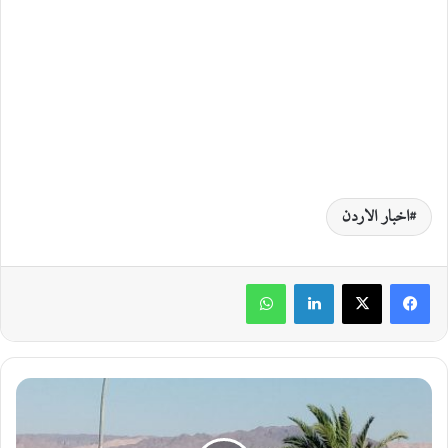
اخبار الاردن
لينكدإن
واتساب
ط
ق
س