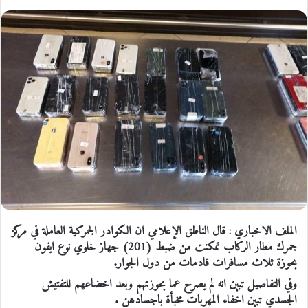
الملف الاخباري : قال الناطق الإعلامي ان الكوادر الجمركية العاملة في مركز
جمرك مطار الركاب تمكنت من ضبط (201) جهاز خلوي نوع ايفون
بحوزة ثلاث مسافرات قادمات من دول الجوار.
وفي التفاصيل تبين انه لم يصرح عما بحوزتهم وبعد اخضاعهم للتفتيش
الجسدي تبين اخفاء المهربات مخبأة باجسادهن .