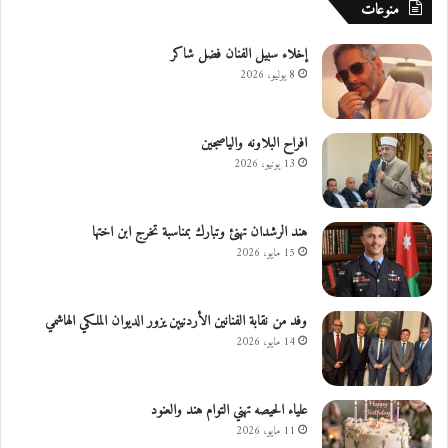
منوعات
ا
ا
ئ
ل
ي
ك
إخلاء سبيل الفنان فضل شاكر
ل
8 يوليو، 2026
ى
غ
ي
افراح البلاونه والياصجين
ر
13 يونيو، 2026
م
ت
د
هند الرشدان تهنئ وتبارك بمناسبة تخرج ابن اختها
ا
15 مايو، 2026
و
ل
ة
وفد من نقابة الفنانين الأردنيين يزور الديوان الملكي الهاشمي
ف
14 مايو، 2026
ي
ا
ل
علياء الحيصه تهني التوام هند والعنود
ا
ر
11 مايو، 2026