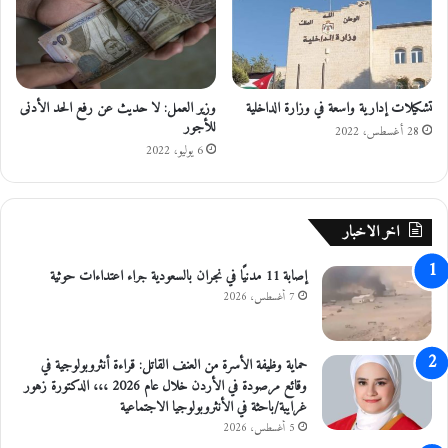
ك
ة
ي
ا
ة
ل
ي
ص
ب
ح
ح
تشكيلات إدارية واسعة في وزارة الداخلية
وزير العمل: لا حديث عن رفع الحد الأدنى
ة
للأجور
ث
ت
28 أغسطس، 2022
ا
ن
6 يوليو، 2022
ن
ب
آ
ي
خ
ه
اخر الاخبار
ر
ا
م
ب
س
إصابة 11 مدنيًا في نجران بالسعودية جراء اعتداءات حوثية
خ
ت
ص
7 أغسطس، 2026
ج
و
د
ص
ا
ه
حماية وظيفة الأسرة من العنف القاتل: قراءة أنثروبولوجية في
ت
ا
وقائع مرصودة في الأردن خلال عام 2026 ،،، الدكتورة زهور
م
ل
غرايبة/باحثة في الأنثروبولوجيا الاجتماعية
ن
ا
5 أغسطس، 2026
ظ
ح