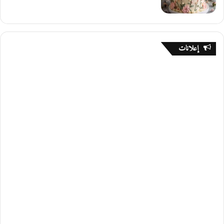
د
ن
إعلانات