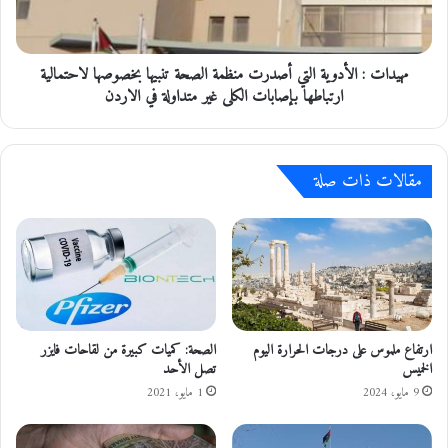
ق
:
ت
ا
ص
ل
ا
مهيدات : الأدوية التي أصدرت منظمة الصحة تنبيها بخصوصها لاحتمالية
أ
د
د
ارتباطها بإصابات الكلى غير متداولة في الاردن
ي
و
ف
ي
ي
ة
ا
مقالات ذات صلة
ا
ل
ل
س
ت
ف
ي
ا
أ
ر
ص
ة
د
ا
ر
ل
ت
ارتفاع ملموس على درجات الحرارة اليوم
الصحة: كميات كبيرة من لقاحات فايزر
أ
م
الخميس
تصل الأحد
م
ن
9 مايو، 2024
1 مايو، 2021
ر
ظ
ي
م