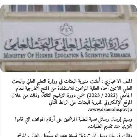
الملف الاخباري : أعلنت مديرية البعثات في وزارة التعليم العالي والبحث
العلمي الاثنين أسماء الطلبة المرشحين للاستفادة من المنح الخارجية للعام
الجامعي (2022 / 2023) ضمن دورة الترشيح الثالثة، وذلك من خلال
الموقع الإلكتروني لمديرية البعثات على الرابط التالي
www.dsamohe.gov.jo.
وسيتم إرسال رسائل نصية للطلبة المرشحين على أرقام الهواتف التي قاموا
بتخزينها عند تقديم الطلبات.
وقالت في بيان وصل إلى “رؤيا” نسخة عنه، إنه سيُعطى الطالب المرشح