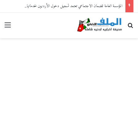
المؤسسة العامة للضمان الاجتماعي تعتمد تسجيل دخول الأردنيين لخدماتها الإلكترونية من خلال “سند”
بحث عن
القا