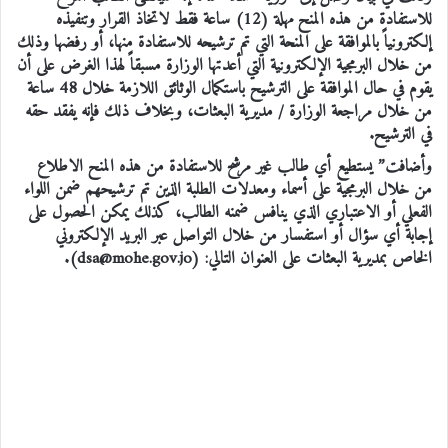
للاستفادة من هذه المنح مهلة (12) ساعة فقط لاتخاذ القرار وتنفيذه
إلكترونياً بالموافقة على المنحة التي تم ترشيحه للاستفادة منها، أو رفضها وذلك
من خلال البرمجية الإلكترونية التي أعدتها الوزارة مسبقاً لهذا الغرض على أن
يقوم في حال الموافقة على الترشيح باستكمال الوثائق اللازمة خلال 48 ساعة
من خلال مراجعة الوزارة / مديرية البعثات، وبخلاف ذلك فإنه يفقد حقه
في الترشيح.
وأضافت” يستطيع أي طالب غير مرشح للاستفادة من هذه المنح الاطلاع
من خلال البرمجية على أسماء ومعدلات الطلبة الذين تم ترشيحهم ضمن اللواء
الفعلي أو الاعتباري الذي ينافس ضمنه الطالب، كذلك يمكن الحصول على
إجابة أي سؤال أو استفسار من خلال التواصل عبر البريد الإلكتروني
الخاص بمديرية البعثات على العنوان التالي: (dsa@mohe.gov.jo).