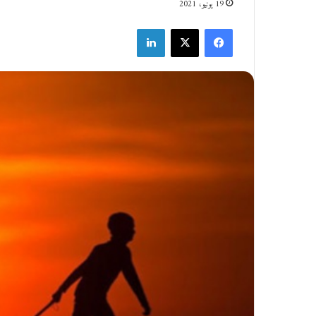
19 يونيو، 2021
فيسبوك
‫X
لينكدإن