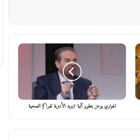
ا
ل
ه
و
ا
ر
ي
ي
و
الهواري يوعز بتطوير آلية تزويد الأدوية للمراكز الصحية
ع
ز
ب
ت
ط
و