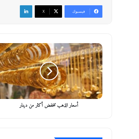
لينكدإن
فيسبوك
‫X
أ
س
ع
ا
ر
ا
ل
ذ
ه
أسعار الذهب تنخفض أكثر من دينار
ب
ت
ن
خ
ف
ض