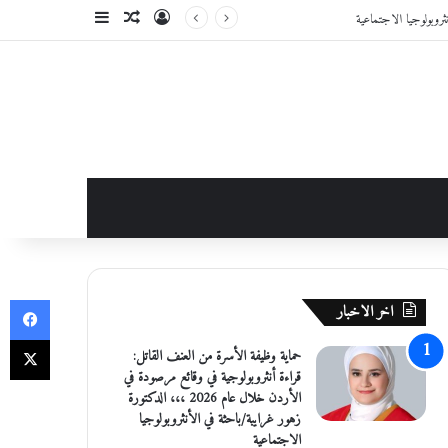
تسجيل الدخول
مقال عشوائي
إضافة عمود جانبي
في
اخر الاخبار
‫X
حماية وظيفة الأسرة من العنف القاتل:
قراءة أنثروبولوجية في وقائع مرصودة في
الأردن خلال عام 2026 ،،، الدكتورة
زهور غرايبة/باحثة في الأنثروبولوجيا
الاجتماعية