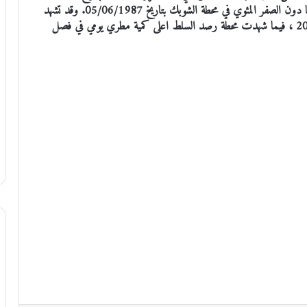
09/06/2002، فيما بلغت اقل درجة حرارة صغرى 2.0 ما دون الصفر المئوي في محطة الشوبك بتاريخ 05/06/1987. وقد تشهد
هذه الفترة سقوط أمطار صيفية كما حدث اخيراً في العام 2019 ، فيما شهدت محطة رصد السلط اعلى كمية مطري يومي في فصل