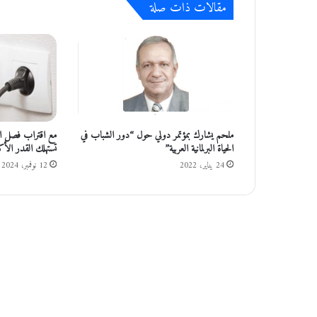
مقالات ذات صلة
أ
ك
ث
ر
م
ن
د
ي
ن
ملحم يشارك بمؤتمر دولي حول “دور الشباب في
مع اقتراب فصل الشت
ا
الحياة البرلمانية العربية”
تستهلك القدر الأك
ر
24 يناير، 2022
12 نوفمبر، 2024