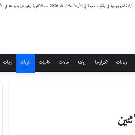
وقائع مرصودة في الأردن خلال عام 2026 ،،، الدكتورة زهور غرايبة/باحثة في الأنثروبولوجيا الاجتماعية
برلمانيات
تكنولوجيا
رياضة
مقالات
مناسبات
منوعات
وفيات
ثنين