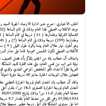
الآنقلاب الصيفي تكون الشمس عمودية تماما على مدار السرطان الذي يق
واضاف آل خطاب بانه من الجدير بالذكر بأن فصل الصيف حس
نهاية شهر اب من نفس العام، وفي هذه الفترة تشهد المملكة عا
العربية نظراً لامتداد تأثير المنخفض الموسمي الهندي والذي 
لتتجاوز خلال الموجات الحارة حاجز 40 درجة مئوية احياناً في بعض مناطق المملكة خاصة مناطق البادية والاغوار والعقبة.
07/06/1933 وهي اقل من معدلها العام بمقدار 9.7 درجة مئوية.