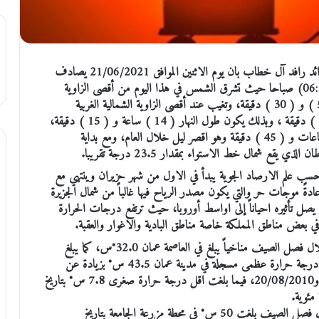
الملف الاخباري : صرح مدير ادارة الارصاد الجوية السيد رائد رافد آل خطاب بان يوم الاثنين الموافق 21/06/2021 يصادف
موعد الانقلاب الصيفي لهذا العام وذلك في تمام الساعة (06:32) صباحا حيث تشرق الشمس في هذا اليوم من أقصى الزاوية
الشمالية الشرقية ومقدارها ( 61 ) درجة في تمام الساعة ( 5 ) و ( 30 ) دقيقة، وتغيب عند أقصى الزاوية الشمالية الغربية
ومقدارها (299) درجة وذلك في تمام الساعة (7) و ( 45 ) دقيقة ، وبذلك يكون طول النهار ( 14 ) ساعة و ( 15 ) دقيقة،
وهو أطول نهار خلال العام بينما يكون طول الليل ( 9 ) ساعات و ( 45 ) دقيقة وهو اقصر ليل خلال العام، ومع بداية
ع شمال خط الاستواء بمقدار 23.5 درجة تقريبا.
ب علم الارصاد الجوية يبدأ في الاول من شهر حزيران وينتهي مع
دةً موجات حر والتي يكون مصدر الرياح فيها غالباً من شمال الجزيرة
قد يصل تأثيره احياناً إلى اواسط أوروبا، حيث ترتفع درجات الحرارة
وافاد آل خطاب بان المعدل العام لدرجة الحرارة العظمى خلال فصل الصيف مناخياً يبلغ في العاصمة عمان 32.0°س، كما يبلغ
المعدل العام لدرجة الحرارة الصغرى 18.5 س°، بلغت أعلى درجة حرارة عظمى مسجلة في مدينة عمان 43.5 س° بزيادة عن
معدلها العام بمقدار 11.0 س° وذلك بتاريخ 30/07/2000 و20/08/2010، فيما بلغت اقل درجة حرارة صغرى 7.8 س° بتاريخ
اما على مستوى المملكة فان أعلى درجة عظمى مسجلة خلال فصل الصيف بلغت 50 س° في محطة مزرعة الجامعة بتاريخ