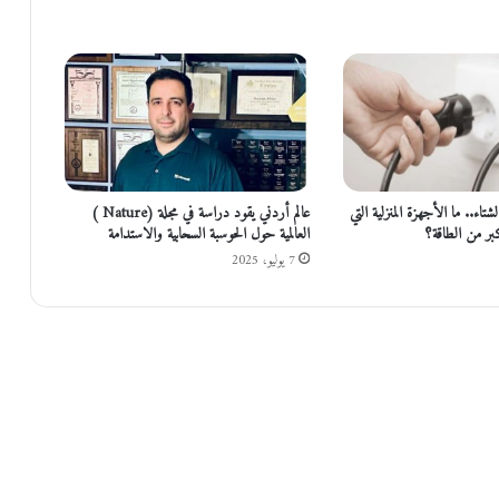
ي
ر
آ
ل
ي
ة
ت
ز
و
اء.. ما الأجهزة المنزلية التي
عالم أردني يقود دراسة في مجلة (Nature )
ي
بر من الطاقة؟
العالمية حول الحوسبة السحابية والاستدامة
د
7 يوليو، 2025
ا
ل
أ
د
و
ي
ة
ل
ل
م