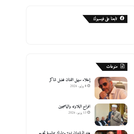
تابعنا على فيسبوك
منوعات
إخلاء سبيل الفنان فضل شاكر
8 يوليو، 2026
افراح البلاونه والياصجين
13 يونيو، 2026
هند الرشدان تهنئ وتبارك بمناسبة تخرج