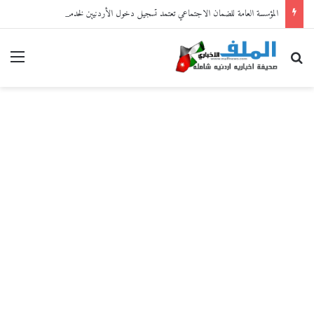
المؤسسة العامة للضمان الاجتماعي تعتمد تسجيل دخول الأردنيين لخدماتها الإلكترونية من خلال “سند”
بحث عن
القا