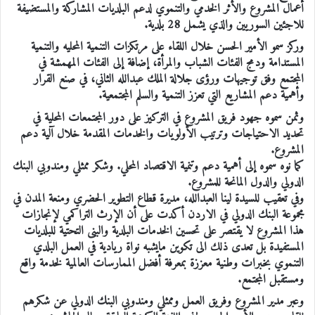
أعمال المشروع والأثر الخدمي والتنموي لدعم البلديات المشاركة والمستضيفة
للاجئين السوريين والذي يشمل 28 بلدية.
وركز سمو الأمير الحسن خلال اللقاء على مرتكزات التنمية المحليه والتنمية
المستدامة ودمج الفئات الشباب والمرأة، إضافة إلى الفئات المهمشة في
المجتمع وفق توجيهات ورؤى جلالة الملك عبدالله الثاني، في صنع القرار
وأهمية دعم المشاريع التي تعزز التنمية والسلم المجتمعية.
وثمن سموه جهود فريق المشروع في التركيز على دور المجتمعات المحلية في
تحديد الاحتياجات وترتيب الأولويات والخدمات المقدمة خلال آلية دعم
المشروع.
كما نوه سموه إلى أهمية دعم وتنمية الاقتصاد المحلي. وشكر ممثلي ومندوبي البنك
الدولي والدول المانحة للمشروع.
وفي تعقيب للسيدة لينا العبدالله، مديرة قطاع التطوير الحضري ومنعة المدن في
مجموعة البنك الدولي في الاردن أكدت على أن الإرث التراكمي لإنجازات
هذا المشروع لا يقتصر على تحسين الخدمات البلدية والبنى التحتية للبلديات
المستفيدة بل تعدى ذلك الى تكوين مايشبه نواة ريادية في العمل البلدي
التنموي بخبرات وطنية معززة بمعرفة أفضل الممارسات العالمية لخدمة واقع
ومستقبل المجتمع.
وعبر مدير المشروع وفريق العمل وممثلي ومندوبي البنك الدولي عن شكرهم