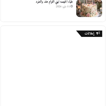
علياء الحيصه تهني التوام هند والعنود
11 مايو، 2026
إعلانات