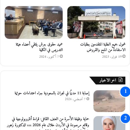
ر
د
ا
ا
ر
ي
ة
ة
ف
ا
ي
ل
ا
ع
شمول جميع الطلبة المتقدمين بطلبات
عميد حقوق جرش يلتقي أعضاء هيئة
ل
ا
الاستفادة من المنح والقروض
التدريس في الكلية
م
م
ر
19 فبراير، 2023
7 أكتوبر، 2024
ت
ف
ع
اخر الاخبار
ا
ت
إصابة 11 مدنيًا في نجران بالسعودية جراء اعتداءات حوثية
7 أغسطس، 2026
حماية وظيفة الأسرة من العنف القاتل: قراءة أنثروبولوجية في
وقائع مرصودة في الأردن خلال عام 2026 ،،، الدكتورة زهور