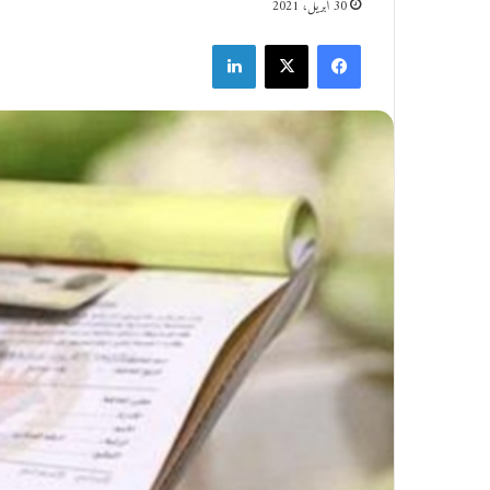
30 أبريل، 2021
فيسبوك
‫X
لينكدإن