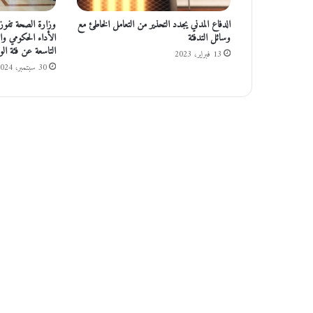
أ
م
الدفاع المدني يجدد التحذير من التعامل الخاطئ مع
وزارة الصحة تفوز بج
ا
وسائل التدفئة
الأداء الحكومي وال
م
التاسعة عن فئة ال
13 فبراير، 2023
ا
30 سبتمبر، 2024
ل
خ
ص
ا
و
ن
ة