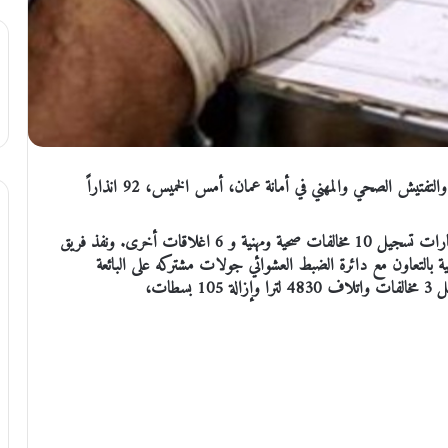
الملف الاخباري : وجهت فرق التفتيش التابعة لدائرة الرقابة والتفتيش الصحي والمهني في أمانة عمان، أمس الخميس، 92 انذاراً
وبحسب بيان صادر عن الامانة اليوم، فقد نجم عنها تلك الزيارات تسجيل 10 مخالفات صحية ومهنية و 6 اغلاقات أخرى. ونفذ فريق
نية بالتعاون مع دائرة الضبط العشوائي جولات مشتركه على البائعة