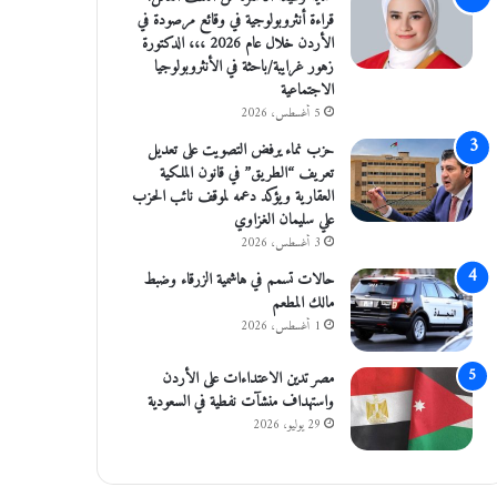
قراءة أنثروبولوجية في وقائع مرصودة في
الأردن خلال عام 2026 ،،، الدكتورة
زهور غرايبة/باحثة في الأنثروبولوجيا
الاجتماعية
5 أغسطس، 2026
حزب نماء يرفض التصويت على تعديل
تعريف “الطريق” في قانون الملكية
العقارية ويؤكد دعمه لموقف نائب الحزب
علي سليمان الغزاوي
3 أغسطس، 2026
حالات تسمم في هاشمية الزرقاء وضبط
مالك المطعم
1 أغسطس، 2026
مصر تدين الاعتداءات على الأردن
واستهداف منشآت نفطية في السعودية
29 يوليو، 2026