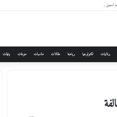
مد تسجيل دخول الأردنيين لخدماتها الإلكترونية من خلال “سند”
برلمانيات
تكنولوجيا
رياضة
مقالات
مناسبات
منوعات
وفيات