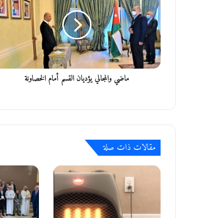
ض
ي
و
ا
ل
م
ج
ماضي والمجالي يؤديان القسم أمام الخصاونة
ا
ل
ي
ي
ؤ
د
ي
مقالات ذات صلة
ا
ن
ا
ل
ق
س
م