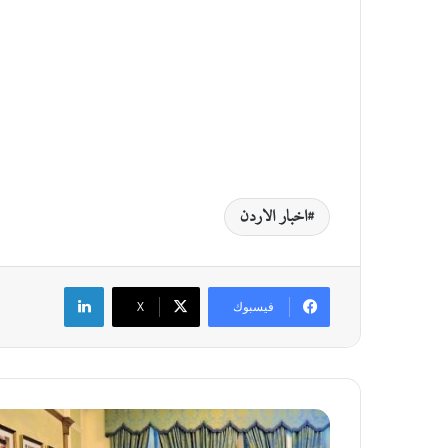
اخبار الاردن
لينكدإن
فيسبوك
‫X
م
ا