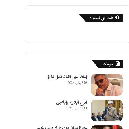
تابعنا على فيسبوك
منوعات
إخلاء سبيل الفنان فضل شاكر
8 يوليو، 2026
افراح البلاونه والياصجين
13 يونيو، 2026
هند الرشدان تهنئ وتبارك بمناسبة تخرج