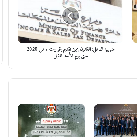
ي
ب
ة
ا
ل
د
خ
ضريبة الدخل: القانون يجيز تقديم إقرارات دخل 2020
ل
:
حتى يوم الأحد المقبل
ا
ل
ق
ا
ن
و
ن
ي
ج
ي
ز
ت