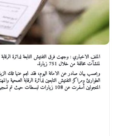
لمنشآت مخالفة من خلال 751 زيارة.
الطوارئ ومراكز التفتيش التابعين لدائرة الرقابة الصحية والمه
المتجولين أسفرت عن 108 زيارات لبسطات حيث تم تسجيل 3 مخالفات واتلاف 4830 لترا وإزالة 105 بسطات،