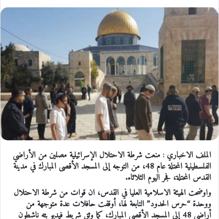
الملف الاخباري : منعت شرطة الاحتلال الإسرائيلية مصلين من الأراضي
الفلسطينية المحتلة عام 48، من التوجه إلى المسجد الأقصى المبارك في مدينة
القدس المحتلة، فجر اليوم الثلاثاء.
واوضحت الهيئة الاسلامية العليا في القدس، ان قوات من شرطة الاحتلال
ووحدة “حرس الحدود” التابعة لها، أوقفت حافلات عدة متوجهة من
أراضي 48 إلى المسجد الأقصى المبارك، كما وثق شريط فيديو بثه ناشطون