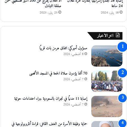
إصابة 28 جنديا إسرائيليا بمعارك غزة خلال
الاحتلال يفرج عن 200 أسير فلسطيني ضمن
م
24 ساعة
صفقة التبادل
ي
ر
18 يناير، 2024
25 يناير، 2025
ف
ي
ص
اخر الاخبار
ل
مسؤول أميركي: اتفاق هرمز بات قريبًا
8 أغسطس، 2026
70 ألفا يؤدون صلاة الجمعة في المسجد الأقصى
7 أغسطس، 2026
إصابة 11 مدنيًا في نجران بالسعودية جراء اعتداءات حوثية
7 أغسطس، 2026
حماية وظيفة الأسرة من العنف القاتل: قراءة أنثروبولوجية في