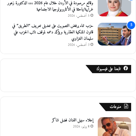
وقائع مرصودة في الأردن خلال عام 2026 ،،، الدكتورة زهور
غرايبة/باحثة في الأنثروبولوجيا الاجتماعية
5 أغسطس، 2026
حزب نماء يرفض التصويت على تعديل تعريف “الطريق” في
قانون الملكية العقارية ويؤكد دعمه لموقف نائب الحزب علي
سليمان الغزاوي
3 أغسطس، 2026
تابعنا على فيسبوك
منوعات
إخلاء سبيل الفنان فضل شاكر
8 يوليو، 2026