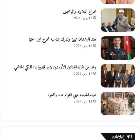
افراح البلاونه والياصجين
13 يونيو، 2026
هند الرشدان تهنئ وتبارك بمناسبة تخرج ابن اختها
15 مايو، 2026
وفد من نقابة الفنانين الأردنيين يزور الديوان الملكي الهاشمي
14 مايو، 2026
علياء الحيصه تهني التوام هند والعنود
11 مايو، 2026
إعلانات