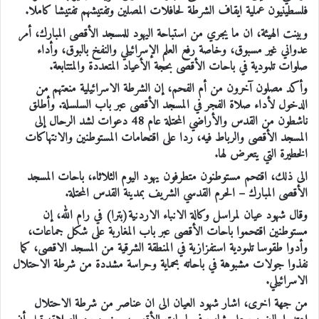
فلسطينيون عملية ايقاف الشرطة لحافلات المصلين وتفتيشهم تفتيشا كاملا.
وبينت الهيئة، ان ما يجري من استباحة اليهود للمسجد الأقصى المبارك، أمر
عدواني غير مسبوق، وخاصة رفع العلم الإسرائيلي والنفخ بالبوق، وأداء
صلوات تلمودية في باحات الأقصى بحجة الأعياد المتعددة والمتتابعة.
وأكد مصلون آخرون من أم الفحم، إن الشرطة الاسرائيلية منعتهم من
الدخول لأداء صلاة الفجر في المسجد الأقصى عبر باب السلسلة. وأطلق
ناشطون من القدس والأراضي المحتلة عام 48 دعوات لشد الرحال إلى
المسجد الأقصى والرباط فيه، ردا على اقتحامات المستوطنين والانتهاكات
الخطيرة التي يتعرض لها.
الى ذلك، اقتحم مستوطنون متطرفون يهود اليوم الثلاثاء، باحات المسجد
الأقصى المبارك – الحرم القدسي الشريف بمدينة القدس المحتلة.
وقال شهود عيان لمراسل وكالة الانباء الاردنية(بترا) في رام الله، إن
مستوطنين اقتحموا باحات الأقصى عبر باب المغاربة على شكل جماعات،
وأدوا طقوسا تلمودية استفزازية في المنطقة الشرقية من المسجد الاقصى، كما
نفذوا جولات مشبوهة في باحاته بحماية وحراسة مشددة من شرطة الاحتلال
الاسرائيلي.
من جهة اخرى، اشار شهود العيان الى ان عناصر من شرطة الاحتلال