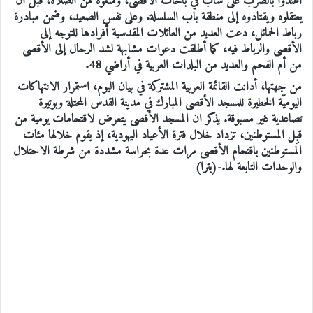
اعتدوا بالضرب على شاب في باحات الأقصى، ومنعوه من الصلاة، قبل أن
يعتقلوه ويقتادوه إلى منطقة باب السلسلة. وعلى نفس الصعيد، وضمن مبادرة
رباط الحمائل، دعت العديد من العائلات المقدسية أفرادها للتوجه إلى
الأقصى والرباط فيه، كما أطلقت دعوات مشابهة لشد الرحال إلى الأقصى
من أم الفحم والعديد من البلدات العربية في أراضي 48.
من جهتها، أدانت القائمة العربية المشتركة في بيان اليوم، استمرار الانتهاكات
اليوميّة الخطيرة للمسجد الأقصى المبارك في مدينة القدس المحتلة وبوتيرة
تصاعدية غير مسبوقة. يذكر ان المسجد الأقصى يتعرض لاقتحامات يومية من
قبِل المستوطنين، تزداد خلال فترة الأعياد اليهودية، إذ يقوم خلالها مئات
المستوطنين باقتحام الأقصى مرات عدة بحراسة مشددة من شرطة الاحتلال
والوحدات التابعة لها.-(بترا)