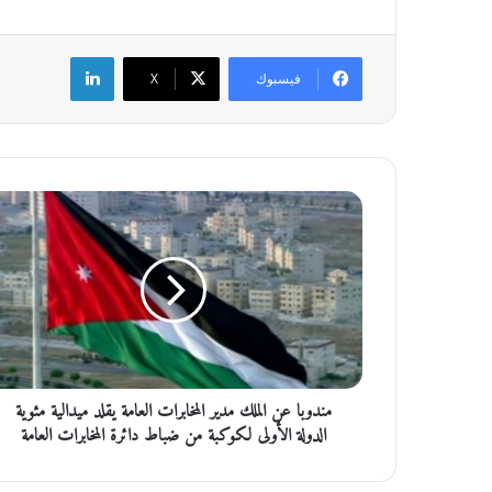
لينكدإن
فيسبوك
‫X
م
ن
د
و
ب
ا
ع
ن
ا
مندوبا عن الملك مدير المخابرات العامة يقلد ميدالية مئوية
ل
م
الدولة الأولى لكوكبة من ضباط دائرة المخابرات العامة
ل
ك