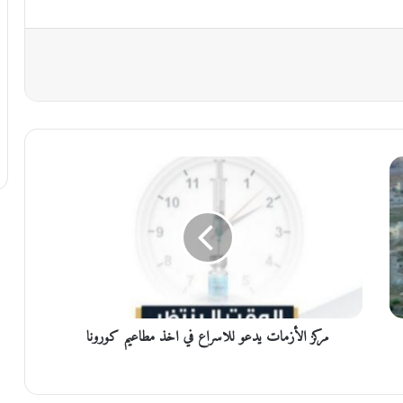
م
ر
ك
ز
ا
ل
أ
ز
م
مركز الأزمات يدعو للاسراع في اخذ مطاعيم كورونا
ا
ت
ي
د