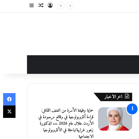
تسجيل الدخول
مقال عشوائي
إضافة عمود جانبي
في
اخر الاخبار
‫X
حماية وظيفة الأسرة من العنف القاتل:
قراءة أنثروبولوجية في وقائع مرصودة في
الأردن خلال عام 2026 ،،، الدكتورة
زهور غرايبة/باحثة في الأنثروبولوجيا
الاجتماعية