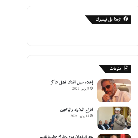
تابعنا على فيسبوك
منوعات
إخلاء سبيل الفنان فضل شاكر
8 يوليو، 2026
افراح البلاونه والياصجين
13 يونيو، 2026
هند الرشدان تهنئ وتبارك بمناسبة تخرج