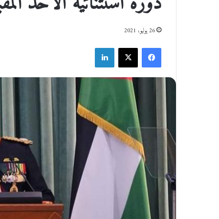
دورة استثنائية الأحد المق
26 يوليو، 2021
فيسبوك
‫X
لينكدإن