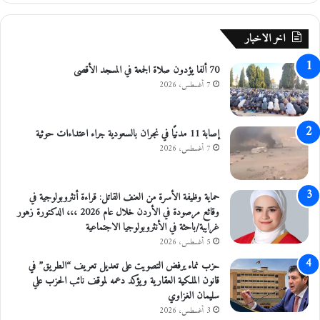
ق
ا
ي
ل
اخر الاخبار
س
ه
70 ألفا يؤدون صلاة الجمعة في المسجد الأقصى
و
ل
7 أغسطس، 2026
إصابة 11 مدنيًا في نجران بالسعودية جراء اعتداءات حوثية
7 أغسطس، 2026
حماية وظيفة الأسرة من العنف القاتل: قراءة أنثروبولوجية في
وقائع مرصودة في الأردن خلال عام 2026 ،،، الدكتورة زهور
غرايبة/باحثة في الأنثروبولوجيا الاجتماعية
5 أغسطس، 2026
حزب نماء يرفض التصويت على تعديل تعريف “الطريق” في
قانون الملكية العقارية ويؤكد دعمه لموقف نائب الحزب علي
سليمان الغزاوي
3 أغسطس، 2026