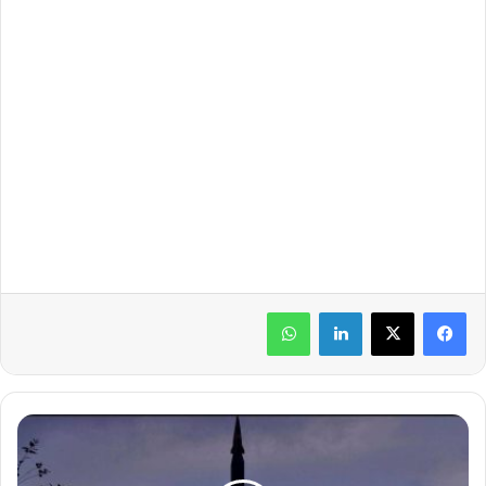
لينكدإن
واتساب
ك
و
ر