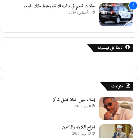
حالات تسمم في هاشمية الزرقاء وضبط مالك المطعم
1 أغسطس، 2026
تابعنا على فيسبوك
منوعات
إخلاء سبيل الفنان فضل شاكر
8 يوليو، 2026
افراح البلاونه والياصجين
13 يونيو، 2026