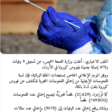
الملف الاخباري : أعلنت وزارة الصحة الخميس، عن تسجيل 9 وفيات
و479 إصابة جديدة بفيروس كورونا في الأردن.
ووفق الموجز الإعلامي الخاص بمستجدات الحالة الوبائية، فإن نسبة
الفحوصات الإيجابية من إجمالي الفحوصات المخبرية للكشف عن فيروس
كورونا بلغت 2.2 بالمئة.
كما تمّ إجراء (21.629) فحصاً مخبريّاً، ليصبح إجمالي عدد الفحوصات
(7493032) فحصاً
وبذلك يرتفع إجمالي عدد الوفيات إلى (9570) وإجمالي عدد حالات