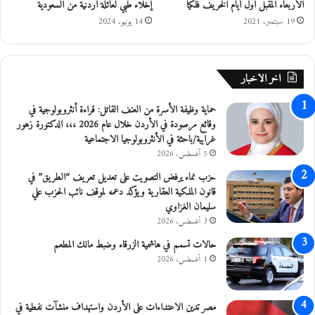
الأربعاء المقبل أول أيام الخريف فلكيا
إخلاء طبي لعائلة أردنية من السعودية
ن
19 سبتمبر، 2021
14 يونيو، 2024
ي
ة
إ
ل
اخر الاخبار
ى
غ
حماية وظيفة الأسرة من العنف القاتل: قراءة أنثروبولوجية في
ز
وقائع مرصودة في الأردن خلال عام 2026 ،،، الدكتورة زهور
ة
غرايبة/باحثة في الأنثروبولوجيا الاجتماعية
5 أغسطس، 2026
حزب نماء يرفض التصويت على تعديل تعريف “الطريق” في
قانون الملكية العقارية ويؤكد دعمه لموقف نائب الحزب علي
سليمان الغزاوي
3 أغسطس، 2026
حالات تسمم في هاشمية الزرقاء وضبط مالك المطعم
1 أغسطس، 2026
مصر تدين الاعتداءات على الأردن واستهداف منشآت نفطية في