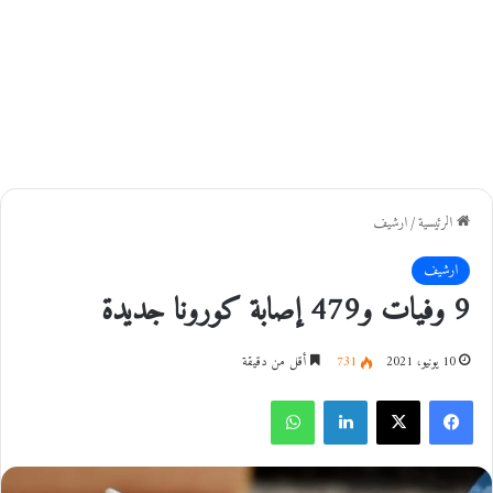
الرئيسية
/
ارشيف
ارشيف
9 وفيات و479 إصابة كورونا جديدة
10 يونيو، 2021
731
أقل من دقيقة
فيسبوك
‫X
لينكدإن
واتساب