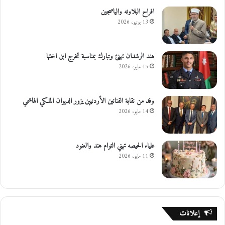
افراح البلاونه والياصجين
13 يونيو، 2026
هند الرشدان تهنئ وتبارك بمناسبة تخرج ابن اختها
15 مايو، 2026
وفد من نقابة الفنانين الأردنيين يزور الديوان الملكي الهاشمي
14 مايو، 2026
علياء الحيصه تهني التوام هند والعنود
11 مايو، 2026
إعلانات