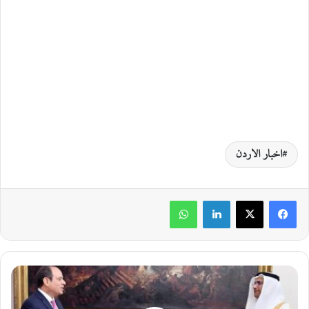
اخبار الاردن
لينكدإن
واتساب
ل
م
ا