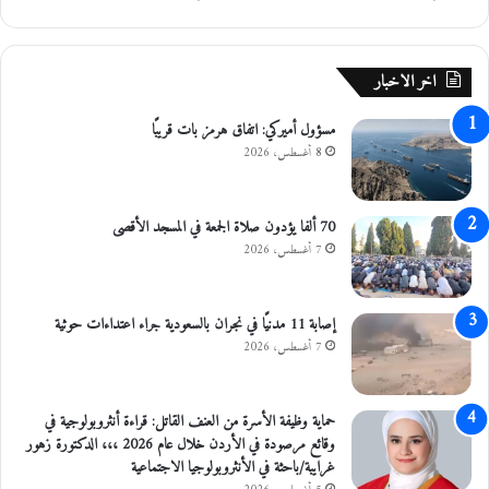
ل
ع
ا
اخر الاخبار
ب
ن
مسؤول أميركي: اتفاق هرمز بات قريبًا
ا
8 أغسطس، 2026
ر
ي
ة
70 ألفا يؤدون صلاة الجمعة في المسجد الأقصى
7 أغسطس، 2026
إصابة 11 مدنيًا في نجران بالسعودية جراء اعتداءات حوثية
7 أغسطس، 2026
حماية وظيفة الأسرة من العنف القاتل: قراءة أنثروبولوجية في
وقائع مرصودة في الأردن خلال عام 2026 ،،، الدكتورة زهور
غرايبة/باحثة في الأنثروبولوجيا الاجتماعية