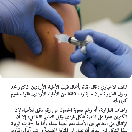
الملف الاخباري : قال القائم بأعمال نقيب الأطباء الأردنيين الدكتور محمد
رسول الطراونة » إن ما يقارب 80% من الأطباء الأردنيين تلقوا مطعوم
كورونا».
واضاف الطراونة، أنه رغم صعوبة الحصول على رقم دقيق للأطباء لان
الكثيرين سجلوا على المنصة بشكل فردي وقبل التطعيم القطاعي، إلا أن
الإقبال على المطاعيم بين الأطباء يعتبر جيدا جدا، وإذا ما استمرت الوتيرة
بهذا الشكل فمن المتوقع أن نصل إلى المناعة المجتمعية في شهر أيلول القادم.