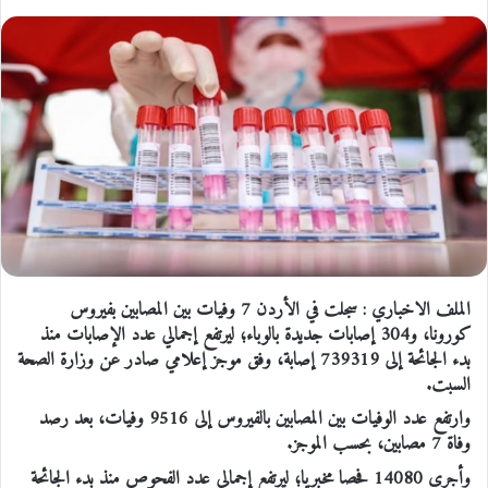
الملف الاخباري : سجلت في الأردن 7 وفيات بين المصابين بفيروس
كورونا، و304 إصابات جديدة بالوباء؛ ليرتفع إجمالي عدد الإصابات منذ
بدء الجائحة إلى 739319 إصابة، وفق موجز إعلامي صادر عن وزارة الصحة
السبت.
وارتفع عدد الوفيات بين المصابين بالفيروس إلى 9516 وفيات، بعد رصد
وفاة 7 مصابين، بحسب الموجز.
وأجري 14080 فحصا مخبريا؛ ليرتفع إجمالي عدد الفحوص منذ بدء الجائحة