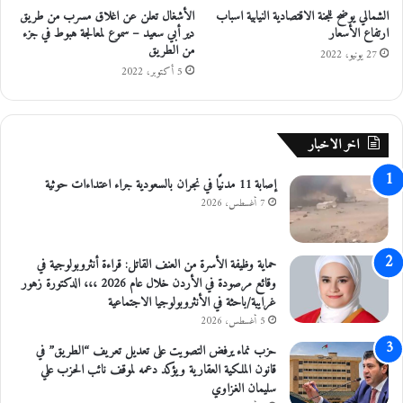
ه
الشمالي يوضح للجنة الاقتصادية النيابية اسباب
الأشغال تعلن عن اغلاق مسرب من طريق
ت
ارتفاع الأسعار
دير أبي سعيد – سموع لمعالجة هبوط في جزء
ا
ي
من الطريق
ش
ر
27 يونيو، 2022
م
5 أكتوبر، 2022
ب
ي
ت
/
ق
ا
د
اخر الاخبار
ل
ي
ش
ر
إصابة 11 مدنيًا في نجران بالسعودية جراء اعتداءات حوثية
ي
ا
خ
7 أغسطس، 2026
م
ح
ت
س
ي
ي
ا
حماية وظيفة الأسرة من العنف القاتل: قراءة أنثروبولوجية في
ن
ز
وقائع مرصودة في الأردن خلال عام 2026 ،،، الدكتورة زهور
ي
م
غرايبة/باحثة في الأنثروبولوجيا الاجتماعية
ط
ن
5 أغسطس، 2026
ل
ج
حزب نماء يرفض التصويت على تعديل تعريف “الطريق” في
ق
ا
قانون الملكية العقارية ويؤكد دعمه لموقف نائب الحزب علي
م
م
سليمان الغزاوي
ب
ع