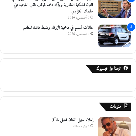
ظ
قانون الملكية العقارية ويؤكد دعمه لموقف نائب الحزب علي
ة
سليمان الغزاوي
ا
3 أغسطس، 2026
ر
حالات تسمم في هاشمية الزرقاء وضبط مالك المطعم
ب
1 أغسطس، 2026
د
تابعنا على فيسبوك
منوعات
إخلاء سبيل الفنان فضل شاكر
8 يوليو، 2026