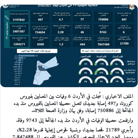
الملف الاخباري : سُجلت في الأردن 6 وفيات بين المصابين بفيروس
كورونا، و497 إصابة جديدة؛ لتصل حصيلة المصابين بالفيروس منذ بدء
الجائحة إلى 750886 إصابة، وفق بيان وزارة الصحة الثلاثاء.
وارتفعت حصيلة الوفيات في الأردن منذ بدء الجائحة إلى 9743 وفاة.
وأجري 21789 فحصا جديدا، وبنسبة فحوص إيجابية قدرها 2.28%،
ووصل العدد الإجمالي لفحوص الكشف عن الفيروس إلى 7.847488