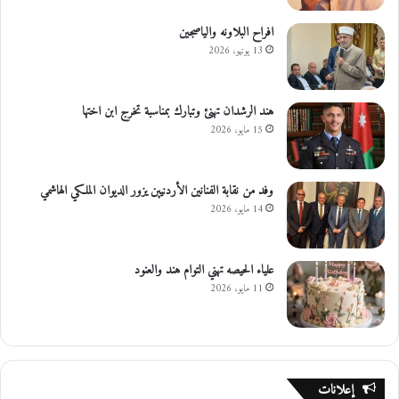
افراح البلاونه والياصجين
13 يونيو، 2026
هند الرشدان تهنئ وتبارك بمناسبة تخرج ابن اختها
15 مايو، 2026
وفد من نقابة الفنانين الأردنيين يزور الديوان الملكي الهاشمي
14 مايو، 2026
علياء الحيصه تهني التوام هند والعنود
11 مايو، 2026
إعلانات