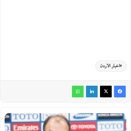
اخبار الاردن
لينكدإن
واتساب
ا
ت
ح