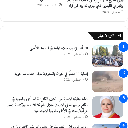
الذي أضرم النار بمركبة في منطقة شفا بدران
وظهر في الفيديو الذي جرى تداوله قبل ايام
د
21 سبتمبر، 2021
د
ا
ا
6 فبراير، 2022
ل
م
ح
اخر الاخبار
ا
ل
ا
70 ألفا يؤدون صلاة الجمعة في المسجد الأقصى
ل
7 أغسطس، 2026
ت
ج
ا
إصابة 11 مدنيًا في نجران بالسعودية جراء اعتداءات حوثية
ر
7 أغسطس، 2026
ي
ة
ف
حماية وظيفة الأسرة من العنف القاتل: قراءة أنثروبولوجية في
ي
وقائع مرصودة في الأردن خلال عام 2026 ،،، الدكتورة زهور
م
غرايبة/باحثة في الأنثروبولوجيا الاجتماعية
ح
5 أغسطس، 2026
ا
ف
حزب نماء يرفض التصويت على تعديل تعريف “الطريق” في