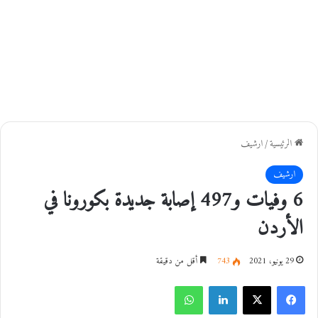
الرئيسية
/
ارشيف
ارشيف
6 وفيات و497 إصابة جديدة بكورونا في
الأردن
29 يونيو، 2021
743
أقل من دقيقة
فيسبوك
‫X
لينكدإن
واتساب