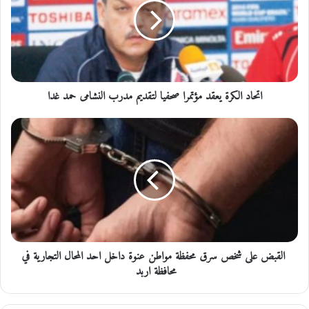
ا
د
ا
ل
ك
ر
اتحاد الكرة يعقد مؤتمرا صحفيا لتقديم مدرب النشامى حمد غدا
ة
ي
ع
ق
ا
د
ل
م
ق
ؤ
ب
ت
ض
م
ع
ر
ل
ا
ى
ص
القبض على شخص سرق محفظة مواطن عنوة داخل احد المحال التجارية في
ش
ح
خ
محافظة اربد
ف
ص
ي
س