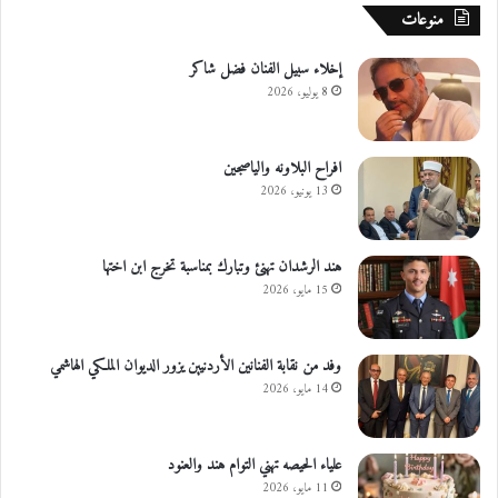
منوعات
إخلاء سبيل الفنان فضل شاكر
8 يوليو، 2026
افراح البلاونه والياصجين
13 يونيو، 2026
هند الرشدان تهنئ وتبارك بمناسبة تخرج ابن اختها
15 مايو، 2026
وفد من نقابة الفنانين الأردنيين يزور الديوان الملكي الهاشمي
14 مايو، 2026
علياء الحيصه تهني التوام هند والعنود
11 مايو، 2026