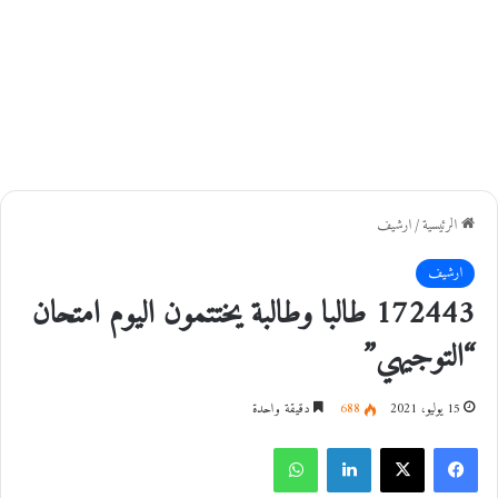
الرئيسية
/
ارشيف
ارشيف
172443 طالبا وطالبة يختتمون اليوم امتحان
“التوجيهي”
15 يوليو، 2021
688
دقيقة واحدة
فيسبوك
‫X
لينكدإن
واتساب