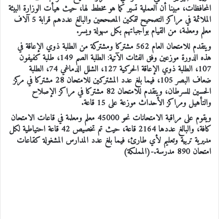
المحافظات، مبينا أن العملية تسير كما هو مخطط لها، حيث هيأت الوزارة البيئة
الملائمة في مراكز التصحيح لتمكين المصححين والبالغ عددهم قرابة 5 آلاف
معلم ومعلمة، من القيام بواجباتهم بكل سهولة ويسر.
ويتقدم للامتحان العام 562 مشتركا ومشتركة من الطلبة ذوي الإعاقة في
هذه الدورة موزعين وفق الفئات الآتية: الطلبة الصم 149، طلبة كفيفون
107، الطلبة ذوي الإعاقة الحركية 127، الشلل الدماغي 74، الطلبة
ضعاف البصر 105، فيما بلغ عدد المشتركين للامتحان 28 مشتركا في مركز
الحسين للسرطان، ويتقدم للامتحان 82 مشتركا في مراكز الإصلاح
والتأهيل ومراكز الأحداث موزعة على 15 قاعة.
ويقوم على مراقبة الامتحانات نحو 45000 معلم ومعلمة في قاعات الامتحان
كافة، والبالغ عددها 2164 قاعة، حيث تم تخصيص 42 قاعة احتياطية لكل
مديرية تربية وتعليم لأي طارئ، فيما بلغ عدد المدارس المشغولة كقاعات
امتحان 890 مدرسة.-(المملكة)