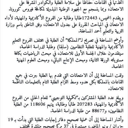
اتخذتها في القاعات حفاظا على سلامة الطلبة والكوادر المشرفة على
الامتحان، وبما ينسجم مع الجهود الوطنية المبذولة لمكافحة فيروس كورونا.
ويتقدم الخميس، 172443طالبا وطالبة من الفروع الأكاديمية والمهنية، لأداء
الامتحان في المباحث المقررة على جدول الامتحان، وفق الناطق باسم وزارة
التربية والتعليم أحمد المساعفة.
وأوضح المساعفة في تصريح لـ”المملكة” أن الطلبة في مختلف الفروع التعليم
الأكاديمية والمهنية للطلبة النظاميين (سابقا) وطلبة الدراسة الخاصة،
سيتقدمون خلال الجلسة الأولى للامتحان، في مبحث الرياضيات بكافة
مستوياته الورقة الثانية، ومبحث الإنتاج النباتي، ومبحث العلوم المهنية
الخاصة.
ولفت المساعفة إلى أن الامتحانات التي تقدم بها الطلبة جرت في جميع
القاعات بالمملكة بكل هدوء وسط التزام الطلبة التام بالتعليمات الناظمة
للامتحان.
ويبلغ عدد الطلبة المشتركين بـ”تكميلية التوجيهي” للعام الحالي من الفروع
الأكاديمية والمهنية، 207283 طالبًا وطالبة، بينهم 118606 من الطلبة
النظاميين، و88677 من طلبة الدراسة الخاصة.
وأشار المساعفة إلى أن عملية تصحيح دفاتر إجابات الطلبة التي بدأت بـ 19
حزيران / يونيو الماضي، مستمرة في 37 مركز تصحيح منتشرة بمختلف