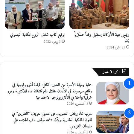
ق
د
ا
ل
أ
ض
رئيس هيئة الأركان يستقبل وفداً عسكرياً
توقيع كتاب شغف الروح للكاتبة التهتموني
ح
يمنياً
ى
3 يونيو، 2022
و
23 مايو، 2024
ج
و
ل
اخر الاخبار
ا
ت
حماية وظيفة الأسرة من العنف القاتل: قراءة أنثروبولوجية في
ت
وقائع مرصودة في الأردن خلال عام 2026 ،،، الدكتورة زهور
ف
غرايبة/باحثة في الأنثروبولوجيا الاجتماعية
ت
ي
5 أغسطس، 2026
ش
حزب نماء يرفض التصويت على تعديل تعريف “الطريق” في
ي
قانون الملكية العقارية ويؤكد دعمه لموقف نائب الحزب علي
ة
سليمان الغزاوي
ع
3 أغسطس، 2026