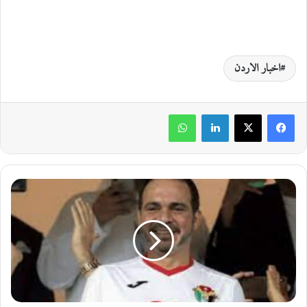
اخبار الاردن
لينكدإن
واتساب
ا
ل
أ
م
ي
ر
ع
ل
ي