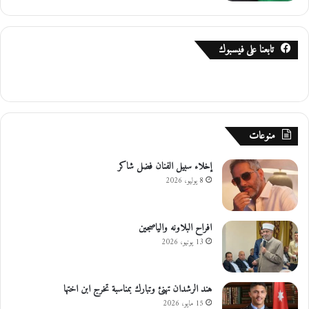
تابعنا على فيسبوك
منوعات
إخلاء سبيل الفنان فضل شاكر
8 يوليو، 2026
افراح البلاونه والياصجين
13 يونيو، 2026
هند الرشدان تهنئ وتبارك بمناسبة تخرج ابن اختها
15 مايو، 2026