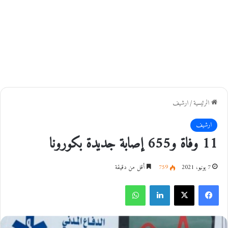
الرئيسية
/
ارشيف
ارشيف
11 وفاة و655 إصابة جديدة بكورونا
7 يونيو، 2021
759
أقل من دقيقة
فيسبوك
‫X
لينكدإن
واتساب